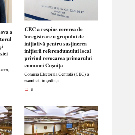
CEC a respins cererea de
dova a
înregistrare a grupului de
ctorul
inițiativă pentru susținerea
și
inițierii referendumului local
siei
privind revocarea primarului
comunei Coșnița
uvern,
Comisia Electorală Centrală (CEC) a
examinat, în ședința
0