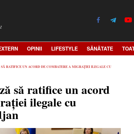
ă!
EXTERN
OPINII
LIFESTYLE
SĂNĂTATE
TOA
Ă RATIFICE UN ACORD DE COMBATERE A MIGRAȚIEI ILEGALE CU
ă să ratifice un acord
ației ilegale cu
djan