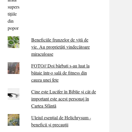
Beneficiile frunzelor de viță de
vie. Au proprietăţi vindecătoare
miraculoase
FOTO// Doi bărbați s-au luat la
bătaie într-o sală de fitness din
cauza unei fete
Cine este Lucifer în Biblie și cât de
important este acest personaj în
Cartea Sfântă
Uleiul esențial de Helichrysum -
beneficii și precauții