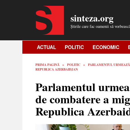
Skip
to
sinteza.org
content
Știrile care fac oamenii să vorbeasc
ACTUAL
POLITIC
ECONOMIC
PRIMA PAGINĂ
»
POLITIC
»
PARLAMENTUL URMEAZĂ S
REPUBLICA AZERBAIDJAN
Parlamentul urmeaz
de combatere a migr
Republica Azerbai