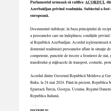
Parlamentul urmează să ratifice
ACORDUL
din
Azerbaidjan privind readmisia. Subiectul a fost e
europeană.
Documentul stabilește, în baza principiului de recipro
a persoanelor care nu îndeplinesc condițiile privind 
al Republicii Azerbaidjan. Acordul reglementează me
domeniul readmisiei persoanelor aflate în situație d
competente, punctele de trecere a frontierei de stat, 
transferului și mijloacele de transport, costurile, pro
Acordul dintre Guvernul Republicii Moldova și Guve
Baku, la 24 mai 2024. Până în prezent, Republica Mo
figurează Turcia, Georgia, Ucraina, Regatul Danem
Republica Italiană.
DISTRIBUIE: