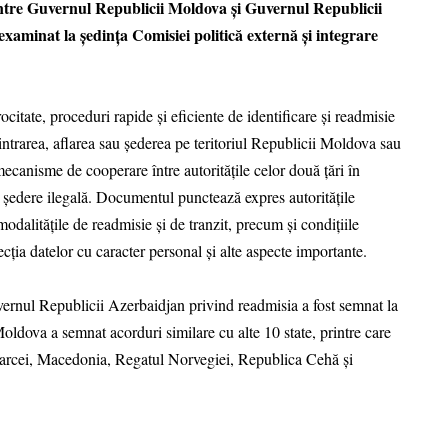
tre Guvernul Republicii Moldova și Guvernul Republicii
xaminat la ședința Comisiei politică externă și integrare
citate, proceduri rapide și eficiente de identificare și readmisie
intrarea, aflarea sau șederea pe teritoriul Republicii Moldova sau
canisme de cooperare între autoritățile celor două țări în
e ședere ilegală. Documentul punctează expres autoritățile
modalitățile de readmisie și de tranzit, precum și condițiile
tecția datelor cu caracter personal și alte aspecte importante.
rnul Republicii Azerbaidjan privind readmisia a fost semnat la
ldova a semnat acorduri similare cu alte 10 state, printre care
arcei, Macedonia, Regatul Norvegiei, Republica Cehă și