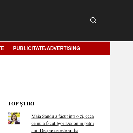
TE
PUBLICITATE/ADVERTISING
TOP ȘTIRI
Maia Sandu a făcut într-o zi, ceea
ce nu a făcut Igor Dodon în patru
ani! Despre ce este vorba