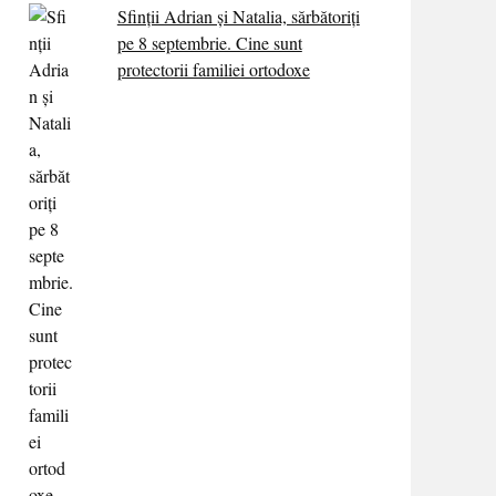
Sfinții Adrian și Natalia, sărbătoriți
pe 8 septembrie. Cine sunt
protectorii familiei ortodoxe