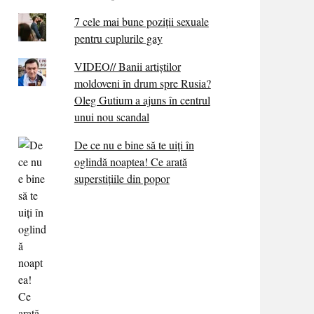
7 cele mai bune poziții sexuale
pentru cuplurile gay
VIDEO// Banii artiștilor
moldoveni în drum spre Rusia?
Oleg Gutium a ajuns în centrul
unui nou scandal
De ce nu e bine să te uiți în
oglindă noaptea! Ce arată
superstițiile din popor