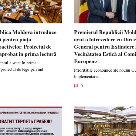
blica Moldova introduce
Premierul Republicii Mol
i pentru piața
avut o întrevedere cu Dire
oactivelor. Proiectul de
General pentru Extindere 
 aprobat în prima lectură
Vecinătatea Estică al Comi
Europene
ntul a votat în prima
 proiectul de lege privind
Prioritățile economice ale noului G
implementarea
0