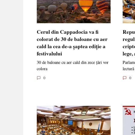
Cerul din Cappadocia va fi
Repu
colorat de 30 de baloane cu aer
regul
cald la cea de-a șaptea ediție a
cript
festivalului
lege,
30 de baloane cu aer cald din zece țări vor
Parlame
colora
lectură
0
0