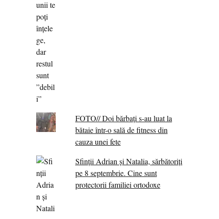
FOTO// Doi bărbați s-au luat la
bătaie într-o sală de fitness din
cauza unei fete
Sfinții Adrian și Natalia, sărbătoriți
pe 8 septembrie. Cine sunt
protectorii familiei ortodoxe