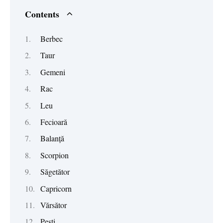
Contents
Berbec
Taur
Gemeni
Rac
Leu
Fecioară
Balanță
Scorpion
Săgetător
Capricorn
Vărsător
Pești