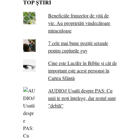
TOP ȘTIRI
Beneficiile frunzelor de viță de
vie. Au proprietăţi vindecătoare
miraculoase
7 cele mai bune poziții sexuale
pentru cuplurile gay
Cine este Lucifer în Biblie și cât de
important este acest personaj în
Cartea Sfântă
AUDIO// Usatîi despre PAS: Cu
unii te poți înțelege, dar restul sunt
”debili”