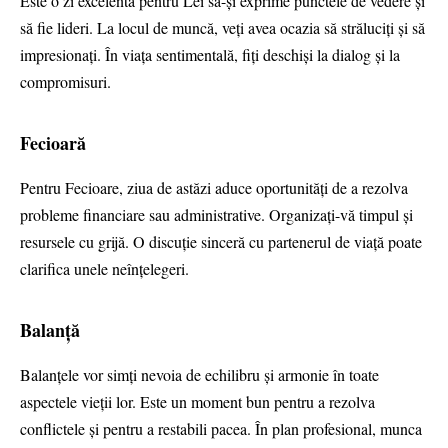
Este o zi excelentă pentru Lei să-și exprime punctele de vedere și
să fie lideri. La locul de muncă, veți avea ocazia să străluciți și să
impresionați. În viața sentimentală, fiți deschiși la dialog și la
compromisuri.
Fecioară
Pentru Fecioare, ziua de astăzi aduce oportunități de a rezolva
probleme financiare sau administrative. Organizați-vă timpul și
resursele cu grijă. O discuție sinceră cu partenerul de viață poate
clarifica unele neînțelegeri.
Balanță
Balanțele vor simți nevoia de echilibru și armonie în toate
aspectele vieții lor. Este un moment bun pentru a rezolva
conflictele și pentru a restabili pacea. În plan profesional, munca