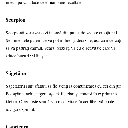
în echipă va aduce cele mai bune rezultate.
Scorpion
Scorpionii vor avea o zi intensă din punct de vedere emoțional.
Sentimentele puternice vă pot influența deciziile, așa că încercați
să vă păstrați calmul. Seara, relaxați-vă cu o activitate care vă
aduce bucurie și liniște.
Săgetător
Săgetătorii sunt sfătuiți să fie atenți la comunicarea cu cei din jur.
Pot apărea neînțelegeri, așa că fiți clari și concisi în exprimarea
ideilor. O excursie scurtă sau o activitate în aer liber vă poate
revigora spiritul.
Capricorn