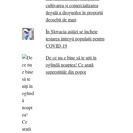
cultivarea și comercializarea
ilegală a drogurilor în proporții
deosebit de mari
În Slovacia astăzi se încheie
testarea întregii populații pentru
COVID-19
De ce nu e bine să te uiți în
oglindă noaptea! Ce arată
superstițiile din popor