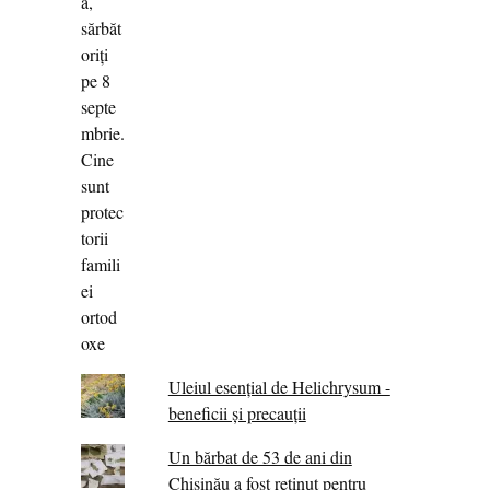
Uleiul esențial de Helichrysum -
beneficii și precauții
Un bărbat de 53 de ani din
Chișinău a fost reținut pentru