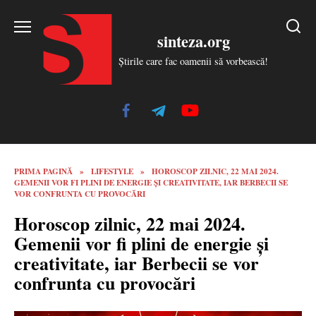
Skip
to
sinteza.org
content
Știrile care fac oamenii să vorbească!
PRIMA PAGINĂ
»
LIFESTYLE
»
HOROSCOP ZILNIC, 22 MAI 2024.
GEMENII VOR FI PLINI DE ENERGIE ȘI CREATIVITATE, IAR BERBECII SE
VOR CONFRUNTA CU PROVOCĂRI
Horoscop zilnic, 22 mai 2024.
Gemenii vor fi plini de energie și
creativitate, iar Berbecii se vor
confrunta cu provocări