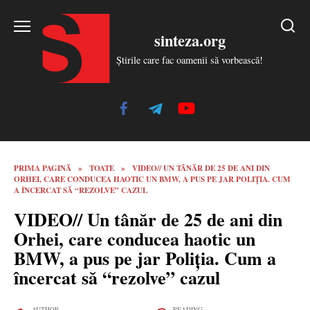
Skip
to
sinteza.org
content
Știrile care fac oamenii să vorbească!
PRIMA PAGINĂ
»
TOATE
»
VIDEO// UN TÂNĂR DE 25 DE ANI DIN
ORHEI, CARE CONDUCEA HAOTIC UN BMW, A PUS PE JAR POLIȚIA. CUM
A ÎNCERCAT SĂ “REZOLVE” CAZUL
VIDEO// Un tânăr de 25 de ani din
Orhei, care conducea haotic un
BMW, a pus pe jar Poliția. Cum a
încercat să “rezolve” cazul
AUTHOR
READING