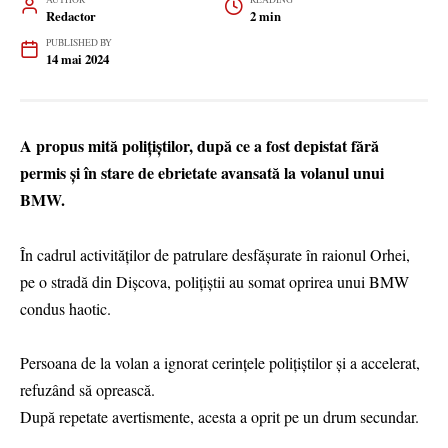
Redactor
2 min
PUBLISHED BY
14 mai 2024
A propus mită polițiștilor, după ce a fost depistat fără
permis și în stare de ebrietate avansată la volanul unui
BMW.
În cadrul activităților de patrulare desfășurate în raionul Orhei,
pe o stradă din Dișcova, polițiștii au somat oprirea unui BMW
condus haotic.
Persoana de la volan a ignorat cerințele polițiștilor și a accelerat,
refuzând să oprească.
După repetate avertismente, acesta a oprit pe un drum secundar.