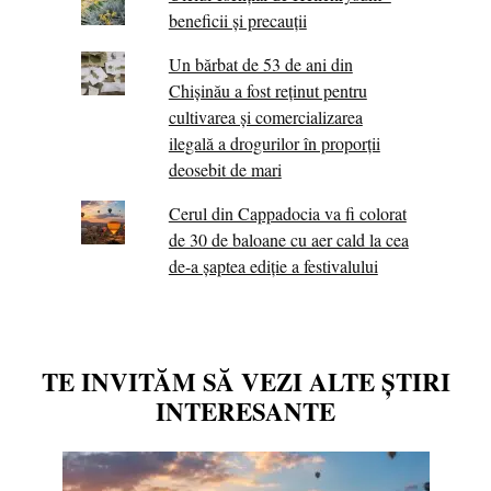
beneficii și precauții
Un bărbat de 53 de ani din
Chișinău a fost reținut pentru
cultivarea și comercializarea
ilegală a drogurilor în proporții
deosebit de mari
Cerul din Cappadocia va fi colorat
de 30 de baloane cu aer cald la cea
de-a șaptea ediție a festivalului
TE INVITĂM SĂ VEZI ALTE ȘTIRI
INTERESANTE