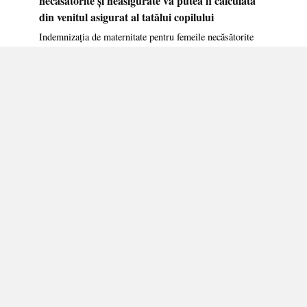
din venitul asigurat al tatălui copilului
Indemnizația de maternitate pentru femeile necăsătorite
0
DATE DE CONTACT:
+373 605 246 63
redactia@sinteza.org