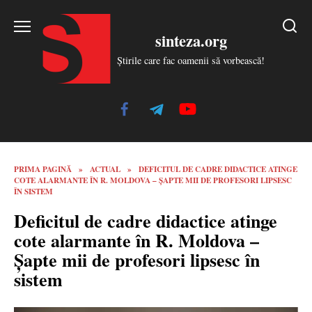
Skip
to
sinteza.org
content
Știrile care fac oamenii să vorbească!
PRIMA PAGINĂ
»
ACTUAL
»
DEFICITUL DE CADRE DIDACTICE ATINGE
COTE ALARMANTE ÎN R. MOLDOVA – ȘAPTE MII DE PROFESORI LIPSESC
ÎN SISTEM
Deficitul de cadre didactice atinge
cote alarmante în R. Moldova –
Șapte mii de profesori lipsesc în
sistem