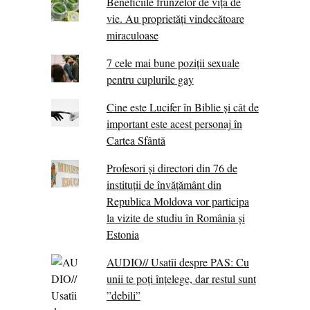
Beneficiile frunzelor de viță de
vie. Au proprietăţi vindecătoare
miraculoase
7 cele mai bune poziții sexuale
pentru cuplurile gay
Cine este Lucifer în Biblie și cât de
important este acest personaj în
Cartea Sfântă
Profesori și directori din 76 de
instituții de învățământ din
Republica Moldova vor participa
la vizite de studiu în România și
Estonia
AUDIO// Usatîi despre PAS: Cu
unii te poți înțelege, dar restul sunt
”debili”