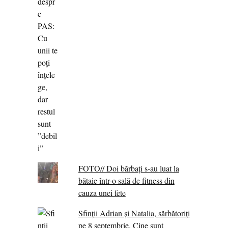
FOTO// Doi bărbați s-au luat la
bătaie într-o sală de fitness din
cauza unei fete
Sfinții Adrian și Natalia, sărbătoriți
pe 8 septembrie. Cine sunt