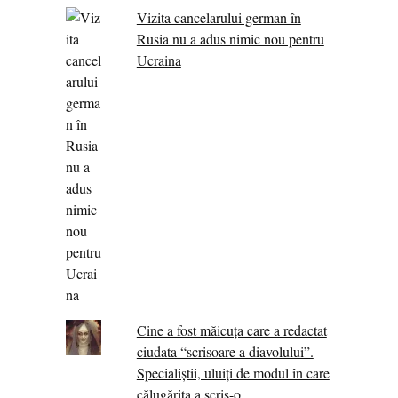
Vizita cancelarului german în
Rusia nu a adus nimic nou pentru
Ucraina
Cine a fost măicuţa care a redactat
ciudata “scrisoare a diavolului”.
Specialiştii, uluiţi de modul în care
călugărița a scris-o