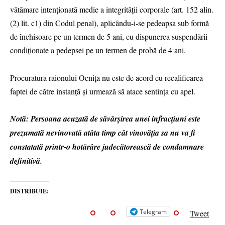
vătămare intenționată medie a integrității corporale (art. 152 alin.
(2) lit. c1) din Codul penal), aplicându-i-se pedeapsa sub formă
de închisoare pe un termen de 5 ani, cu dispunerea suspendării
condiționate a pedepsei pe un termen de probă de 4 ani.
Procuratura raionului Ocnița nu este de acord cu recalificarea
faptei de către instanță și urmează să atace sentința cu apel.
Notă: Persoana acuzată de săvârșirea unei infracțiuni este
prezumată nevinovată atâta timp cât vinovăția sa nu va fi
constatată printr-o hotărâre judecătorească de condamnare
definitivă.
DISTRIBUIE:
Telegram
Tweet