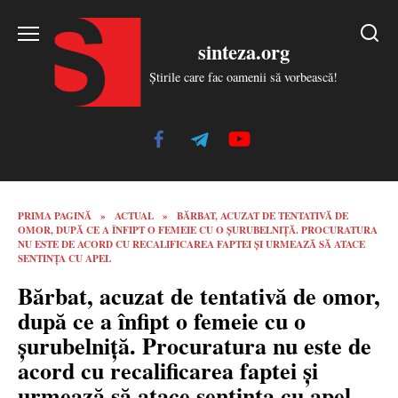
Skip
to
sinteza.org
content
Știrile care fac oamenii să vorbească!
PRIMA PAGINĂ
»
ACTUAL
»
BĂRBAT, ACUZAT DE TENTATIVĂ DE
OMOR, DUPĂ CE A ÎNFIPT O FEMEIE CU O ȘURUBELNIȚĂ. PROCURATURA
NU ESTE DE ACORD CU RECALIFICAREA FAPTEI ȘI URMEAZĂ SĂ ATACE
SENTINȚA CU APEL
Bărbat, acuzat de tentativă de omor,
după ce a înfipt o femeie cu o
șurubelniță. Procuratura nu este de
acord cu recalificarea faptei și
urmează să atace sentința cu apel