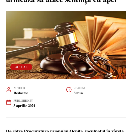
ACTUAL
AUTHOR
READING
Redactor
3 min
PUBLISHED BY
3 aprilie 2024
De către Procuratura raionului Ocnița, inculpatul în vârstă