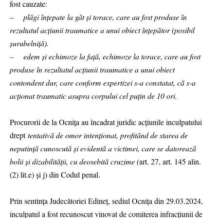
fost cauzate:
–
plăgi înțepate la gât și torace, care au fost produse în
rezultatul acțiunii traumatice a unui obiect înțepător (posibil
șurubelniță).
– edem și echimoze la față, echimoze la torace, care au fost
produse în rezultatul acțiunii traumatice a unui obiect
contondent dur, care conform expertizei s-a constatat, că s-a
acționat traumatic asupra corpului cel puțin de 10 ori.
Procurorii de la Ocnița au încadrat juridic acțiunile inculpatului
drept
tentativă de omor intenționat, profitând de starea de
neputinţă cunoscută și evidentă a victimei, care se datorează
bolii și dizabilităţii, cu deosebită cruzime (
art. 27, art. 145 alin.
(2) lit.e) și j) din Codul penal.
Prin sentința Judecătoriei Edineț, sediul Ocnița din 29.03.2024,
inculpatul a fost recunoscut vinovat de comiterea infracțiunii de