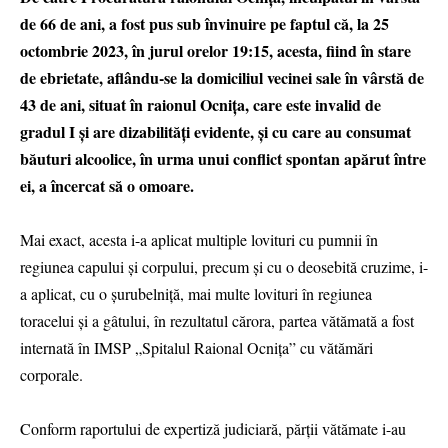
de 66 de ani, a fost pus sub învinuire pe faptul că, la 25
octombrie 2023, în jurul orelor 19:15, acesta, fiind în stare
de ebrietate, aflându-se la domiciliul vecinei sale în vârstă de
43 de ani, situat în raionul Ocniţa, care este invalid de
gradul I și are dizabilități evidente, și cu care au consumat
băuturi alcoolice, în urma unui conflict spontan apărut între
ei, a încercat să o omoare.
Mai exact, acesta i-a aplicat multiple lovituri cu pumnii în
regiunea capului și corpului, precum și cu o deosebită cruzime, i-
a aplicat, cu o șurubelniță, mai multe lovituri în regiunea
toracelui și a gâtului, în rezultatul cărora, partea vătămată a fost
internată în IMSP „Spitalul Raional Ocnița” cu vătămări
corporale.
Conform raportului de expertiză judiciară, părții vătămate i-au