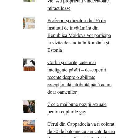
vie. Au proprietăţi vindecătoare
miraculoase
Profesori și directori din 76 de
instituții de învățământ din
Republica Moldova vor participa
la vizite de studiu în România și
Estonia
Corbii şi ciorile, cele mai
inteligente păsări – descoperiri
recente despre o abilitate
excepţională, atribuită până acum
doar oamenilor
7 cele mai bune poziții sexuale
pentru cuplurile gay
Cerul din Cappadocia va fi colorat
de 30 de baloane cu aer cald la cea