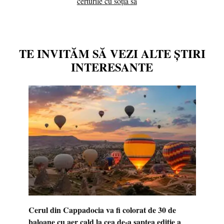
certurile cu soția sa
TE INVITĂM SĂ VEZI ALTE ȘTIRI
INTERESANTE
Cerul din Cappadocia va fi colorat de 30 de
baloane cu aer cald la cea de-a șaptea ediție a