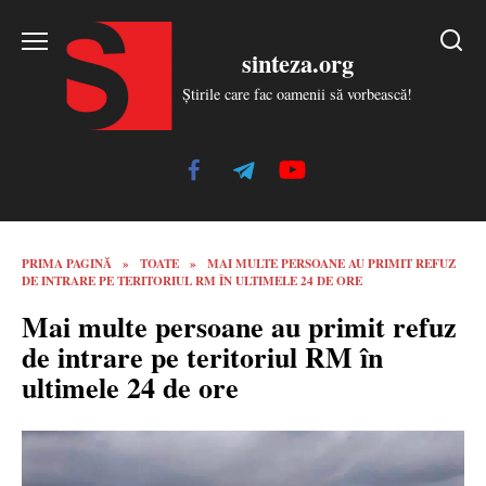
Skip
to
sinteza.org
content
Știrile care fac oamenii să vorbească!
PRIMA PAGINĂ
»
TOATE
»
MAI MULTE PERSOANE AU PRIMIT REFUZ
DE INTRARE PE TERITORIUL RM ÎN ULTIMELE 24 DE ORE
Mai multe persoane au primit refuz
de intrare pe teritoriul RM în
ultimele 24 de ore