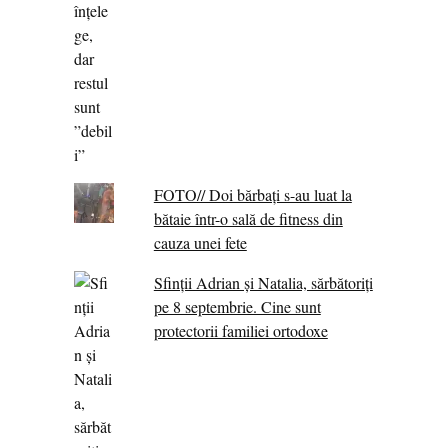
FOTO// Doi bărbați s-au luat la
bătaie într-o sală de fitness din
cauza unei fete
Sfinții Adrian și Natalia, sărbătoriți
pe 8 septembrie. Cine sunt
protectorii familiei ortodoxe