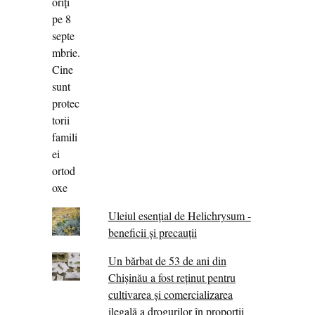
Uleiul esențial de Helichrysum -
beneficii și precauții
Un bărbat de 53 de ani din
Chișinău a fost reținut pentru
cultivarea și comercializarea
ilegală a drogurilor în proporții