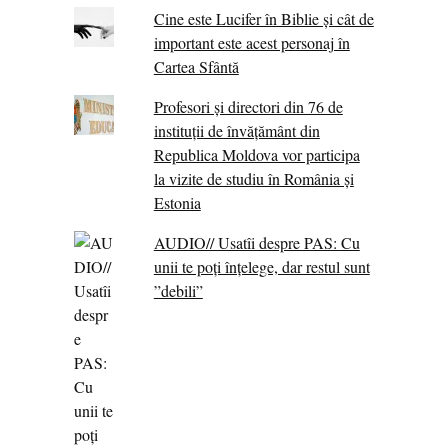
Cine este Lucifer în Biblie și cât de
important este acest personaj în
Cartea Sfântă
Profesori și directori din 76 de
instituții de învățământ din
Republica Moldova vor participa
la vizite de studiu în România și
Estonia
AUDIO// Usatîi despre PAS: Cu
unii te poți înțelege, dar restul sunt
”debili”