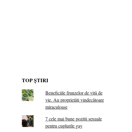
TOP ȘTIRI
Beneficiile frunzelor de viță de
vie. Au proprietăţi vindecătoare
miraculoase
7 cele mai bune poziții sexuale
pentru cuplurile gay