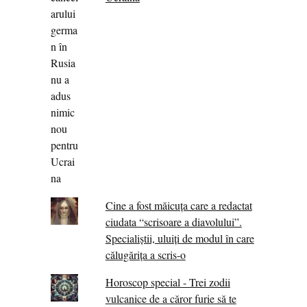
Cine a fost măicuţa care a redactat
ciudata “scrisoare a diavolului”.
Specialiştii, uluiţi de modul în care
călugărița a scris-o
Horoscop special - Trei zodii
vulcanice de a căror furie să te