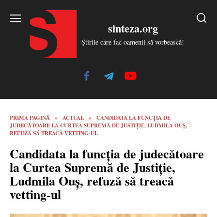
Skip
to
sinteza.org
content
Știrile care fac oamenii să vorbească!
PRIMA PAGINĂ
»
ACTUAL
»
CANDIDATA LA FUNCȚIA DE
JUDECĂTOARE LA CURTEA SUPREMĂ DE JUSTIȚIE, LUDMILA OUȘ,
REFUZĂ SĂ TREACĂ VETTING-UL
Candidata la funcția de judecătoare
la Curtea Supremă de Justiție,
Ludmila Ouș, refuză să treacă
vetting-ul