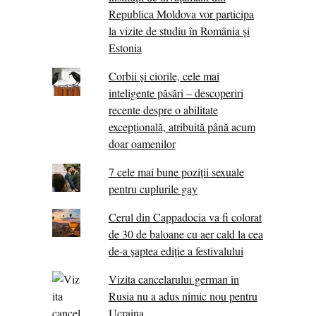
Republica Moldova vor participa
la vizite de studiu în România și
Estonia
Corbii şi ciorile, cele mai
inteligente păsări – descoperiri
recente despre o abilitate
excepţională, atribuită până acum
doar oamenilor
7 cele mai bune poziții sexuale
pentru cuplurile gay
Cerul din Cappadocia va fi colorat
de 30 de baloane cu aer cald la cea
de-a șaptea ediție a festivalului
Vizita cancelarului german în
Rusia nu a adus nimic nou pentru
Ucraina