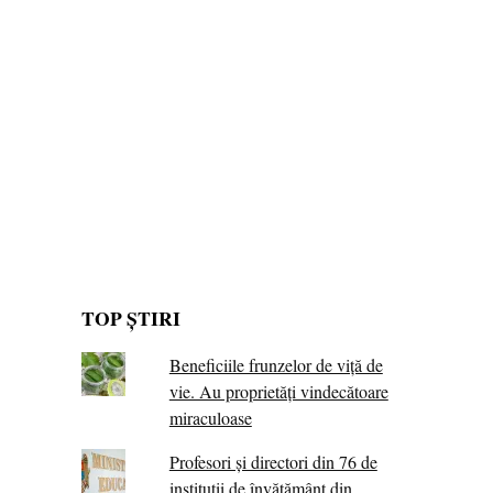
TOP ȘTIRI
Beneficiile frunzelor de viță de
vie. Au proprietăţi vindecătoare
miraculoase
Profesori și directori din 76 de
instituții de învățământ din