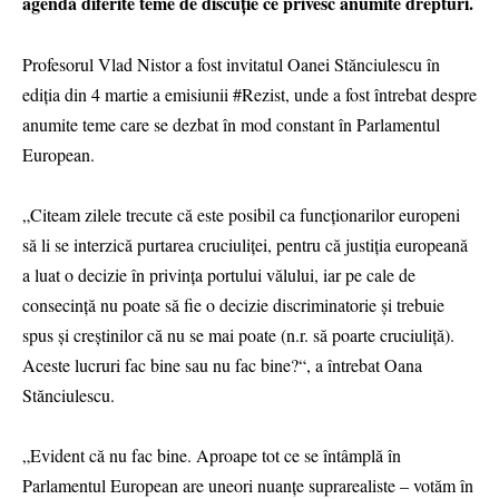
agendă diferite teme de discuție ce privesc anumite drepturi.
Profesorul Vlad Nistor a fost invitatul Oanei Stănciulescu în
ediția din 4 martie a emisiunii #Rezist, unde a fost întrebat despre
anumite teme care se dezbat în mod constant în Parlamentul
European.
„Citeam zilele trecute că este posibil ca funcționarilor europeni
să li se interzică purtarea cruciuliței, pentru că justiția europeană
a luat o decizie în privința portului vălului, iar pe cale de
consecință nu poate să fie o decizie discriminatorie și trebuie
spus și creștinilor că nu se mai poate (n.r. să poarte cruciuliță).
Aceste lucruri fac bine sau nu fac bine?“, a întrebat Oana
Stănciulescu.
„Evident că nu fac bine. Aproape tot ce se întâmplă în
Parlamentul European are uneori nuanțe suprarealiste – votăm în