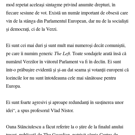
mod repetat aceleași sintagme privind anumite drepturi, în
fiecare sesiune de vot. Există un număr important de obsesii care
vin de la stânga din Parlamentul European, dar nu de la socialiști
și democrați, ci de la Verzi.
Ei sunt cei mai duri și sunt mult mai numeroși decât comuniștii,
pe care îi numim generic
The Left
. Toate sondajele arată însă că
numărul Verzilor în viitorul Parlament va fi în declin. Ei sunt
într-o prăbușire evidentă și și-au dat seama și votanții europeni că
lozincile lor nu sunt întotdeauna cele mai sănătoase pentru
Europa.
Ei sunt foarte agresivi și aproape redundanți în susținerea unor
idei“, a spus profesorul Vlad Nistor.
Oana Stănciulescu a făcut referire la o știre de la finalul anului
trecut, publicată de
The Guardian
, potrivit căreia Curtea de