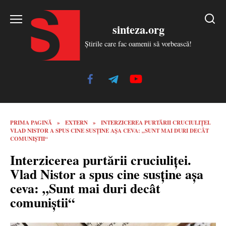
Skip
to
sinteza.org
content
Știrile care fac oamenii să vorbească!
PRIMA PAGINĂ
»
EXTERN
»
INTERZICEREA PURTĂRII CRUCIULIȚEI.
VLAD NISTOR A SPUS CINE SUSȚINE AȘA CEVA: „SUNT MAI DURI DECÂT
COMUNIȘTII“
Interzicerea purtării cruciuliței.
Vlad Nistor a spus cine susține așa
ceva: „Sunt mai duri decât
comuniștii“