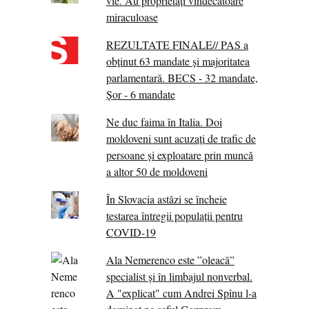
vie. Au proprietăţi vindecătoare
miraculoase
REZULTATE FINALE// PAS a
obținut 63 mandate și majoritatea
parlamentară. BECS - 32 mandate,
Șor - 6 mandate
Ne duc faima în Italia. Doi
moldoveni sunt acuzați de trafic de
persoane și exploatare prin muncă
a altor 50 de moldoveni
În Slovacia astăzi se încheie
testarea întregii populații pentru
COVID-19
Ala Nemerenco este ”oleacă”
specialist și în limbajul nonverbal.
A "explicat" cum Andrei Spînu l-a