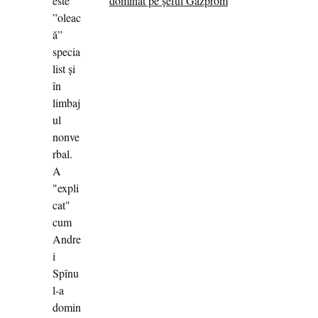
dominat pe șeful Gazprom