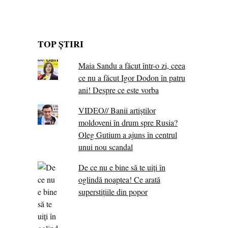
TOP ȘTIRI
Maia Sandu a făcut într-o zi, ceea
ce nu a făcut Igor Dodon în patru
ani! Despre ce este vorba
VIDEO// Banii artiștilor
moldoveni în drum spre Rusia?
Oleg Gutium a ajuns în centrul
unui nou scandal
De ce nu e bine să te uiți în
oglindă noaptea! Ce arată
superstițiile din popor