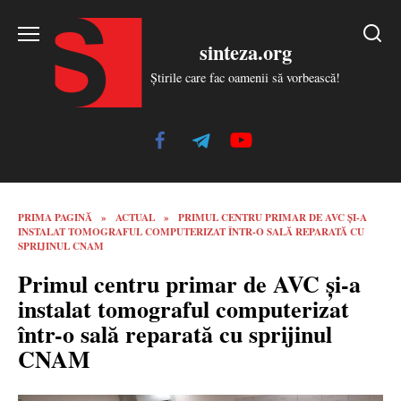
Skip
to
sinteza.org
content
Știrile care fac oamenii să vorbească!
PRIMA PAGINĂ
»
ACTUAL
»
PRIMUL CENTRU PRIMAR DE AVC ȘI-A
INSTALAT TOMOGRAFUL COMPUTERIZAT ÎNTR-O SALĂ REPARATĂ CU
SPRIJINUL CNAM
Primul centru primar de AVC și-a
instalat tomograful computerizat
într-o sală reparată cu sprijinul
CNAM