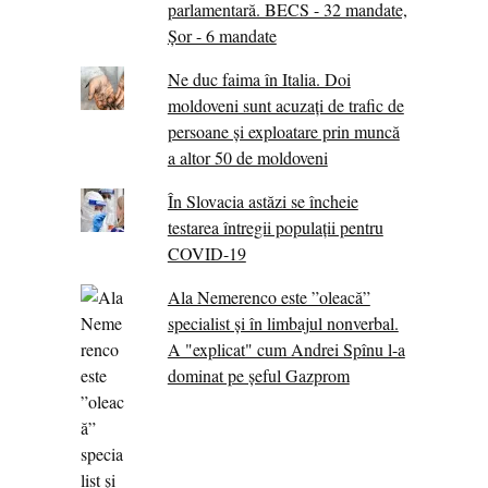
parlamentară. BECS - 32 mandate,
Șor - 6 mandate
Ne duc faima în Italia. Doi
moldoveni sunt acuzați de trafic de
persoane și exploatare prin muncă
a altor 50 de moldoveni
În Slovacia astăzi se încheie
testarea întregii populații pentru
COVID-19
Ala Nemerenco este ”oleacă”
specialist și în limbajul nonverbal.
A "explicat" cum Andrei Spînu l-a
dominat pe șeful Gazprom