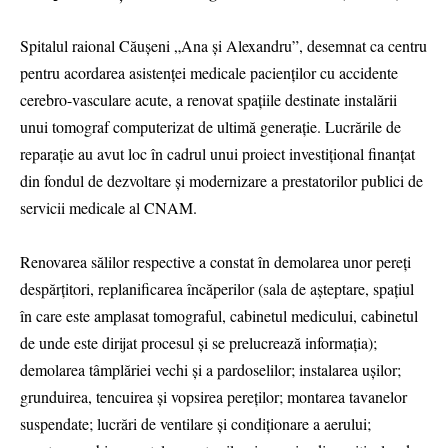
Spitalul raional Căușeni „Ana și Alexandru”, desemnat ca centru
pentru acordarea asistenței medicale pacienților cu accidente
cerebro-vasculare acute, a renovat spațiile destinate instalării
unui tomograf computerizat de ultimă generație. Lucrările de
reparație au avut loc în cadrul unui proiect investițional finanțat
din fondul de dezvoltare și modernizare a prestatorilor publici de
servicii medicale al CNAM.
Renovarea sălilor respective a constat în demolarea unor pereți
despărțitori, replanificarea încăperilor (sala de așteptare, spațiul
în care este amplasat tomograful, cabinetul medicului, cabinetul
de unde este dirijat procesul și se prelucrează informația);
demolarea tâmplăriei vechi și a pardoselilor; instalarea ușilor;
grunduirea, tencuirea și vopsirea pereților; montarea tavanelor
suspendate; lucrări de ventilare și condiționare a aerului;