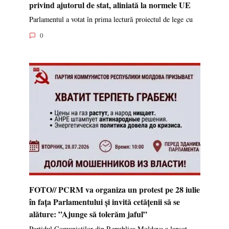
privind ajutorul de stat, aliniată la normele UE
Parlamentul a votat în prima lectură proiectul de lege cu
0
FOTO// PCRM va organiza un protest pe 28 iulie
în fața Parlamentului și invită cetățenii să se
alăture: ”Ajunge să tolerăm jaful”
Partidul Comuniștilor din Republica Moldova a lansat