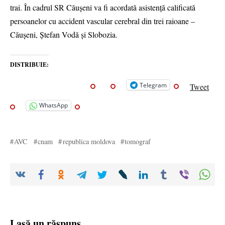
trai. În cadrul SR Căușeni va fi acordată asistență calificată
persoanelor cu accident vascular cerebral din trei raioane –
Căușeni, Ștefan Vodă și Slobozia.
DISTRIBUIE:
Telegram
Tweet
WhatsApp
AVC
cnam
republica moldova
tomograf
Lasă un răspuns