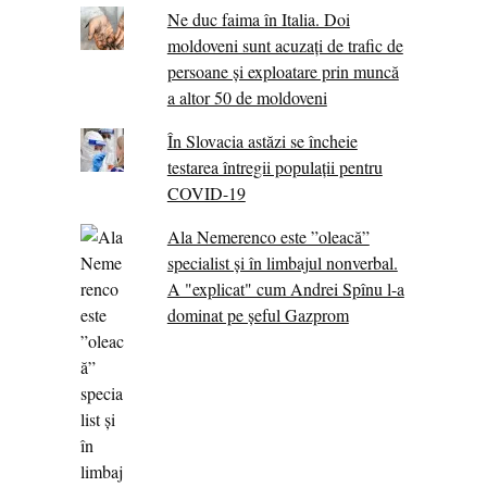
Ne duc faima în Italia. Doi
moldoveni sunt acuzați de trafic de
persoane și exploatare prin muncă
a altor 50 de moldoveni
În Slovacia astăzi se încheie
testarea întregii populații pentru
COVID-19
Ala Nemerenco este ”oleacă”
specialist și în limbajul nonverbal.
A "explicat" cum Andrei Spînu l-a
dominat pe șeful Gazprom