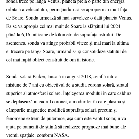
sonda trece pe lângă Venus, planeta preia o parte din energia
orbitală a vehiculului, permiţându-i să se apropie mai mult faţă
de Soare. Sonda urmează să mai survoleze o dată planeta Venus.
Ea se va apropia cel mai mult de Soare la sfârşitul lui 2024 –
până la 6,16 milioane de kilometri de suprafaţa astrului. De
asemenea, sonda va atinge probabil viteze şi mai mari la ultima
ei trecere pe lângă Soare, urmând să-şi consolideze statutul de
cel mai rapid obiect construit de om în istorie.
Sonda solară Parker, lansată în august 2018, se află într-o
misiune de 7 ani cu obiectivul de a studia corona solară, stratul
superior al atmosferei solare. Înţelegerea modului în care căldura
se deplasează în cadrul coronei, a modurilor în care plasma şi
câmpurile magnetice modifică suprafaţa solară precum şi
fenomene extrem de puternice, aşa cum este vântul solar, îi va
ajuta pe oamenii de ştiinţă să realizeze prognoze mai bune ale
vremii spaţiale, conform NASA.