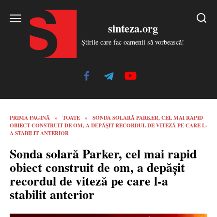
Skip
to
sinteza.org
content
Știrile care fac oamenii să vorbească!
PRIMA PAGINĂ
»
TOATE
»
SONDA SOLARĂ PARKER, CEL MAI RAPID
OBIECT CONSTRUIT DE OM, A DEPĂȘIT RECORDUL DE VITEZĂ PE CARE L-
A STABILIT ANTERIOR
Sonda solară Parker, cel mai rapid
obiect construit de om, a depășit
recordul de viteză pe care l-a
stabilit anterior