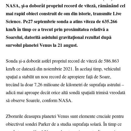
NASA, şi-a doborât propriul record de viteză, rămânând cel
mai rapid obiect construit de om din istorie, transmite Live
Science. Pe27 septembrie sonda a atins viteza de 635.266
km/h în timp ce a trecut prin proximitatea relativă a
Soarelui, datorită asistului gravitaţional rezultat după
survolul planetei Venus la 21 august.
Sonda şi-a doborât astfel propriul record de viteză de 586.863
km/h ce datează din noiembrie 2021. În acelaşi timp, vehiculul
spaţial a stabilit un nou record de apropiere faţă de Soare,
trecând la doar 7,26 milioane de kilometri de suprafaţa astrului –
adică mai aproape decât orice altă sondă spaţială trimisă vreodată
să observe Soarele, conform NASA.
Zborurile deasupra planetei Venus sunt elemente cruciale pentru
obiectivul sondei Parker de a studia suprafaţa solară. În timp ce