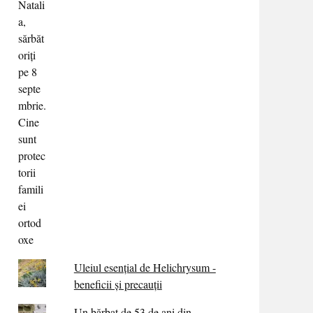
Uleiul esențial de Helichrysum -
beneficii și precauții
Un bărbat de 53 de ani din