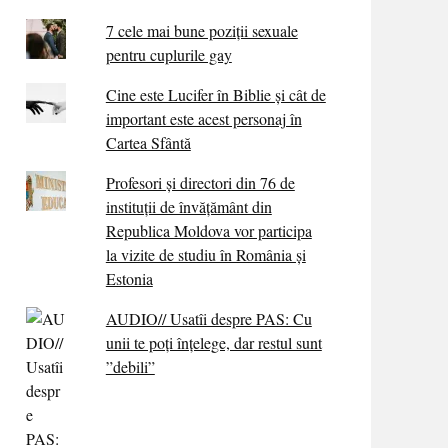
7 cele mai bune poziții sexuale
pentru cuplurile gay
Cine este Lucifer în Biblie și cât de
important este acest personaj în
Cartea Sfântă
Profesori și directori din 76 de
instituții de învățământ din
Republica Moldova vor participa
la vizite de studiu în România și
Estonia
AUDIO// Usatîi despre PAS: Cu
unii te poți înțelege, dar restul sunt
”debili”