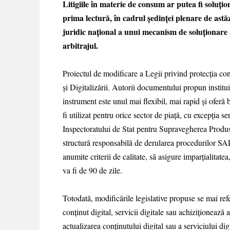
Litigiile în materie de consum ar putea fi soluțio
prima lectură, în cadrul ședinței plenare de astă
juridic național a unui mecanism de soluționare a 
arbitrajul.
Proiectul de modificare a Legii privind protecția co
și Digitalizării. Autorii documentului propun instituir
instrument este unul mai flexibil, mai rapid și oferă
fi utilizat pentru orice sector de piață, cu excepția s
Inspectoratului de Stat pentru Supravegherea Produse
structură responsabilă de derularea procedurilor SA
anumite criterii de calitate, să asigure imparțialitatea
va fi de 90 de zile.
Totodată, modificările legislative propuse se mai ref
conținut digital, servicii digitale sau achiziționează
actualizarea conținutului digital sau a serviciului dig