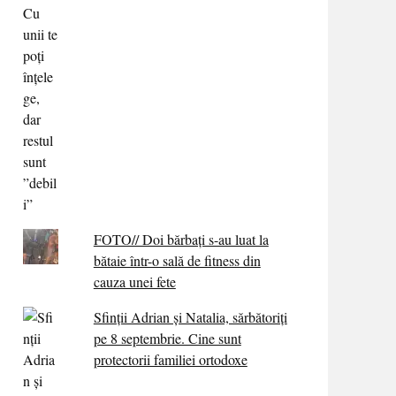
FOTO// Doi bărbați s-au luat la
bătaie într-o sală de fitness din
cauza unei fete
Sfinții Adrian și Natalia, sărbătoriți
pe 8 septembrie. Cine sunt
protectorii familiei ortodoxe