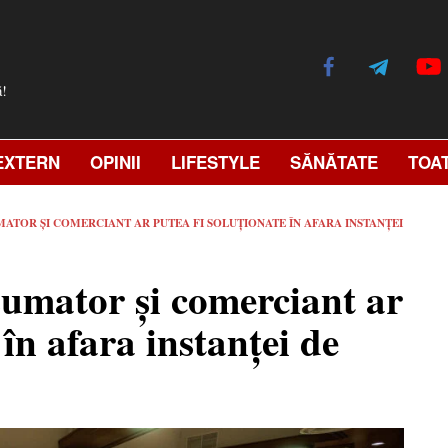
ă!
EXTERN
OPINII
LIFESTYLE
SĂNĂTATE
TOA
MATOR ȘI COMERCIANT AR PUTEA FI SOLUȚIONATE ÎN AFARA INSTANȚEI
nsumator și comerciant ar
 în afara instanței de