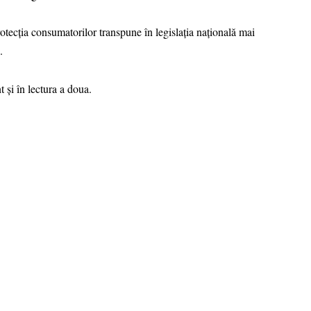
rotecția consumatorilor transpune în legislația națională mai
.
 și în lectura a doua.