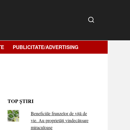
TE
PUBLICITATE/ADVERTISING
TOP ȘTIRI
Beneficiile frunzelor de viță de
vie. Au proprietăţi vindecătoare
miraculoase