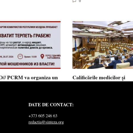
0
// PCRM va organiza un
Calificările medicilor și
st pe 28 iulie în fața
farmaciștilor obținute în 
mentului și invită cetățenii
putea fi recunoscute în
 alăture: ”Ajunge să
Republica Moldova
DATE DE CONTACT:
ăm jaful”
Calificările profesionale obținute d
și farmaciști
ul Comuniștilor din Republica
+373 605 246 63
a a lansat
redactia@sinteza.org
0