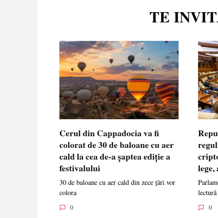
TE INVI
Cerul din Cappadocia va fi
Repu
colorat de 30 de baloane cu aer
regul
cald la cea de-a șaptea ediție a
cript
festivalului
lege,
30 de baloane cu aer cald din zece țări vor
Parlame
colora
lectură
0
0