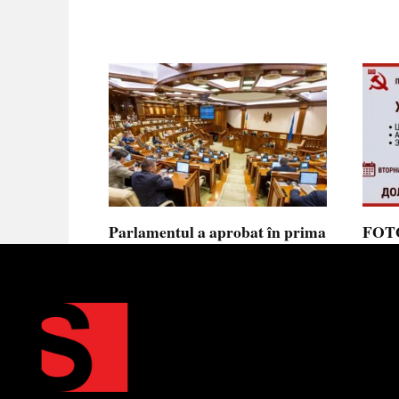
Parlamentul a aprobat în prima
FOTO
lectură noua lege privind
prote
ajutorul de stat, aliniată la
Parla
normele UE
să se
toler
Parlamentul a votat în prima
lectură proiectul de lege cu
Partid
Moldov
0
0