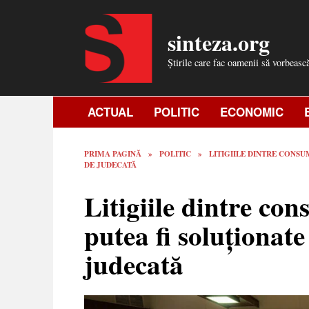
Skip
to
sinteza.org
content
Știrile care fac oamenii să vorbeasc
ACTUAL
POLITIC
ECONOMIC
PRIMA PAGINĂ
»
POLITIC
»
LITIGIILE DINTRE CONSU
DE JUDECATĂ
Litigiile dintre co
putea fi soluționate
judecată