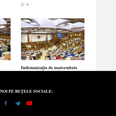
0
Indemnizația de maternitate
UE vor
pentru femeile necăsătorite și
neasigurate va putea fi calculată
din venitul asigurat al tatălui
NOI PE REȚELE SOCIALE:
copilului
e medici
Indemnizația de maternitate pentru femeile
necăsătorite
0