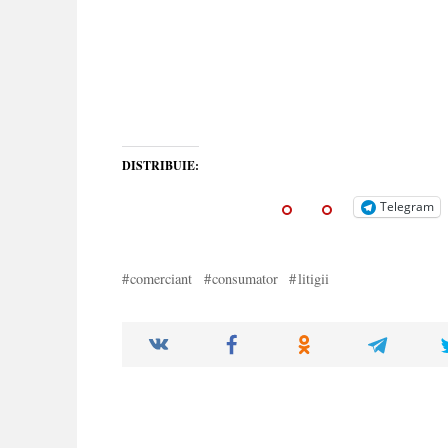
DISTRIBUIE:
Telegram
comerciant
consumator
litigii