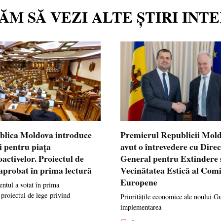
TĂM SĂ VEZI ALTE ȘTIRI INT
blica Moldova introduce
Premierul Republicii Mol
i pentru piața
avut o întrevedere cu Dire
oactivelor. Proiectul de
General pentru Extindere 
 aprobat în prima lectură
Vecinătatea Estică al Comi
Europene
ntul a votat în prima
 proiectul de lege privind
Prioritățile economice ale noului G
implementarea