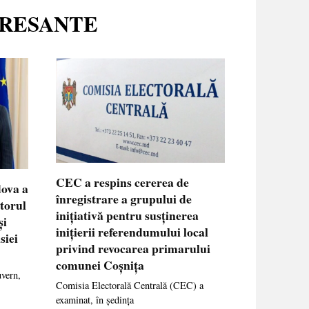
ERESANTE
CEC a respins cererea de
dova a
înregistrare a grupului de
ctorul
inițiativă pentru susținerea
și
inițierii referendumului local
siei
privind revocarea primarului
comunei Coșnița
uvern,
Comisia Electorală Centrală (CEC) a
examinat, în ședința