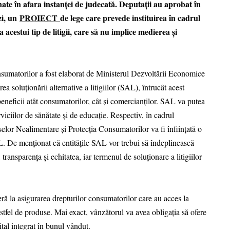
nate în afara instanței de judecată. Deputații au aprobat în
zi, un
PROIECT
de lege care prevede instituirea în cadrul
acestui tip de litigii, care să nu implice medierea și
nsumatorilor a fost elaborat de Ministerul Dezvoltării Economice
ea soluționării alternative a litigiilor (SAL), întrucât acest
 beneficii atât consumatorilor, cât și comercianților. SAL va putea
erviciilor de sănătate și de educație. Respectiv, în cadrul
lor Nealimentare și Protecția Consumatorilor va fi înființată o
L. De menționat că entitățile SAL vor trebui să îndeplinească
, transparența și echitatea, iar termenul de soluționare a litigiilor
eră la asigurarea drepturilor consumatorilor care au acces la
 astfel de produse. Mai exact, vânzătorul va avea obligația să ofere
ital integrat în bunul vândut.