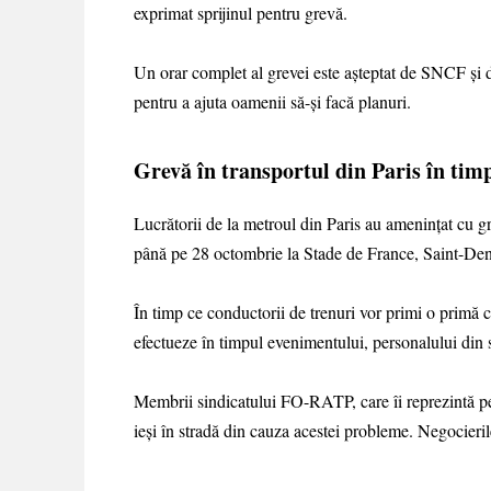
exprimat sprijinul pentru grevă.
Un orar complet al grevei este așteptat de SNCF și d
pentru a ajuta oamenii să-și facă planuri.
Grevă în transportul din Paris în ti
Lucrătorii de la metroul din Paris au amenințat cu 
până pe 28 octombrie la Stade de France, Saint-Den
În timp ce conductorii de trenuri vor primi o primă c
efectueze în timpul evenimentului, personalului din st
Membrii sindicatului FO-RATP, care îi reprezintă pe 
ieși în stradă din cauza acestei probleme. Negocieril