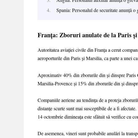
Spania: Personalul de securitate anunță o 
Franța: Zboruri anulate de la Paris și
Autoritatea aviației civile din Franța a cerut compan
aeroporturile din Paris și Marsilia, ca parte a unei c
Aproximativ 40% din zborurile din și dinspre Paris O
Marsilia-Provence și 15% din zborurile din și dinsp
Companiile aeriene au tendința de a proteja zborurile p
distanțe scurte sunt mai susceptibile de a fi afectate
14 octombrie dimineața este sfătuit să verifice cu c
De asemenea, vineri sunt probabile anulări la transpo