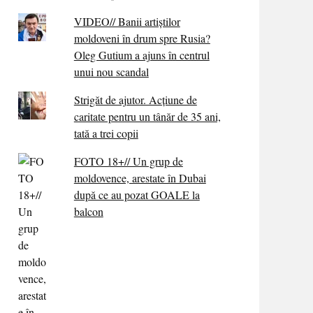
VIDEO// Banii artiștilor
moldoveni în drum spre Rusia?
Oleg Gutium a ajuns în centrul
unui nou scandal
Strigăt de ajutor. Acțiune de
caritate pentru un tânăr de 35 ani,
tată a trei copii
FOTO 18+// Un grup de
moldovence, arestate în Dubai
după ce au pozat GOALE la
balcon