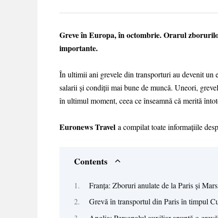
Greve în Europa, în octombrie. Orarul zborurilor
importante.
În ultimii ani grevele din transporturi au devenit un
salarii și condiții mai bune de muncă. Uneori, grevele
în ultimul moment, ceea ce înseamnă că merită întotde
Euronews Travel
a compilat toate informațiile des
Contents
Franța: Zboruri anulate de la Paris și Marsi
Grevă în transportul din Paris în timpul
Anglia: Personalul auxiliar anunță o grev