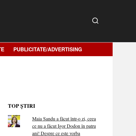
TE
PUBLICITATE/ADVERTISING
TOP ȘTIRI
Maia Sandu a făcut într-o zi, ceea
ce nu a făcut Igor Dodon în patru
ani! Despre ce este vorba