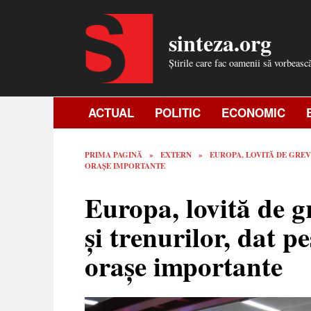
Skip
to
sinteza.org
content
Știrile care fac oamenii să vorbeasc
ACTUAL
POLITIC
ECONOMIC
PRIMA PAGINĂ
»
EXTERN
»
EUROPA, LOVITĂ DE GREV
ORAȘE IMPORTANTE
Europa, lovită de g
și trenurilor, dat p
orașe importante