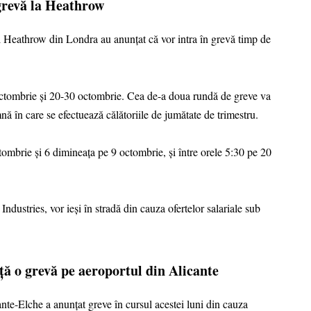
 grevă la Heathrow
ul Heathrow din Londra au anunțat că vor intra în grevă timp de
ctombrie și 20-30 octombrie. Cea de-a doua rundă de greve va
 în care se efectuează călătoriile de jumătate de trimestru.
ctombrie și 6 dimineața pe 9 octombrie, și între orele 5:30 pe 20
ndustries, vor ieși în stradă din cauza ofertelor salariale sub
ță o grevă pe aeroportul din Alicante
ante-Elche a anunțat greve în cursul acestei luni din cauza