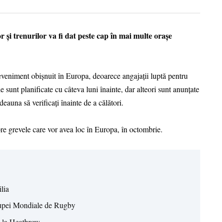
 și trenurilor va fi dat peste cap în mai multe orașe
 eveniment obișnuit în Europa, deoarece angajații luptă pentru
 sunt planificate cu câteva luni înainte, dar alteori sunt anunțate
auna să verificați înainte de a călători.
pre grevele care vor avea loc în Europa, în octombrie.
lia
 Cupei Mondiale de Rugby
ă la Heathrow