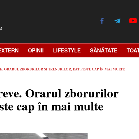
ă!
EXTERN
OPINII
LIFESTYLE
SĂNĂTATE
TOA
E. ORARUL ZBORURILOR ȘI TRENURILOR, DAT PESTE CAP ÎN MAI MULTE
reve. Orarul zborurilor
este cap în mai multe