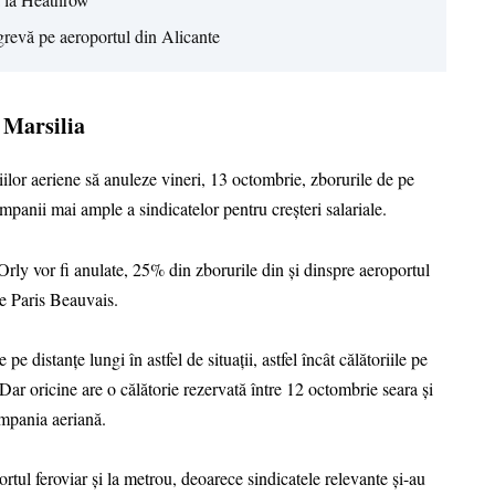
grevă pe aeroportul din Alicante
 Marsilia
iilor aeriene să anuleze vineri, 13 octombrie, zborurile de pe
ampanii mai ample a sindicatelor pentru creșteri salariale.
rly vor fi anulate, 25% din zborurile din și dinspre aeroportul
re Paris Beauvais.
e distanțe lungi în astfel de situații, astfel încât călătoriile pe
. Dar oricine are o călătorie rezervată între 12 octombrie seara și
ompania aeriană.
rtul feroviar și la metrou, deoarece sindicatele relevante și-au