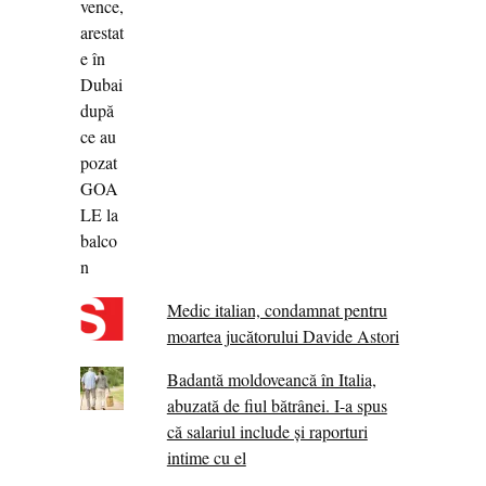
Medic italian, condamnat pentru
moartea jucătorului Davide Astori
Badantă moldoveancă în Italia,
abuzată de fiul bătrânei. I-a spus
că salariul include și raporturi
intime cu el