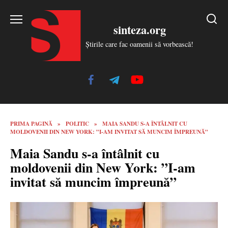
Skip
to
sinteza.org
content
Știrile care fac oamenii să vorbească!
PRIMA PAGINĂ
»
POLITIC
»
MAIA SANDU S-A ÎNTÂLNIT CU
MOLDOVENII DIN NEW YORK: ”I-AM INVITAT SĂ MUNCIM ÎMPREUNĂ”
Maia Sandu s-a întâlnit cu
moldovenii din New York: ”I-am
invitat să muncim împreună”