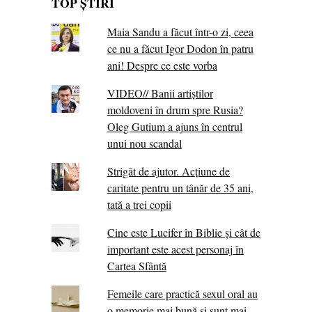
TOP ȘTIRI
Maia Sandu a făcut într-o zi, ceea
ce nu a făcut Igor Dodon în patru
ani! Despre ce este vorba
VIDEO// Banii artiștilor
moldoveni în drum spre Rusia?
Oleg Gutium a ajuns în centrul
unui nou scandal
Strigăt de ajutor. Acțiune de
caritate pentru un tânăr de 35 ani,
tată a trei copii
Cine este Lucifer în Biblie și cât de
important este acest personaj în
Cartea Sfântă
Femeile care practică sexul oral au
o memorie mai bună și sunt mai