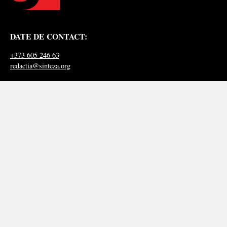
DATE DE CONTACT:
+373 605 246 63
redactia@sinteza.org
NOI PE REȚELE SOCIALE:
© 2020 sinteza.org | Toate drepturile rezervate