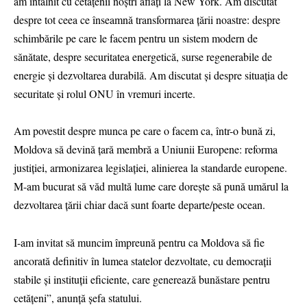
am întâlnit cu cetățenii noștri aflați la New York. Am discutat
despre tot ceea ce înseamnă transformarea țării noastre: despre
schimbările pe care le facem pentru un sistem modern de
sănătate, despre securitatea energetică, surse regenerabile de
energie și dezvoltarea durabilă. Am discutat și despre situația de
securitate și rolul ONU în vremuri incerte.
Am povestit despre munca pe care o facem ca, într-o bună zi,
Moldova să devină țară membră a Uniunii Europene: reforma
justiției, armonizarea legislației, alinierea la standarde europene.
M-am bucurat să văd multă lume care dorește să pună umărul la
dezvoltarea țării chiar dacă sunt foarte departe/peste ocean.
I-am invitat să muncim împreună pentru ca Moldova să fie
ancorată definitiv în lumea statelor dezvoltate, cu democrații
stabile și instituții eficiente, care generează bunăstare pentru
cetățeni”, anunță șefa statului.