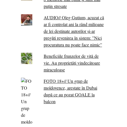
puțin stresate
AUDIO// Oleg Gutium, acuzat că
ar fi controlat ani la rând milioane
de lei destinate autorilor și-ar
pregăti revenirea în sistem: ”Nici
procuratura nu poate face nimic”
Beneficiile frunzelor de viță de
vie. Au proprietăţi vindecătoare
miraculoase
FOTO 18+// Un grup de
moldovence, arestate în Dubai
după ce au pozat GOALE la
balcon