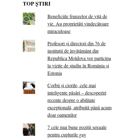
TOP ȘTIRI
Beneficiile frunzelor de viță de
vie. Au proprietăţi vindecătoare
miraculoase
Profesori și directori din 76 de
instituții de învățământ din
Republica Moldova vor participa
la vizite de studiu în România și
Estonia
Corbii şi ciorile, cele mai
inteligente păsări – descoperiri
recente despre o abilitate
excepţională, atribuită până acum
doar oamenilor
7 cele mai bune poziții sexuale
pentru cuplurile gay