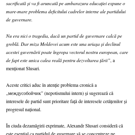
sacrificată și va fi aruncată pe ambarazura educației expune o
mare-mare problema deficitului cadrelor interne ale partidului
de guvernare.
Nu era nici o tragedia, dacă un partid de guvernare calcă pe
greblă. Dar miza Moldovei acum este una uriașa și declinul
acestei guvernării poate îngropa vectorul nostru european, care
de fapt este unica calea reală pentru dezvoltarea țării”
, a
menționat Slusari.
Aceste critici aduc în atenție problema cronică a
„междусобойчик” (nepotismului intern) și sugerează că
interesele de partid sunt prioritare față de interesele cetățenilor și
progresul național.
În ciuda dezamăgirii exprimate, Alexandr Slusari consideră că
este esențial ca partidul de guvernare să se concentreze pe