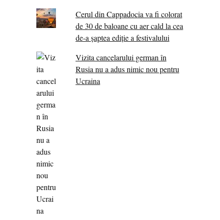
Cerul din Cappadocia va fi colorat
de 30 de baloane cu aer cald la cea
de-a șaptea ediție a festivalului
Vizita cancelarului german în
Rusia nu a adus nimic nou pentru
Ucraina