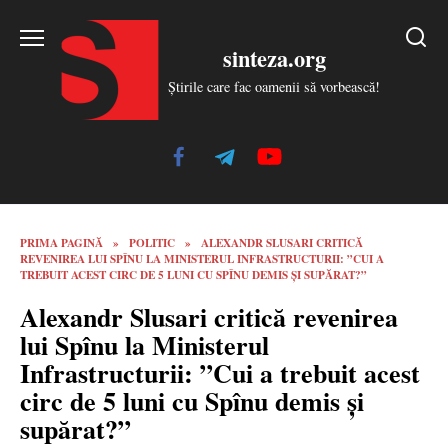
Skip
to
sinteza.org
content
Știrile care fac oamenii să vorbească!
PRIMA PAGINĂ
»
POLITIC
»
ALEXANDR SLUSARI CRITICĂ
REVENIREA LUI SPÎNU LA MINISTERUL INFRASTRUCTURII: ”CUI A
TREBUIT ACEST CIRC DE 5 LUNI CU SPÎNU DEMIS ȘI SUPĂRAT?”
Alexandr Slusari critică revenirea
lui Spînu la Ministerul
Infrastructurii: ”Cui a trebuit acest
circ de 5 luni cu Spînu demis și
supărat?”