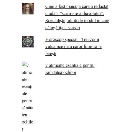
Cine a fost măicuţa care a redactat
ciudata “scrisoare a diavolului”.
Specialiştii, uluiţi de modul în care
călugărița a scris-o
Horoscop special - Trei zodii
vulcanice de a căror furie să te
ferești
7 alimente esenţiale pentru
sănătatea ochilor