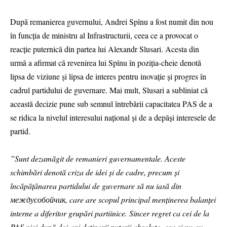
După remanierea guvernului, Andrei Spînu a fost numit din nou
în funcția de ministru al Infrastructurii, ceea ce a provocat o
reacție puternică din partea lui Alexandr Slusari. Acesta din
urmă a afirmat că revenirea lui Spînu în poziția-cheie denotă
lipsa de viziune și lipsa de interes pentru inovație și progres în
cadrul partidului de guvernare. Mai mult, Slusari a subliniat că
această decizie pune sub semnul întrebării capacitatea PAS de a
se ridica la nivelul interesului național și de a depăși interesele de
partid.
”Sunt dezamăgit de remanieri guvernamentale. Aceste
schimbări denotă criza de idei și de cadre, precum și
încăpățânarea partidului de guvernare să nu iasă din
междусобойчик, care are scopul principal menținerea balanței
interne a diferitor grupări partiinice. Sincer regret ca cei de la
PAS nici după doi ani deținerii puterii absolute, așa și nu au