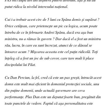
putut ridica la nivelul interesului național.
Cui i-a trebuir acest circ de 5 luni cu Spânu demis și supărat ?
Orice cetățean, care prietenește un pic cu logica, acum poate
întreba de ce în februarie Andrei Spânu, dacă era așa bun
ministru, nu a rămas în guvern ? Dar dacă el a fost un ministru
rău, lucru, în care eu sunt încrezut, atunci de ce dânsul se
întoarce acum ? Mișcarea aceasta este cel puțin ridicolă. Toți
înțeleg că a fost un joc de sub covor, care tare mult îi place
discipolului lui Filat.
Cu Dan Perciun, la fel, cred că este un pas greșit, întrucăt acest
domn este mult mai eficient în domeniul protecției sociale, unu
din puține domenii, unde actuală guvernare are ceva
performanțe. Plus Dan este un deputat foarte bun, pregătuit din
toate punctele de vedere. Faptul că așa personalitatea este