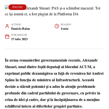
POLITIC
AUTHOR
READING
Daniela Balan
4 min
PUBLISHED BY
17 iulie 2023
În urma remanierilor guvernamentale recente, Alexandr
Slusari, unul dintre foștii deputați ai blocului ACUM, a
exprimat public dezamăgirea sa față de revenirea lui Andrei
Spînu în funcția de ministru al Infrastructurii. Această
decizie a stârnit polemici și a adus în atenție problemele
profunde din cadrul partidului de guvernare, cu privire la
criza de idei și cadre, dar și la încăpățânarea de a menține
echilibrul intern al diferitelor grupări partinice.