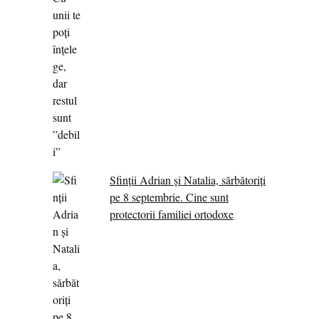
Sfinții Adrian și Natalia, sărbătoriți
pe 8 septembrie. Cine sunt
protectorii familiei ortodoxe