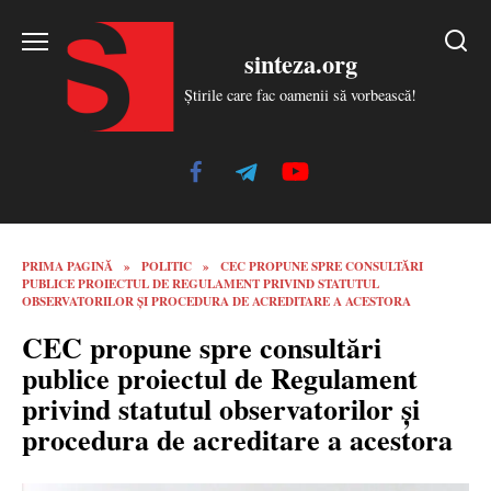
Skip
to
sinteza.org
content
Știrile care fac oamenii să vorbească!
PRIMA PAGINĂ
»
POLITIC
»
CEC PROPUNE SPRE CONSULTĂRI
PUBLICE PROIECTUL DE REGULAMENT PRIVIND STATUTUL
OBSERVATORILOR ȘI PROCEDURA DE ACREDITARE A ACESTORA
CEC propune spre consultări
publice proiectul de Regulament
privind statutul observatorilor și
procedura de acreditare a acestora