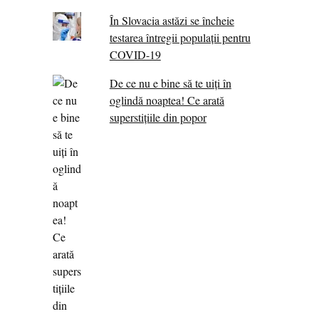
În Slovacia astăzi se încheie
testarea întregii populații pentru
COVID-19
De ce nu e bine să te uiți în
oglindă noaptea! Ce arată
superstițiile din popor