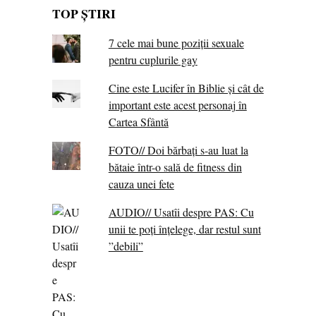
TOP ȘTIRI
7 cele mai bune poziții sexuale
pentru cuplurile gay
Cine este Lucifer în Biblie și cât de
important este acest personaj în
Cartea Sfântă
FOTO// Doi bărbați s-au luat la
bătaie într-o sală de fitness din
cauza unei fete
AUDIO// Usatîi despre PAS: Cu
unii te poți înțelege, dar restul sunt
”debili”