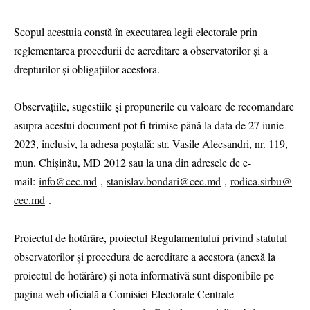
Scopul acestuia constă în executarea legii electorale prin
reglementarea procedurii de acreditare a observatorilor și a
drepturilor și obligațiilor acestora.
Observațiile, sugestiile și propunerile cu valoare de recomandare
asupra acestui document pot fi trimise până la data de 27 iunie
2023, inclusiv, la adresa poștală: str. Vasile Alecsandri, nr. 119,
mun. Chișinău, MD 2012 sau la una din adresele de e-
mail:
info@cec.md
,
stanislav.bondari@cec.md
,
rodica.sirbu@
cec.md
.
Proiectul de hotărâre, proiectul Regulamentului privind statutul
observatorilor și procedura de acreditare a acestora (anexă la
proiectul de hotărâre) și nota informativă sunt disponibile pe
pagina web oficială a Comisiei Electorale Centrale