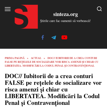
Skip
to
sinteza.org
content
Știrile care fac oamenii să vorbească!
PRIMA PAGINĂ
»
ACTUAL
»
DOC// IUBITORII DE A CREA CONTURI
FALSE PE REȚELELE DE SOCIALIZARE VOR RISCA AMENZI ȘI CHIAR CU
LIBERTATEA. MODIFICĂRI LA CODUL PENAL ȘI CONTRAVENȚIONAL
DOC// Iubitorii de a crea conturi
FALSE pe rețelele de socializare vor
risca amenzi și chiar cu
LIBERTATEA. Modificări la Codul
Penal și Contravențional