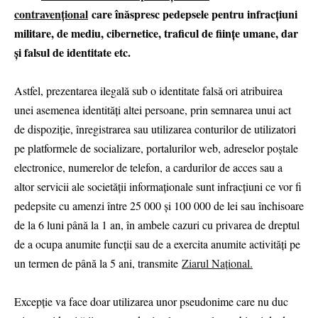
contravențional
care înăspresc pedepsele pentru infracțiuni
militare, de mediu, cibernetice, traficul de ființe umane, dar
și falsul de identitate etc.
Astfel, prezentarea ilegală sub o identitate falsă ori atribuirea
unei asemenea identități altei persoane, prin semnarea unui act
de dispoziție, înregistrarea sau utilizarea conturilor de utilizatori
pe platformele de socializare, portalurilor web, adreselor poștale
electronice, numerelor de telefon, a cardurilor de acces sau a
altor servicii ale societății informaționale sunt infracțiuni ce vor fi
pedepsite cu amenzi între 25 000 și 100 000 de lei sau închisoare
de la 6 luni până la 1 an, în ambele cazuri cu privarea de dreptul
de a ocupa anumite funcții sau de a exercita anumite activități pe
un termen de până la 5 ani, transmite
Ziarul Național.
Excepție va face doar utilizarea unor pseudonime care nu duc