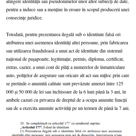
atingere identității sau pseudonimelor unor altor subiecți de date,
pentru a induce sau a menține în eroare în scopul producerii unei
consecințe juridice.
Totodată, pentru prezentarea ilegală sub o identitate falsă ori
atribuirea unei asemenea identități altei persoane, prin fabricarea
sau utilizarea frauduloasă a unui act de identitate din sistemul
național de pașapoarte, legitimație, permis, diploma, certificat,
extras, cazier, a unui cont de plăți a numerelor de înmatriculare
auto, polițelor de asigurare sau oricare alt act sau mijloc prin care
se pretinde o anumită calitate sunt prevăzute amenzi între 125
000 și 50 000 de lei sau închisoare de la 6 luni până la 3 ani, în
ambele cazuri cu privarea de dreptul de a ocupa anumite funcții
sau de a exercita anumite activități pe un termen de până la 7 ani.