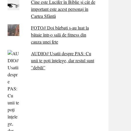
Cine este Lucifer în Biblie și cât de
important este acest personaj în
Cartea Sfântă
FOTO// Doi bărbați s-au luat la
bătaie într-o sală de fitness din
cauza unei fete
AUDIO// Usatîi despre PAS: Cu
unii te poți înțelege, dar restul sunt
”debili”