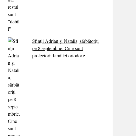
Sfinții Adrian și Natalia, sărbătoriți
pe 8 septembrie. Cine sunt
protectorii familiei ortodoxe