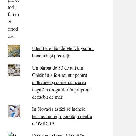
Uleiul esențial de Helichrysum -
beneficii și precauții
Un bărbat de 53 de ani din
Chișinău a fost reținut pentru
cultivarea și comercializarea
ilegală a drogurilor în proporții
deosebit de mari
În Slovacia astăzi se încheie
testarea întregii populații pentru
COVID-19
De ce nu e bine să te uiți în