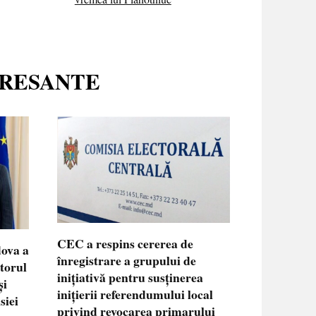
ERESANTE
CEC a respins cererea de
dova a
înregistrare a grupului de
ctorul
inițiativă pentru susținerea
și
inițierii referendumului local
siei
privind revocarea primarului