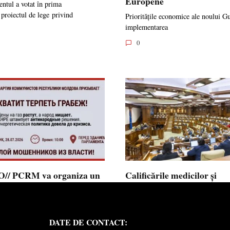
Europene
ntul a votat în prima
 proiectul de lege privind
Prioritățile economice ale noului G
implementarea
0
// PCRM va organiza un
Calificările medicilor și
st pe 28 iulie în fața
farmaciștilor obținute în 
mentului și invită cetățenii
putea fi recunoscute în
 alăture: ”Ajunge să
Republica Moldova
DATE DE CONTACT:
ăm jaful”
Calificările profesionale obținute d