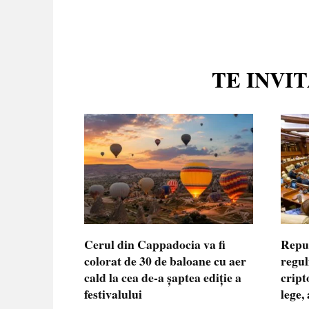
TE INVI
Cerul din Cappadocia va fi
Repu
colorat de 30 de baloane cu aer
regul
cald la cea de-a șaptea ediție a
cript
festivalului
lege,