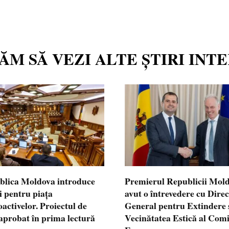
TĂM SĂ VEZI ALTE ȘTIRI INT
blica Moldova introduce
Premierul Republicii Mol
i pentru piața
avut o întrevedere cu Dire
oactivelor. Proiectul de
General pentru Extindere 
 aprobat în prima lectură
Vecinătatea Estică al Comi