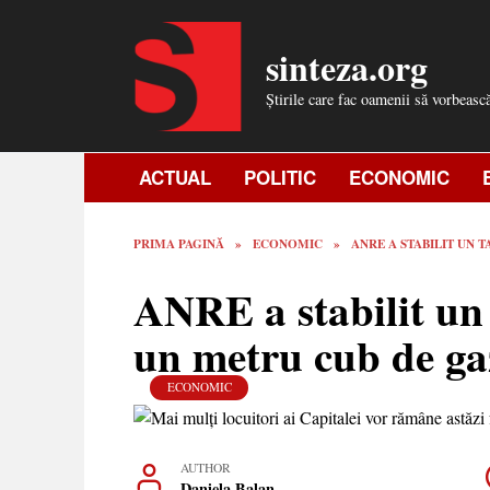
Skip
to
sinteza.org
content
Știrile care fac oamenii să vorbeasc
ACTUAL
POLITIC
ECONOMIC
PRIMA PAGINĂ
»
ECONOMIC
»
ANRE A STABILIT UN T
ANRE a stabilit un 
un metru cub de ga
ECONOMIC
AUTHOR
Daniela Balan