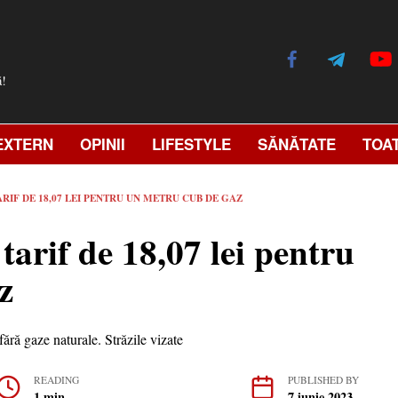
ă!
EXTERN
OPINII
LIFESTYLE
SĂNĂTATE
TOA
ARIF DE 18,07 LEI PENTRU UN METRU CUB DE GAZ
tarif de 18,07 lei pentru
z
READING
PUBLISHED BY
1 min
7 iunie 2023