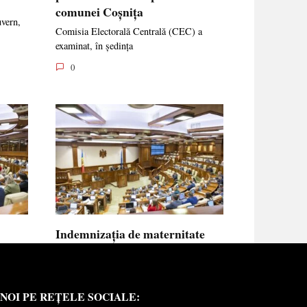
comunei Coșnița
uvern,
Comisia Electorală Centrală (CEC) a
examinat, în ședința
0
Indemnizația de maternitate
UE vor
pentru femeile necăsătorite și
neasigurate va putea fi calculată
din venitul asigurat al tatălui
NOI PE REȚELE SOCIALE:
copilului
e medici