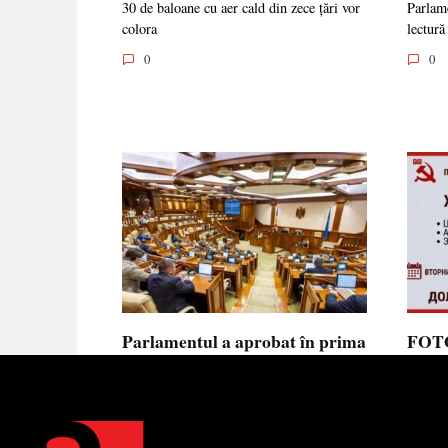
30 de baloane cu aer cald din zece țări vor
Parlame
colora
lectură
0
0
Parlamentul a aprobat în prima
FOTO
lectură noua lege privind
prote
ajutorul de stat, aliniată la
Parla
normele UE
să se
toler
Parlamentul a votat în prima