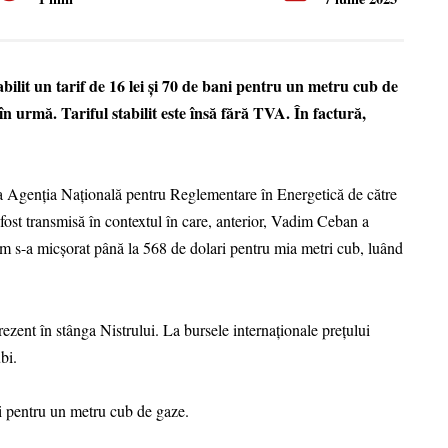
ilit un tarif de 16 lei și 70 de bani pentru un metru cub de
în urmă. Tariful stabilit este însă fără TVA. În factură,
ă la Agenția Națională pentru Reglementare în Energetică de către
ost transmisă în contextul în care, anterior, Vadim Ceban a
om s-a micșorat până la 568 de dolari pentru mia metri cub, luând
ezent în stânga Nistrului. La bursele internaționale prețului
bi.
i pentru un metru cub de gaze.