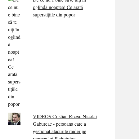
oglindă noaptea! Ce arată
superstițiile din popor
VIDEO// Cristian Rizea: Nicolai
Gabureac - persoana care a
gestionat atacurile raider pe
vremea lui Plahotniuc