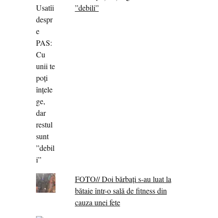
”debili”
FOTO// Doi bărbați s-au luat la
bătaie într-o sală de fitness din
cauza unei fete