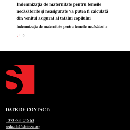
Indemnizația de maternitate pentru femeile
necăsătorite și neasigurate va putea fi calculată
din venitul asigurat al tatălui copilului
Indemnizația de maternitate pentru femeile necăsătorite
0
DATE DE CONTACT:
+373 605 246 63
redactia@sinteza.org