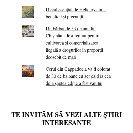
Uleiul esențial de Helichrysum -
beneficii și precauții
Un bărbat de 53 de ani din
Chișinău a fost reținut pentru
cultivarea și comercializarea
ilegală a drogurilor în proporții
deosebit de mari
Cerul din Cappadocia va fi colorat
de 30 de baloane cu aer cald la cea
de-a șaptea ediție a festivalului
TE INVITĂM SĂ VEZI ALTE ȘTIRI
INTERESANTE