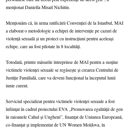
menționat Daniella Misail Nichitin.
Menționăm că, în urma ratificării Convenției de la Istanbul, MAI
a elaborat o metodologie a echipei de intervenție pe cazuri de
violență sexuală și un proiect cu instrucțiuni pentru aceleași
echipe, care au fost pilotate în 8 localități.
Totodată, printre măsurile întreprinse de MAI pentru a susține
victimele violenței sexuale se regăsește și crearea Centrului de
Justiție Familială, care va deveni funcțional la începutul lunii
iunie curent.
Serviciul specializat pentru victimele violenței sexuale a fost
înființat în cadrul proiectului EVA „Promovarea egalității de gen
în raioanele Cahul și Ungheni”, finanțat de Uniunea Europeană,
co-finanțat și implementat de UN Women Moldova, în