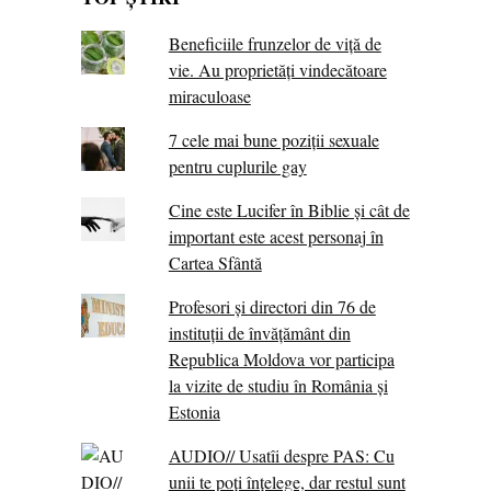
Beneficiile frunzelor de viță de
vie. Au proprietăţi vindecătoare
miraculoase
7 cele mai bune poziții sexuale
pentru cuplurile gay
Cine este Lucifer în Biblie și cât de
important este acest personaj în
Cartea Sfântă
Profesori și directori din 76 de
instituții de învățământ din
Republica Moldova vor participa
la vizite de studiu în România și
Estonia
AUDIO// Usatîi despre PAS: Cu
unii te poți înțelege, dar restul sunt