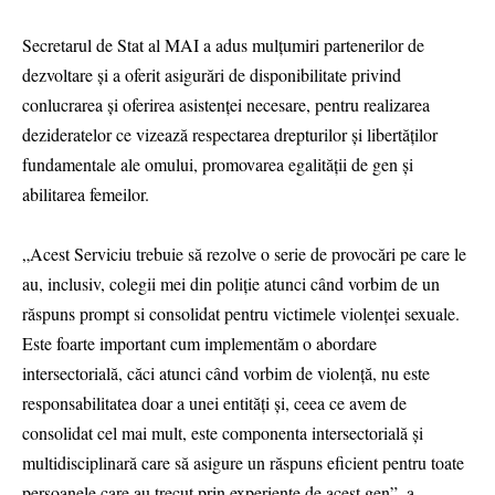
Secretarul de Stat al MAI a adus mulțumiri partenerilor de
dezvoltare și a oferit asigurări de disponibilitate privind
conlucrarea și oferirea asistenței necesare, pentru realizarea
dezideratelor ce vizează respectarea drepturilor și libertăților
fundamentale ale omului, promovarea egalității de gen și
abilitarea femeilor.
„Acest Serviciu trebuie să rezolve o serie de provocări pe care le
au, inclusiv, colegii mei din poliție atunci când vorbim de un
răspuns prompt si consolidat pentru victimele violenței sexuale.
Este foarte important cum implementăm o abordare
intersectorială, căci atunci când vorbim de violență, nu este
responsabilitatea doar a unei entități și, ceea ce avem de
consolidat cel mai mult, este componenta intersectorială și
multidisciplinară care să asigure un răspuns eficient pentru toate
persoanele care au trecut prin experiențe de acest gen”, a