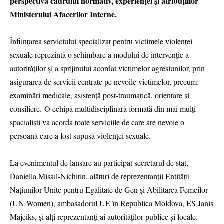
perspectiva cadrului normativ, experienței și atribuțiilor
Ministerului Afacerilor Interne.
Înființarea serviciului specializat pentru victimele violenței
sexuale reprezintă o schimbare a modului de intervenție a
autorităților și a sprijinului acordat victimelor agresiunilor, prin
asigurarea de servicii centrate pe nevoile victimelor, precum:
examinări medicale, asistență post-traumatică, orientare și
consiliere. O echipă multidisciplinară formată din mai mulți
spacialiști va acorda toate serviciile de care are nevoie o
persoană care a fost supusă violenței sexuale.
La evenimentul de lansare au participat secretarul de stat,
Daniella Misail-Nichitin, alături de reprezentanții Entității
Națiunilor Unite pentru Egalitate de Gen și Abilitarea Femeilor
(UN Women), ambasadorul UE în Republica Moldova, ES Janis
Majeiks, și alți reprezentanți ai autorităților publice și locale.