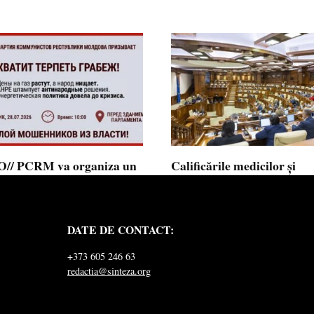
// PCRM va organiza un
Calificările medicilor și
st pe 28 iulie în fața
farmaciștilor obținute în 
mentului și invită cetățenii
putea fi recunoscute în
 alăture: ”Ajunge să
Republica Moldova
DATE DE CONTACT:
ăm jaful”
Calificările profesionale obținute d
și farmaciști
ul Comuniștilor din Republica
+373 605 246 63
a a lansat
redactia@sinteza.org
0