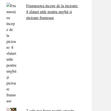
Frumusețea începe de la picioare:
8 sfaturi utile pentru unghii și
picioare frumoase
7 cele mai bune poziții sexuale