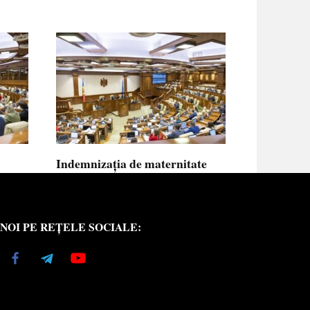
Indemnizația de maternitate
UE vor
pentru femeile necăsătorite și
neasigurate va putea fi calculată
din venitul asigurat al tatălui
NOI PE REȚELE SOCIALE:
copilului
e medici
Indemnizația de maternitate pentru femeile
necăsătorite
0