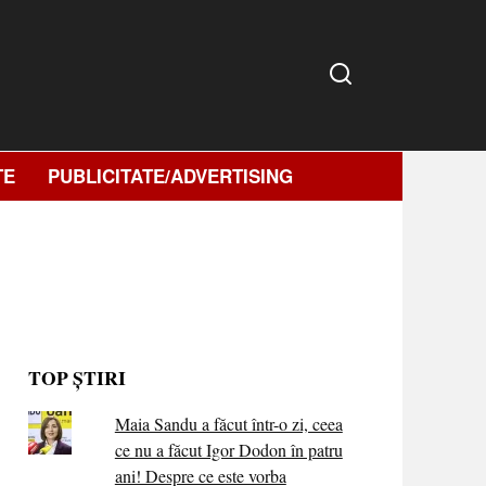
TE
PUBLICITATE/ADVERTISING
TOP ȘTIRI
Maia Sandu a făcut într-o zi, ceea
ce nu a făcut Igor Dodon în patru
ani! Despre ce este vorba