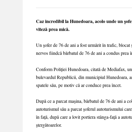
Caz incredibil la Hunedoara, acolo unde un șofer 
viteză prea mică.
Un șofer de 76 de ani a fost urmărit în trafic, blocat
nervos fiindcă bărbatul de 76 de ani a condus prea î
Conform Poliției Hunedoara, citată de Mediafax, un
bulevardul Republicii, din municipiul Hunedoara, ar 
spatele său, pe motiv că ar conduce prea încet.
După ce a parcat maşina, bărbatul de 76 de ani a cob
autoturismul său a parcat șoferul autoturismului care
în față, după care a lovit portiera stânga-față a auto
ștergătoarelor.