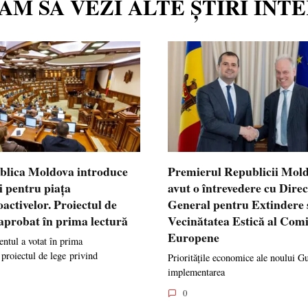
TĂM SĂ VEZI ALTE ȘTIRI INT
blica Moldova introduce
Premierul Republicii Mol
i pentru piața
avut o întrevedere cu Dire
oactivelor. Proiectul de
General pentru Extindere 
 aprobat în prima lectură
Vecinătatea Estică al Comi
Europene
ntul a votat în prima
 proiectul de lege privind
Prioritățile economice ale noului G
implementarea
0