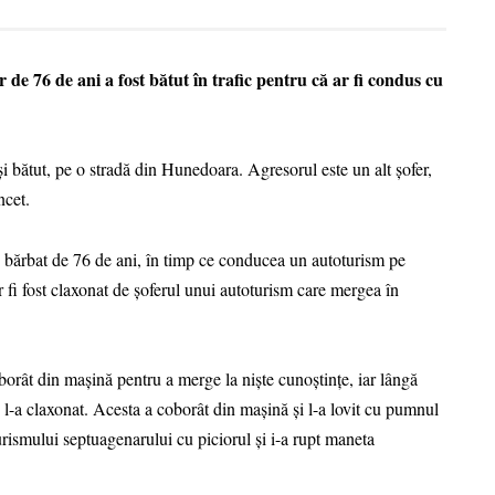
de 76 de ani a fost bătut în trafic pentru că ar fi condus cu
 și bătut, pe o stradă din Hunedoara. Agresorul este un alt șofer,
ncet.
 bărbat de 76 de ani, în timp ce conducea un autoturism pe
fi fost claxonat de șoferul unui autoturism care mergea în
orât din mașină pentru a merge la niște cunoștințe, iar lângă
 l-a claxonat. Acesta a coborât din maşină şi l-a lovit cu pumnul
turismului septuagenarului cu piciorul și i-a rupt maneta