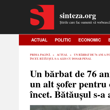
Skip
to
sinteza.org
content
Știrile care fac oamenii să vorbeasc
ACTUAL
POLITIC
ECONOMIC
PRIMA PAGINĂ
»
ACTUAL
»
UN BĂRBAT DE 76 ANI A F
ÎNCET. BĂTĂUȘUL S-A ALES CU DOSAR PENAL
Un bărbat de 76 ani 
un alt șofer pentru 
încet. Bătăușul s-a 