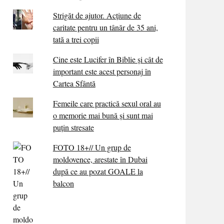
Strigăt de ajutor. Acțiune de
caritate pentru un tânăr de 35 ani,
tată a trei copii
Cine este Lucifer în Biblie și cât de
important este acest personaj în
Cartea Sfântă
Femeile care practică sexul oral au
o memorie mai bună și sunt mai
puțin stresate
FOTO 18+// Un grup de
moldovence, arestate în Dubai
după ce au pozat GOALE la
balcon