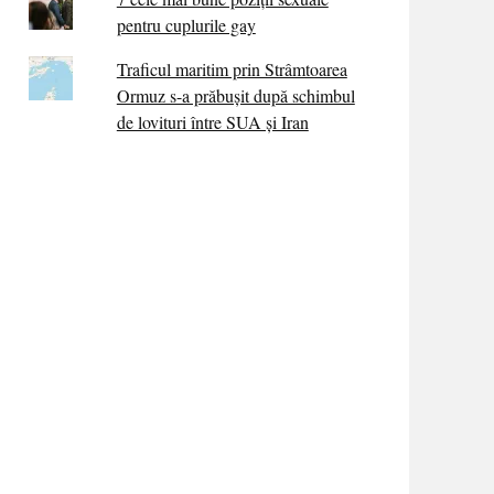
pentru cuplurile gay
Traficul maritim prin Strâmtoarea
Ormuz s-a prăbușit după schimbul
de lovituri între SUA şi Iran