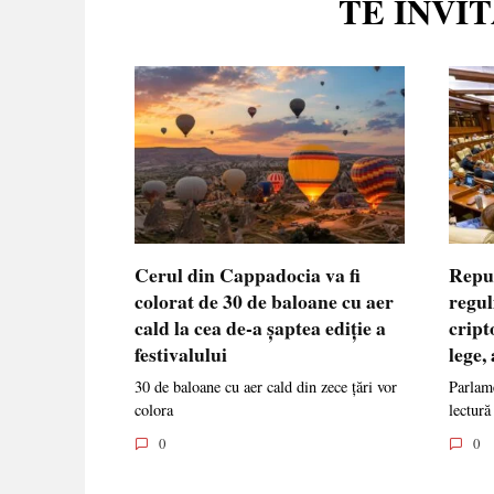
TE INVI
Cerul din Cappadocia va fi
Repu
colorat de 30 de baloane cu aer
regul
cald la cea de-a șaptea ediție a
cript
festivalului
lege,
30 de baloane cu aer cald din zece țări vor
Parlame
colora
lectură
0
0