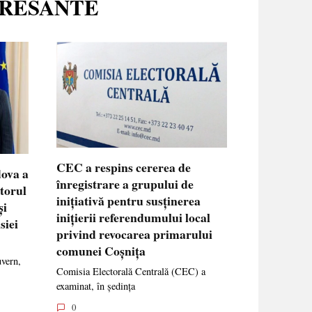
ERESANTE
CEC a respins cererea de
dova a
înregistrare a grupului de
ctorul
inițiativă pentru susținerea
și
inițierii referendumului local
siei
privind revocarea primarului
comunei Coșnița
uvern,
Comisia Electorală Centrală (CEC) a
examinat, în ședința
0