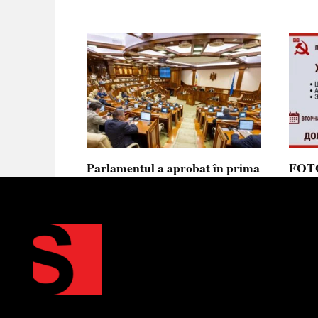
Parlamentul a aprobat în prima
FOTO
lectură noua lege privind
prote
ajutorul de stat, aliniată la
Parla
normele UE
să se
toler
Parlamentul a votat în prima
lectură proiectul de lege cu
Partid
Moldov
0
0