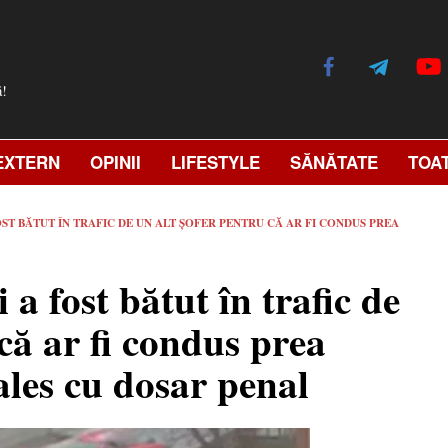
ă!
EXTERN
OPINII
LIFESTYLE
SĂNĂTATE
TOA
OST BĂTUT ÎN TRAFIC DE UN ALT ȘOFER PENTRU CĂ AR FI CONDUS PREA
a fost bătut în trafic de
că ar fi condus prea
ales cu dosar penal