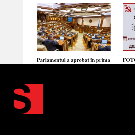
Parlamentul a aprobat în prima
FOTO
lectură noua lege privind
prote
ajutorul de stat, aliniată la
Parla
normele UE
să se
toler
Parlamentul a votat în prima
lectură proiectul de lege cu
Partid
Moldov
0
0