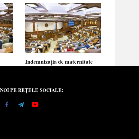
Indemnizația de maternitate
UE vor
pentru femeile necăsătorite și
neasigurate va putea fi calculată
din venitul asigurat al tatălui
NOI PE REȚELE SOCIALE:
copilului
e medici
Indemnizația de maternitate pentru femeile
necăsătorite
0