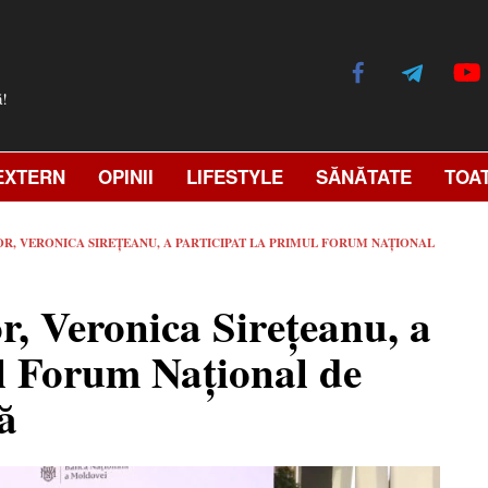
ă!
EXTERN
OPINII
LIFESTYLE
SĂNĂTATE
TOA
R, VERONICA SIREȚEANU, A PARTICIPAT LA PRIMUL FORUM NAȚIONAL
r, Veronica Sirețeanu, a
ul Forum Național de
ră