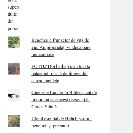
Beneficiile frunzelor de viță de
vie. Au proprietăţi vindecătoare
miraculoase
FOTO// Doi bărbați s-au luat la
bătaie într-o sală de fitness din
cauza unei fete
Cine este Lucifer în Biblie și cât de
important este acest personaj în
Cartea Sfântă
Uleiul esențial de Helichrysum -
beneficii și precauții