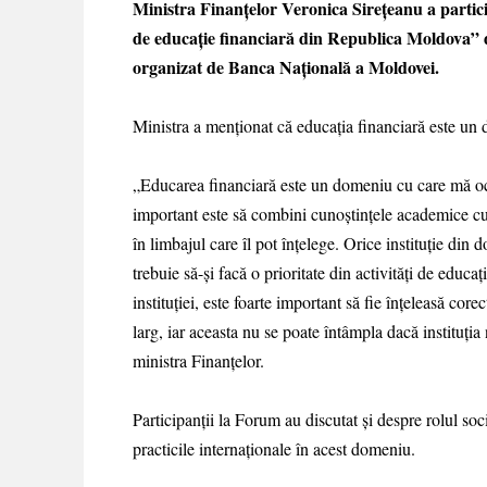
Ministra Finanțelor Veronica Sirețeanu a particip
de educație financiară din Republica Moldova” 
organizat de Banca Națională a Moldovei.
Ministra a menționat că educația financiară este un 
„Educarea financiară este un domeniu cu care mă ocup
important este să combini cunoștințele academice cu ce
în limbajul care îl pot înțelege. Orice instituție di
trebuie să-și facă o prioritate din activități de educa
instituției, este foarte important să fie înțeleasă cor
larg, iar aceasta nu se poate întâmpla dacă instituți
ministra Finanțelor.
Participanții la Forum au discutat și despre rolul soc
practicile internaționale în acest domeniu.