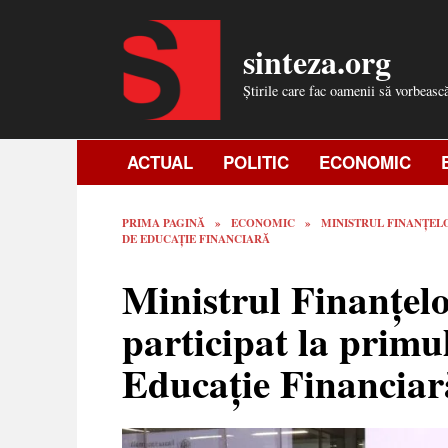
Skip
to
sinteza.org
content
Știrile care fac oamenii să vorbeasc
ACTUAL
POLITIC
ECONOMIC
PRIMA PAGINĂ
»
ECONOMIC
»
MINISTRUL FINANȚELO
DE EDUCAȚIE FINANCIARĂ
Ministrul Finanțelo
participat la prim
Educație Financia