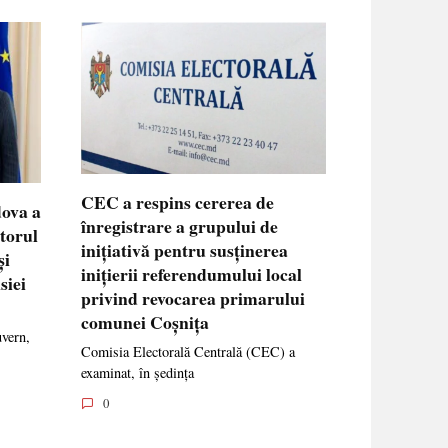
CEC a respins cererea de
dova a
înregistrare a grupului de
ctorul
inițiativă pentru susținerea
și
inițierii referendumului local
siei
privind revocarea primarului
comunei Coșnița
uvern,
Comisia Electorală Centrală (CEC) a
examinat, în ședința
0