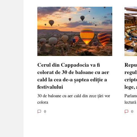
Cerul din Cappadocia va fi
Repu
colorat de 30 de baloane cu aer
regul
cald la cea de-a șaptea ediție a
cript
festivalului
lege,
30 de baloane cu aer cald din zece țări vor
Parlame
colora
lectură
0
0