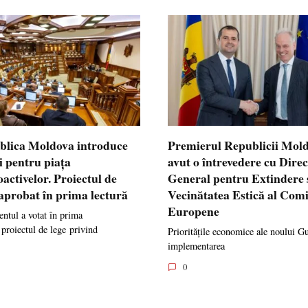
blica Moldova introduce
Premierul Republicii Mol
i pentru piața
avut o întrevedere cu Dire
oactivelor. Proiectul de
General pentru Extindere 
 aprobat în prima lectură
Vecinătatea Estică al Comi
Europene
ntul a votat în prima
 proiectul de lege privind
Prioritățile economice ale noului G
implementarea
0