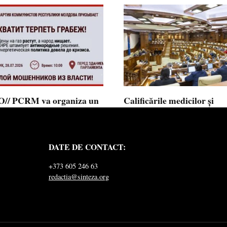
// PCRM va organiza un
Calificările medicilor și
st pe 28 iulie în fața
farmaciștilor obținute în 
mentului și invită cetățenii
putea fi recunoscute în
 alăture: ”Ajunge să
Republica Moldova
DATE DE CONTACT:
ăm jaful”
Calificările profesionale obținute d
și farmaciști
ul Comuniștilor din Republica
+373 605 246 63
a a lansat
redactia@sinteza.org
0