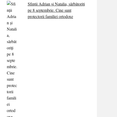
Sfinții Adrian și Natalia, sărbătoriți
pe 8 septembrie. Cine sunt
protectorii familiei ortodoxe