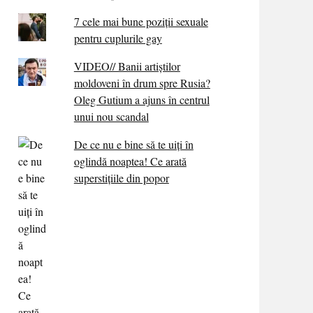
7 cele mai bune poziții sexuale
pentru cuplurile gay
VIDEO// Banii artiștilor
moldoveni în drum spre Rusia?
Oleg Gutium a ajuns în centrul
unui nou scandal
De ce nu e bine să te uiți în
oglindă noaptea! Ce arată
superstițiile din popor