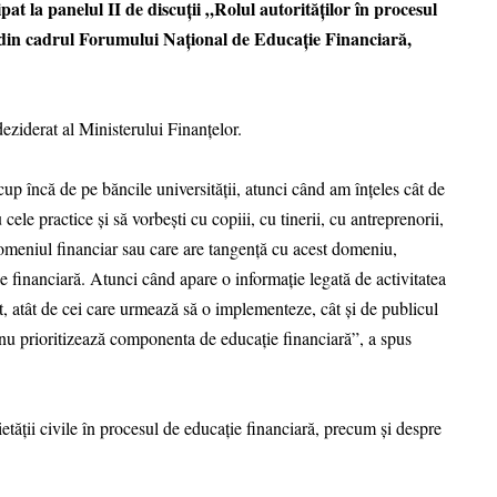
at la panelul II de discuții „Rolul autorităților în procesul
din cadrul Forumului Național de Educație Financiară,
deziderat al Ministerului Finanțelor.
 încă de pe băncile universității, atunci când am înțeles cât de
le practice și să vorbești cu copiii, cu tinerii, cu antreprenorii,
n domeniul financiar sau care are tangență cu acest domeniu,
ție financiară. Atunci când apare o informație legată de activitatea
ect, atât de cei care urmează să o implementeze, cât și de publicul
a nu prioritizează componenta de educație financiară”, a spus
ietății civile în procesul de educație financiară, precum și despre