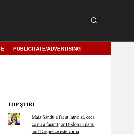
TE
PUBLICITATE/ADVERTISING
TOP ȘTIRI
Maia Sandu a făcut într-o zi, ceea
ce nu a făcut Igor Dodon în patru
ani! Despre ce este vorba