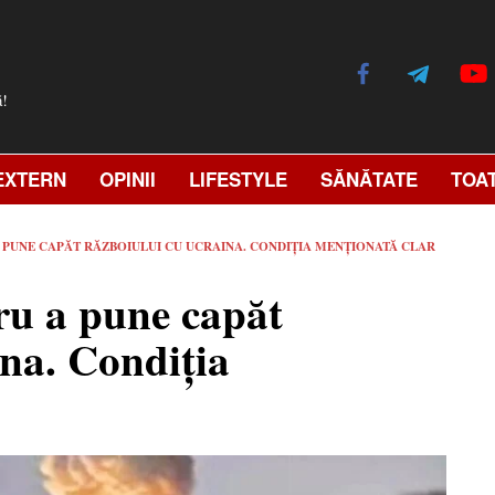
ă!
EXTERN
OPINII
LIFESTYLE
SĂNĂTATE
TOA
A PUNE CAPĂT RĂZBOIULUI CU UCRAINA. CONDIȚIA MENȚIONATĂ CLAR
ru a pune capăt
ina. Condiția