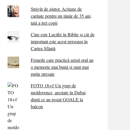
Strigăt de ajutor. Acțiune de
caritate pentru un tânăr de 35 ani,
tată a trei copii
Cine este Lucifer în Biblie și cât de
important este acest personaj în
Cartea Sfântă
Femeile care practică sexul oral au
o memorie mai bună și sunt mai
puțin stresate
FOTO 18+// Un grup de
moldovence, arestate în Dubai
după ce au pozat GOALE la
balcon