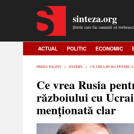
Skip
to
sinteza.org
content
Știrile care fac oamenii să vorbeasc
ACTUAL
POLITIC
ECONOMIC
PRIMA PAGINĂ
»
EXTERN
»
CE VREA RUSIA PENTRU 
Ce vrea Rusia pent
războiului cu Ucra
menționată clar