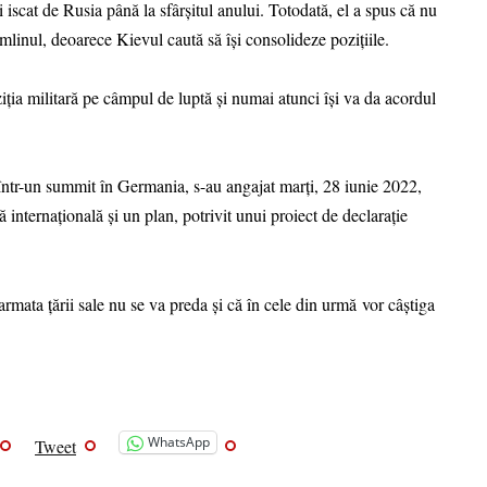
 iscat de Rusia până la sfârșitul anului. Totodată, el a spus că nu
mlinul, deoarece Kievul caută să își consolideze pozițiile.
ziția militară pe câmpul de luptă și numai atunci își va da acordul
într-un summit în Germania, s-au angajat marţi, 28 iunie 2022,
ă internaţională şi un plan, potrivit unui proiect de declaraţie
armata țării sale nu se va preda și că în cele din urmă vor câștiga
WhatsApp
Tweet