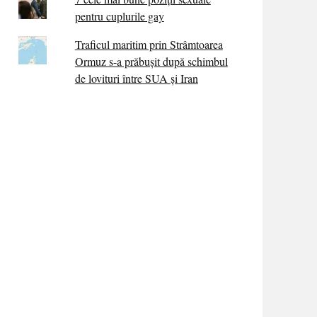
pentru cuplurile gay
Traficul maritim prin Strâmtoarea
Ormuz s-a prăbușit după schimbul
de lovituri între SUA şi Iran