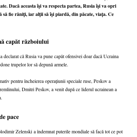
ate. Dacă aceasta își va respecta partea, Rusia își va opri
să fie răniți, iar alții să își piardă, din păcate, viața. Ce
nă capăt războiului
 a declarat că Rusia va pune capăt ofensivei doar dacă Ucraina
rdone trupelor lor să depună armele.
ativ pentru încheierea operațiunii speciale ruse, Peskov a
remlinului, Dmitri Peskov, a venit după ce liderul ucrainean a
n.
 de pace
Volodimir Zelenski a îndemnat puterile mondiale să facă tot ce pot