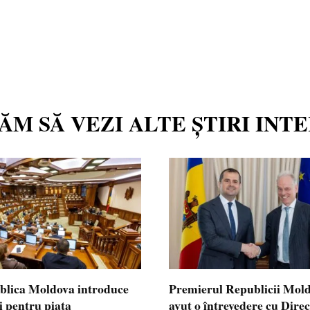
TĂM SĂ VEZI ALTE ȘTIRI INT
blica Moldova introduce
Premierul Republicii Mol
i pentru piața
avut o întrevedere cu Dire