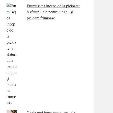
Frumusețea începe de la picioare:
8 sfaturi utile pentru unghii și
picioare frumoase
7 cele mai bune poziții sexuale