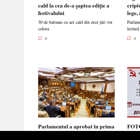
cald la cea de-a șaptea ediție a
cript
festivalului
lege,
30 de baloane cu aer cald din zece țări vor
Parlame
colora
lectură
0
0
Parlamentul a aprobat în prima
FOTO
lectură noua lege privind
prote