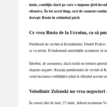
iunie, condiția clară pe care o impune țării invad
ofensiva. În tot acest timp, zeci de oameni contină 
dorește Rusia în schimbul păcii.
Ce vrea Rusia de la Ucraina, ca să pu
Purtătorul de cuvânt al Kremlinului, Dmitri Peskov,
se va preda. El îndeamnă autoritățile ucrainene să o
Întrebat, de asemenea, dacă există un termen aproxim
răspuns negativ. Reacția purtătorului de cuvânt al K
cerut încetarea ostilităţilor până la sfârşitul acestui a
Volodimir Zelenski nu vrea negocieri
În cursul zilei de luni, 27 iunie, liderul ucrainean 