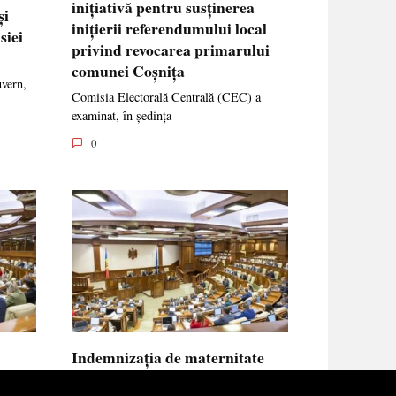
inițiativă pentru susținerea
și
inițierii referendumului local
siei
privind revocarea primarului
comunei Coșnița
uvern,
Comisia Electorală Centrală (CEC) a
examinat, în ședința
0
Indemnizația de maternitate
UE vor
pentru femeile necăsătorite și