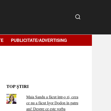
TE
PUBLICITATE/ADVERTISING
TOP ȘTIRI
Maia Sandu a făcut într-o zi, ceea
ce nu a făcut Igor Dodon în patru
ani! Despre ce este vorba