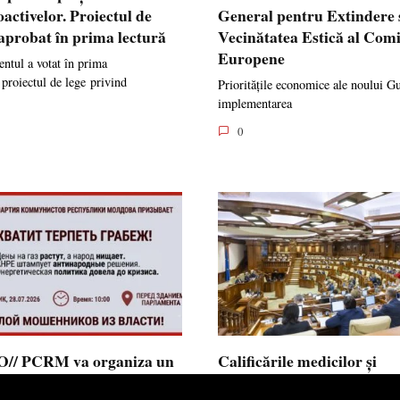
oactivelor. Proiectul de
General pentru Extindere 
 aprobat în prima lectură
Vecinătatea Estică al Comi
Europene
ntul a votat în prima
 proiectul de lege privind
Prioritățile economice ale noului G
implementarea
0
// PCRM va organiza un
Calificările medicilor și
st pe 28 iulie în fața
farmaciștilor obținute în 