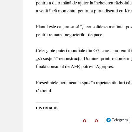
pentru a da o mână de ajutor la încheierea războiului
a venit încă momentul pentru a purta discuții cu Kre
Planul este ca țara sa să își consolideze mai întâi po
pentru reluarea negocierilor de pace.
Cele şapte puteri mondiale din G7, care s-au reunit 
„să susţină” reconstrucţia Ucrainei printr-o conferinţ
finală consultat de AFP, potrivit Agerpres.
Președintele ucrainean a spus în repetate rânduri că 
războiul.
DISTRIBUIE:
Telegram