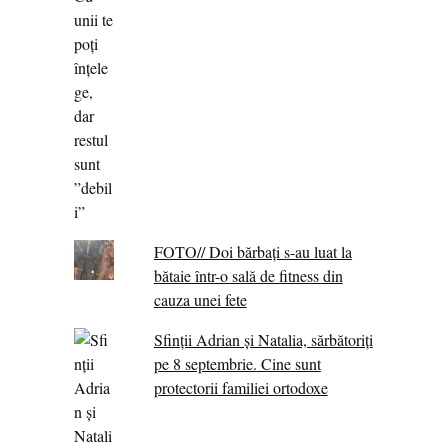
FOTO// Doi bărbați s-au luat la
bătaie într-o sală de fitness din
cauza unei fete
Sfinții Adrian și Natalia, sărbătoriți
pe 8 septembrie. Cine sunt
protectorii familiei ortodoxe