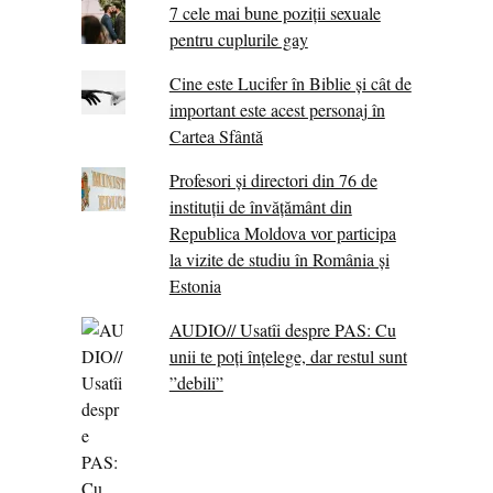
7 cele mai bune poziții sexuale
pentru cuplurile gay
Cine este Lucifer în Biblie și cât de
important este acest personaj în
Cartea Sfântă
Profesori și directori din 76 de
instituții de învățământ din
Republica Moldova vor participa
la vizite de studiu în România și
Estonia
AUDIO// Usatîi despre PAS: Cu
unii te poți înțelege, dar restul sunt
”debili”