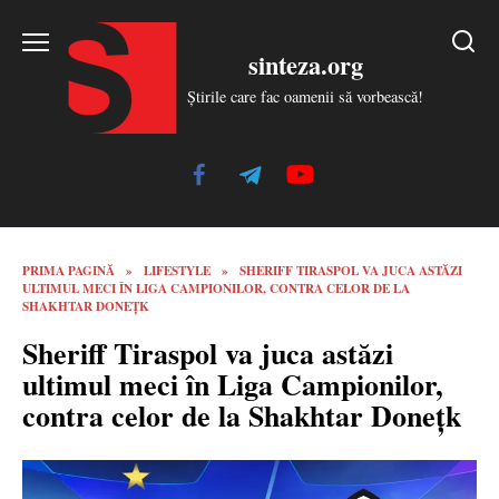
Skip
to
sinteza.org
content
Știrile care fac oamenii să vorbească!
PRIMA PAGINĂ
»
LIFESTYLE
»
SHERIFF TIRASPOL VA JUCA ASTĂZI
ULTIMUL MECI ÎN LIGA CAMPIONILOR, CONTRA CELOR DE LA
SHAKHTAR DONEȚK
Sheriff Tiraspol va juca astăzi
ultimul meci în Liga Campionilor,
contra celor de la Shakhtar Donețk