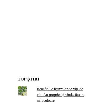
TOP ȘTIRI
Beneficiile frunzelor de viță de
vie. Au proprietăţi vindecătoare
miraculoase