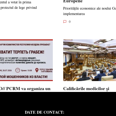
Europene
ntul a votat în prima
 proiectul de lege privind
Prioritățile economice ale noului G
implementarea
0
// PCRM va organiza un
Calificările medicilor și
st pe 28 iulie în fața
farmaciștilor obținute în 
mentului și invită cetățenii
putea fi recunoscute în
 alăture: ”Ajunge să
Republica Moldova
DATE DE CONTACT:
ăm jaful”
Calificările profesionale obținute d