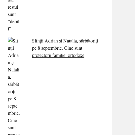
Sfinții Adrian și Natalia, sărbătoriți
pe 8 septembrie. Cine sunt
protectorii familiei ortodoxe