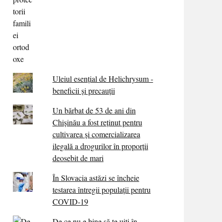
Uleiul esențial de Helichrysum -
beneficii și precauții
Un bărbat de 53 de ani din
Chișinău a fost reținut pentru
cultivarea și comercializarea
ilegală a drogurilor în proporții
deosebit de mari
În Slovacia astăzi se încheie
testarea întregii populații pentru
COVID-19
De ce nu e bine să te uiți în