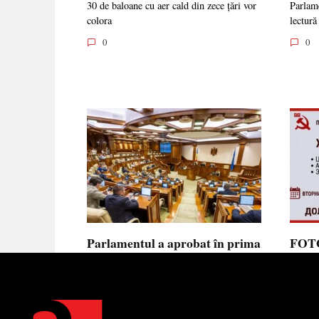
30 de baloane cu aer cald din zece țări vor
Parlame
colora
lectură
0
0
Parlamentul a aprobat în prima
FOTO
lectură noua lege privind
prote
ajutorul de stat, aliniată la
Parla
normele UE
să se
toler
Parlamentul a votat în prima