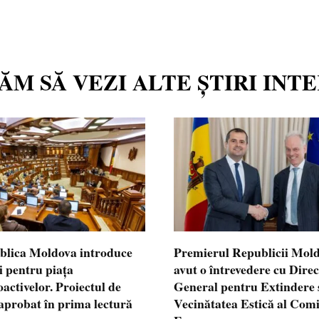
TĂM SĂ VEZI ALTE ȘTIRI INT
blica Moldova introduce
Premierul Republicii Mol
i pentru piața
avut o întrevedere cu Dire
oactivelor. Proiectul de
General pentru Extindere 
 aprobat în prima lectură
Vecinătatea Estică al Comi