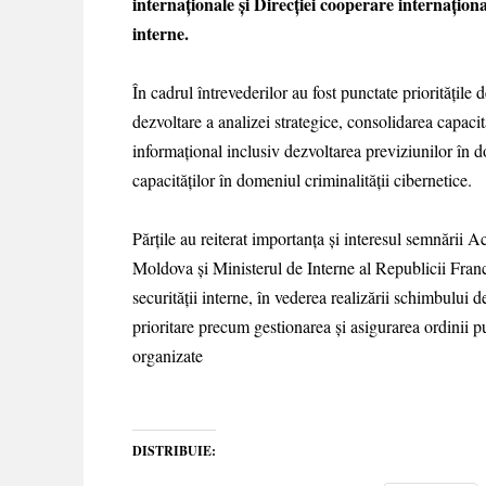
internaționale și Direcției cooperare internațion
interne.
În cadrul întrevederilor au fost punctate prioritățile
dezvoltare a analizei strategice, consolidarea capaci
informațional inclusiv dezvoltarea previziunilor în d
capacităților în domeniul criminalității cibernetice.
Părțile au reiterat importanța și interesul semnării A
Moldova și Ministerul de Interne al Republicii Franc
securității interne, în vederea realizării schimbului de
prioritare precum gestionarea şi asigurarea ordinii pu
organizate
DISTRIBUIE: