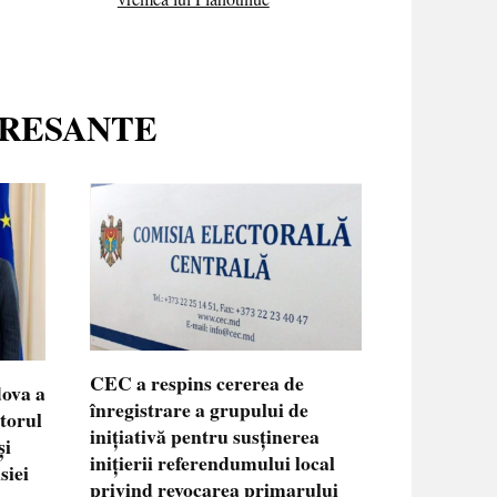
ERESANTE
CEC a respins cererea de
dova a
înregistrare a grupului de
ctorul
inițiativă pentru susținerea
și
inițierii referendumului local
siei
privind revocarea primarului