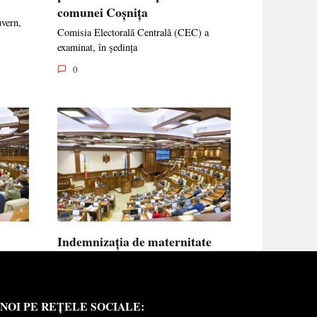
comunei Coșnița
uvern,
Comisia Electorală Centrală (CEC) a
examinat, în ședința
0
Indemnizația de maternitate
UE vor
pentru femeile necăsătorite și
neasigurate va putea fi calculată
din venitul asigurat al tatălui
NOI PE REȚELE SOCIALE:
copilului
e medici