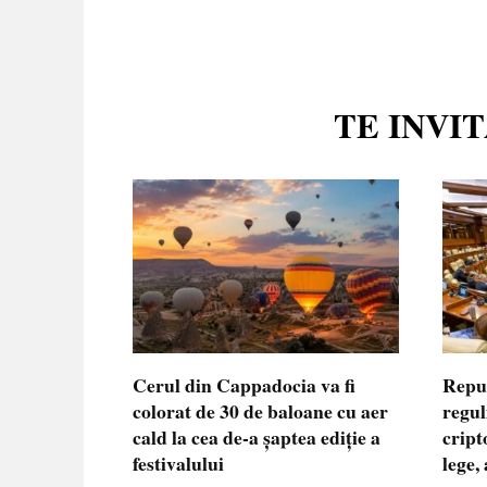
TE INVI
Cerul din Cappadocia va fi
Repu
colorat de 30 de baloane cu aer
regul
cald la cea de-a șaptea ediție a
cript
festivalului
lege,