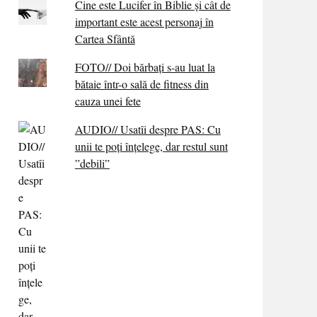
Cine este Lucifer în Biblie și cât de
important este acest personaj în
Cartea Sfântă
FOTO// Doi bărbați s-au luat la
bătaie într-o sală de fitness din
cauza unei fete
AUDIO// Usatîi despre PAS: Cu
unii te poți înțelege, dar restul sunt
”debili”