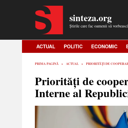
Skip
to
sinteza.org
content
Știrile care fac oamenii să vorbeasc
ACTUAL
POLITIC
ECONOMIC
PRIMA PAGINĂ
»
ACTUAL
»
PRIORITĂȚI DE COOPERAR
Priorități de coope
Interne al Republic