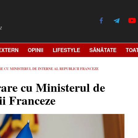
ă!
EXTERN
OPINII
LIFESTYLE
SĂNĂTATE
TOA
E CU MINISTERUL DE INTERNE AL REPUBLICII FRANCEZE
rare cu Ministerul de
ii Franceze