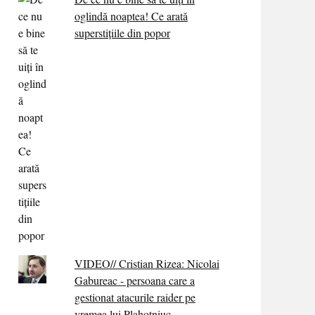
oglindă noaptea! Ce arată
superstițiile din popor
VIDEO// Cristian Rizea: Nicolai
Gabureac - persoana care a
gestionat atacurile raider pe
vremea lui Plahotniuc