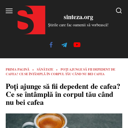
Skip
to
sinteza.org
content
Știrile care fac oamenii să vorbească!
PRIMA PAGINĂ
»
SĂNĂTATE
»
POȚI AJUNGE SĂ FII DEPEDENT DE
CAFEA? CE SE ÎNTÂMPLĂ ÎN CORPUL TĂU CÂND NU BEI CAFEA
Poți ajunge să fii depedent de cafea?
Ce se întâmplă în corpul tău când
nu bei cafea