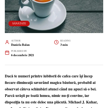
SĂNĂTATE
AUTHOR
READING
Daniela Balan
3 min
PUBLISHED BY
6 decembrie 2021
Dacă te numeri printre iubitorii de cafea care îşi încep
fiecare dimineaţă savurând magica băutură, probabil ai
observat câteva schimbări atunci când nu apuci să o bei.
Parcă urăşti pe toată lumea, nimic nu-ţi convine, iar
dispoziţia ta nu este deloc una plăcută. Michael J. Kuhar,