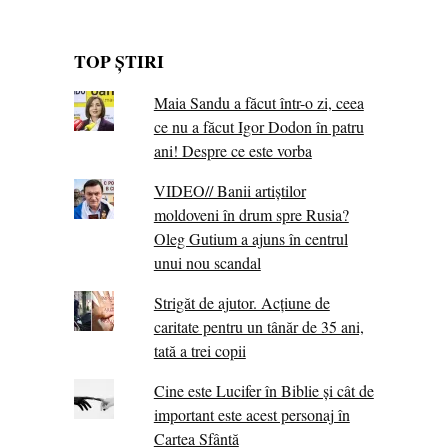
TOP ȘTIRI
Maia Sandu a făcut într-o zi, ceea
ce nu a făcut Igor Dodon în patru
ani! Despre ce este vorba
VIDEO// Banii artiștilor
moldoveni în drum spre Rusia?
Oleg Gutium a ajuns în centrul
unui nou scandal
Strigăt de ajutor. Acțiune de
caritate pentru un tânăr de 35 ani,
tată a trei copii
Cine este Lucifer în Biblie și cât de
important este acest personaj în
Cartea Sfântă