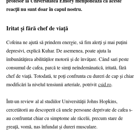
profesor la Universitatea Emory menţionează că aceste
reacţii nu sunt doar în capul nostru.
Iritat și fără chef de viață
Cofeina ne ajută să prindem energie, să fim alerţi şi mai puţini
depresivi, explică Kuhar. De asemenea, poate ajuta la
îmbunătăţirea abilităţilor motorii şi de învăţare. Când sari peste
consumul de cafea, parcă te simţi neîndemânatică, iritată, fără
chef de viaţă. Totodată, te poţi confrunta cu dureri de cap şi chiar
modificări la nivelul tensiunii arteriale, potrivit
csid.ro
.
Într-un review al al studiilor Universităţii Johns Hopkins,
cercetătorii au descoperit că unele persoane deprivate de cafea s-
au confruntat chiar cu simptome ale răcelii, precum stare de
greaţă, vomă, nas înfundat şi dureri musculare.