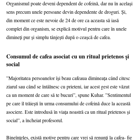
Organismul poate deveni dependent de cofeină, dar nu în acelaşi
sens precum unele persoane devin dependente de droguri. Şi,
din moment ce este nevoie de 24 de ore ca aceasta să iasă
complet din organism, se explică motivul pentru care în unele
dimineţi pur şi simplu tânjeşti după o ceaşcă de cafea.
Consumul de cafea asociat cu un ritual prietenos și
social
”Majoritatea persoanelor îşi beau cafeaua dimineaţa când citesc
ziarul sau când se întâlnesc cu prieteni, iar acest gest este văzut
ca un moment de care să te bucuri”, spune Kuhar. ”Sentimentul
pe care îl trăieşti în urma consumului de cofeină duce la această
asociere. Este introdusă în viaţa noastră ca un ritual prietenos şi
social”, a încheiat profesorul.
Bineînţeles, există motive pentru care vrei să renunţi la cafea- fie