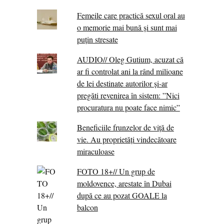
Femeile care practică sexul oral au
o memorie mai bună și sunt mai
puțin stresate
AUDIO// Oleg Gutium, acuzat că
ar fi controlat ani la rând milioane
de lei destinate autorilor și-ar
pregăti revenirea în sistem: ”Nici
procuratura nu poate face nimic”
Beneficiile frunzelor de viță de
vie. Au proprietăţi vindecătoare
miraculoase
FOTO 18+// Un grup de
moldovence, arestate în Dubai
după ce au pozat GOALE la
balcon