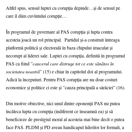
Altfel spus, sensul luptei cu corupția depinde…și de sensul pe
care îl dăm cuvîntului corupție…
În programul de guvernare al PAS corupția și lupta contra
acesteia joacă un rol principal. Partidul și-a construit întreaga
platformă politică și electorală în baza chipului imaculat și
necorupt al liderei sale. Luptei cu corupția, definită în programul
PAS ca fiind ”
cancerul care distruge tot ce este sănătos în
societatea noastră
” (15) e chiar în capitolul doi al programului.
Adică la începuturi. Pentru PAS corupția are nu doar costuri
economice și politice ci este și ”cauza principală a sărăciei” (16).
Din motive obiective, nici unul dintre oponenții PAS nu putea
încăleca lupta cu corupția (indiferent ce înseamnă ea) și să
beneficieze de prestigiul moral al acesteia mai bine decît o putea
face PAS. PLDM și PD aveau handicapul liderilor lor formali, a