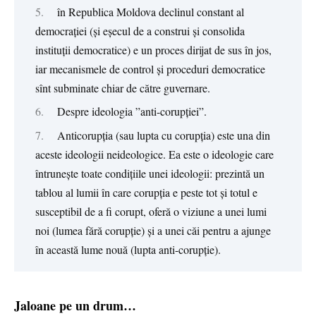
în Republica Moldova declinul constant al
democrației (și eșecul de a construi și consolida
instituții democratice) e un proces dirijat de sus în jos,
iar mecanismele de control și proceduri democratice
sînt subminate chiar de către guvernare.
Despre ideologia ”anti-corupției”.
Anticorupția (sau lupta cu corupția) este una din
aceste ideologii neideologice. Ea este o ideologie care
întrunește toate condițiile unei ideologii: prezintă un
tablou al lumii în care corupția e peste tot și totul e
susceptibil de a fi corupt, oferă o viziune a unei lumi
noi (lumea fără corupție) și a unei căi pentru a ajunge
în această lume nouă (lupta anti-corupție).
Jaloane pe un drum…