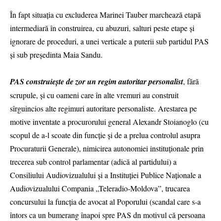
În fapt situația cu excluderea Marinei Tauber marchează etapă
intermediară în construirea, cu abuzuri, salturi peste etape și
ignorare de proceduri, a unei verticale a puterii sub partidul PAS
și sub președinta Maia Sandu.
PAS construiește de zor un regim autoritar personalist
, fără
scrupule, și cu oameni care în alte vremuri au construit
sîrguincios alte regimuri autoritare personaliste. Arestarea pe
motive inventate a procurorului general Alexandr Stoianoglo (cu
scopul de a-l scoate din funcție și de a prelua controlul asupra
Procuraturii Generale), nimicirea autonomiei instituționale prin
trecerea sub control parlamentar (adică al partidului) a
Consiliului Audiovizualului și a Instituţiei Publice Naţionale a
Audiovizualului Compania „Teleradio-Moldova”, trucarea
concursului la funcția de avocat al Poporului (scandal care s-a
întors ca un bumerang înapoi spre PAS dn motivul că persoana