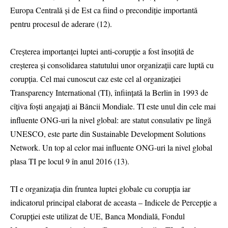
Europa Centrală și de Est ca fiind o precondiție importantă
pentru procesul de aderare (12).
Creșterea importanței luptei anti-corupție a fost însoțită de
creșterea și consolidarea statutului unor organizații care luptă cu
corupția. Cel mai cunoscut caz este cel al organizației
Transparency International (TI), înființată la Berlin în 1993 de
cîțiva foști angajați ai Băncii Mondiale. TI este unul din cele mai
influente ONG-uri la nivel global: are statut consulativ pe lîngă
UNESCO, este parte din Sustainable Development Solutions
Network. Un top al celor mai influente ONG-uri la nivel global
plasa TI pe locul 9 în anul 2016 (13).
TI e organizația din fruntea luptei globale cu corupția iar
indicatorul principal elaborat de aceasta – Indicele de Percepție a
Corupției este utilizat de UE, Banca Mondială, Fondul