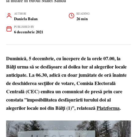
AUTHOR
READING
Daniela Balan
26 min
PUBLISHED BY
6 decembrie 2021
Duminică, 5 decembrie, cu începere de la orele 07.00, la
Bălți urma să se desfășoare al doilea tur al alegerilor locale
anticipate. La 06.30, adică cu doar jumătate de oră înainte
de deschiderea secțiilor de votare, Comisia Electorală
Centrală (CEC) emitea un comunicat de presă prin care
constata ”imposibilitatea desfășurării turului doi al
alegerilor locale noi din Bălți (1)”, relatează
Platzforma
.