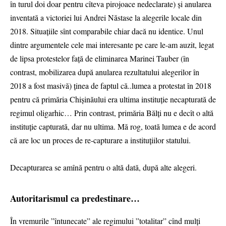
în turul doi doar pentru cîteva pirojoace nedeclarate) și anularea
inventată a victoriei lui Andrei Năstase la alegerile locale din
2018. Situațiile sînt comparabile chiar dacă nu identice. Unul
dintre argumentele cele mai interesante pe care le-am auzit, legat
de lipsa protestelor față de eliminarea Marinei Tauber (în
contrast, mobilizarea după anularea rezultatului alegerilor în
2018 a fost masivă) ținea de faptul că..lumea a protestat în 2018
pentru că primăria Chișinăului era ultima instituție necapturată de
regimul oligarhic… Prin contrast, primăria Bălți nu e decît o altă
instituție capturată, dar nu ultima. Mă rog, toată lumea e de acord
că are loc un proces de re-capturare a instituțiilor statului.
Decapturarea se amînă pentru o altă dată, după alte alegeri.
Autoritarismul ca predestinare…
În vremurile ”întunecate” ale regimului ”totalitar” cînd mulți