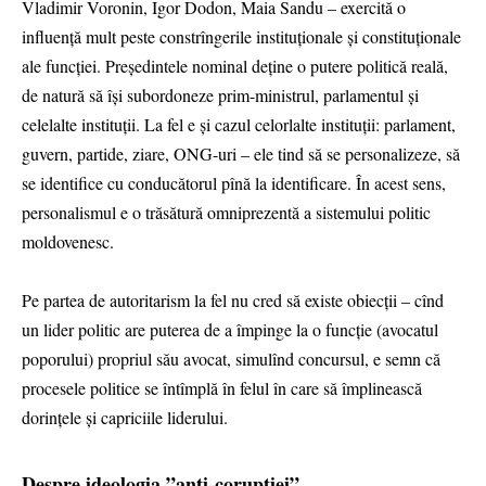
Vladimir Voronin, Igor Dodon, Maia Sandu – exercită o
influență mult peste constrîngerile instituționale și constituționale
ale funcției. Președintele nominal deține o putere politică reală,
de natură să își subordoneze prim-ministrul, parlamentul și
celelalte instituții. La fel e și cazul celorlalte instituții: parlament,
guvern, partide, ziare, ONG-uri – ele tind să se personalizeze, să
se identifice cu conducătorul pînă la identificare. În acest sens,
personalismul e o trăsătură omniprezentă a sistemului politic
moldovenesc.
Pe partea de autoritarism la fel nu cred să existe obiecții – cînd
un lider politic are puterea de a împinge la o funcție (avocatul
poporului) propriul său avocat, simulînd concursul, e semn că
procesele politice se întîmplă în felul în care să împlinească
dorințele și capriciile liderului.
Despre ideologia ”anti-corupției”.