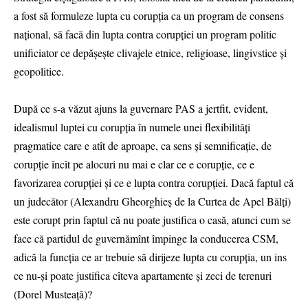
a fost să formuleze lupta cu corupția ca un program de consens
național, să facă din lupta contra corupției un program politic
unificiator ce depășește clivajele etnice, religioase, lingivstice și
geopolitice.
După ce s-a văzut ajuns la guvernare PAS a jertfit, evident,
idealismul luptei cu corupția în numele unei flexibilități
pragmatice care e atît de aproape, ca sens și semnificație, de
corupție încît pe alocuri nu mai e clar ce e corupție, ce e
favorizarea corupției și ce e lupta contra corupției. Dacă faptul că
un judecător (Alexandru Gheorghieș de la Curtea de Apel Bălți)
este corupt prin faptul că nu poate justifica o casă, atunci cum se
face că partidul de guvernămînt împinge la conducerea CSM,
adică la funcția ce ar trebuie să dirijeze lupta cu corupția, un ins
ce nu-și poate justifica cîteva apartamente și zeci de terenuri
(Dorel Musteață)?