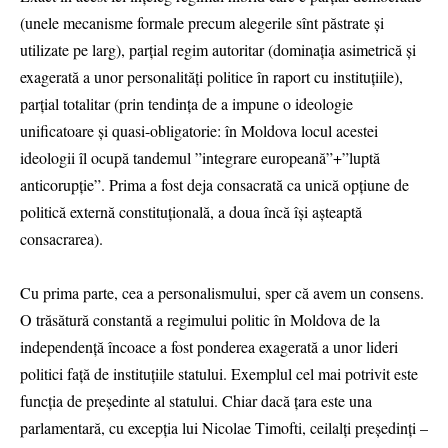
(unele mecanisme formale precum alegerile sînt păstrate și
utilizate pe larg), parțial regim autoritar (dominația asimetrică și
exagerată a unor personalități politice în raport cu instituțiile),
parțial totalitar (prin tendința de a impune o ideologie
unificatoare și quasi-obligatorie: în Moldova locul acestei
ideologii îl ocupă tandemul ”integrare europeană”+”luptă
anticorupție”. Prima a fost deja consacrată ca unică opțiune de
politică externă constituțională, a doua încă își așteaptă
consacrarea).
Cu prima parte, cea a personalismului, sper că avem un consens.
O trăsătură constantă a regimului politic în Moldova de la
independență încoace a fost ponderea exagerată a unor lideri
politici față de instituțiile statului. Exemplul cel mai potrivit este
funcția de președinte al statului. Chiar dacă țara este una
parlamentară, cu excepția lui Nicolae Timofti, ceilalți președinți –