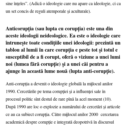
sine înțeles”. (Adică o ideologie care nu apare ca ideologie, ci ca
un set concis de reguli atemporale și aculturale).
Anticorupția (sau lupta cu corupția) este una din
aceste ideologii neideologice. Ea este o ideologie care
întrunește toate condițiile unei ideologii: prezintă un
tablou al lumii în care corupția e peste tot și totul e
susceptibil de a fi corupt, oferă o viziune a unei lumi
noi (lumea fără corupție) și a unei căi pentru a
ajunge în această lume nouă (lupta anti-corupție).
Anti-corupția a devenit o ideologie globală la mijlocul anilor
1990. Cercetările pe tema corupției și a influenței sale în
procesul politic sînt destul de rare pînă la acel moment (10).
După 1990 are loc o explozie a numărului de cercetări și articole
ce au ca subiect corupția. Către mijlocul anilor 2000 cercetarea
academică despre corupție e integrată deopotrivă în discursul