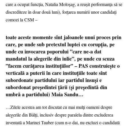
care a ocupat funcția, Natalia Moloșag, a reușit performanța să se
discrediteze în doar două luni), forțarea numirii unor candidați
comozi la CSM –
toate aceste momente sînt jaloanele unui proces prin
care, pe unde sub pretextul luptei cu corupția, pe
unde cu invocarea poporului ”care ne-a dat
mandatul la alegerile din iulie”, pe unde cu scuza
”facem curățarea instituțiilor” – PAS construiește o
verticală a puterii în care instituțiile toate sînt
subordonate partidului iar partidul însuși e
subordonat președintei țării (și președintă din
umbră a partidului) Maia Sandu…
…Zilele acestea am tot discutat cu mai mulți oameni despre
alegerile din Bălți, inclusiv despre paralela dintre excluderea
inventată a Marinei Tauber (cum n-o dai, nu excluzi o candidată