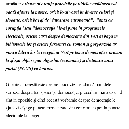
următor:
oricum ai aranja practicile partidelor moldovenești
odată ajunse la putere, oricît le-ai vopsi în diverse culori și
slogane, oricît bagaj de ”integrare europeană”, ”lupta cu
corupția” sau ”democrație” le-ai pune în programele
electorale, oricîte cărți despre democrația din Vest ai băga în
bibliotecile lor și oricîte furșeturi cu somon și gorgonzola ar
mînca liderii lor la recepții în Vest pe tema democrației, oricum
la sfîrșit obții regim oligarhic (economic) și dictatura unui
partid (PCUS) ca bonus.
..
O parte a poveștii este despre ipocrizie – e clar că partidele
vorbesc despre transparență, democrație, proceduri mai ales cînd
sînt în opoziție și cînd această vorbăraie despre democrație le
ajută să cîștige puncte morale care sînt convertite apoi în puncte
electorale la alegeri.