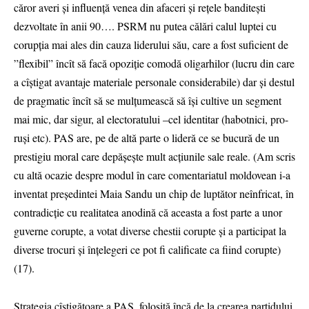
căror averi și influență venea din afaceri și rețele banditești
dezvoltate în anii 90…. PSRM nu putea călări calul luptei cu
corupția mai ales din cauza liderului său, care a fost suficient de
”flexibil” încît să facă opoziție comodă oligarhilor (lucru din care
a cîștigat avantaje materiale personale considerabile) dar și destul
de pragmatic încît să se mulțumească să își cultive un segment
mai mic, dar sigur, al electoratului –cel identitar (habotnici, pro-
ruși etc). PAS are, pe de altă parte o lideră ce se bucură de un
prestigiu moral care depășește mult acțiunile sale reale. (Am scris
cu altă ocazie despre modul în care comentariatul moldovean i-a
inventat președintei Maia Sandu un chip de luptător neînfricat, în
contradicție cu realitatea anodină că aceasta a fost parte a unor
guverne corupte, a votat diverse chestii corupte și a participat la
diverse trocuri și înțelegeri ce pot fi calificate ca fiind corupte)
(17).
Strategia cîștigătoare a PAS, folosită încă de la crearea partidului,