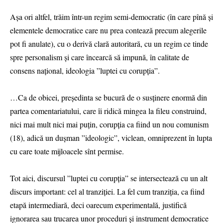
Așa ori altfel, trăim într-un regim semi-democratic (în care pînă și
elementele democratice care nu prea contează precum alegerile
pot fi anulate), cu o derivă clară autoritară, cu un regim ce tinde
spre personalism și care încearcă să impună, în calitate de
consens național, ideologia ”luptei cu corupția”.
…Ca de obicei, președinta se bucură de o susținere enormă din
partea comentariatului, care îi ridică mingea la fileu construind,
nici mai mult nici mai puțin, corupția ca fiind un nou comunism
(18), adică un dușman ”ideologic”, viclean, omniprezent în lupta
cu care toate mijloacele sînt permise.
Tot aici, discursul ”luptei cu corupția” se intersectează cu un alt
discurs important: cel al tranziției. La fel cum tranziția, ca fiind
etapă intermediară, deci oarecum experimentală, justifică
ignorarea sau trucarea unor proceduri și instrument democratice