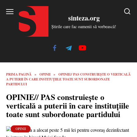
Skip
to
sinteza.org
content
Știrile care fac oamenii să vorbească!
PRIMA PAGINĂ
»
OPINII
»
OPINIE// PAS CONSTRUIEȘTE O VERTICALĂ
A PUTERII ÎN CARE INSTITUȚIILE TOATE SUNT SUBORDONATE
PARTIDULUI
OPINIE// PAS construiește o
verticală a puterii în care instituțiile
toate sunt subordonate partidului
OPINII