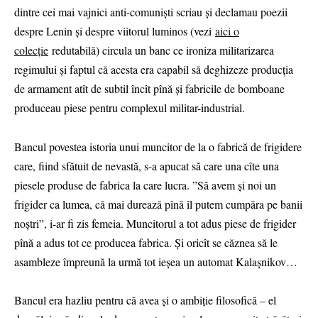
dintre cei mai vajnici anti-comuniști scriau și declamau poezii
despre Lenin și despre viitorul luminos (vezi
aici o
colecție
redutabilă) circula un banc ce ironiza militarizarea
regimului și faptul că acesta era capabil să deghizeze producția
de armament atît de subtil încît pînă și fabricile de bomboane
produceau piese pentru complexul militar-industrial.
Bancul povestea istoria unui muncitor de la o fabrică de frigidere
care, fiind sfătuit de nevastă, s-a apucat să care una cîte una
piesele produse de fabrica la care lucra. ”Să avem și noi un
frigider ca lumea, că mai durează pînă îl putem cumpăra pe banii
noștri”, i-ar fi zis femeia. Muncitorul a tot adus piese de frigider
pînă a adus tot ce producea fabrica. Și oricît se căznea să le
asambleze împreună la urmă tot ieșea un automat Kalașnikov…
Bancul era hazliu pentru că avea și o ambiție filosofică – el