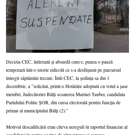
Decizia CEC, întîrziată și absurdă cum e, punea o pauză
temporară într-o istorie ridicolă ce s-a desfășurat pe parcursul
întregii săptămîni trecute. Întîi CEC, la ședința sa din 1
decembrie, a ”solicitat, printr-o Hotărâre adoptată cu votul a șase
membri, Judecătoriei Bălți scoaterea Marinei Tauber, candidata
Partidului Politic ȘOR, din cursa electorală pentru funcția de
primar al municipiului Bălți (2).”
Motivul descalificării erau cîteva nereguli în raportul financiar al
candidatei în partea ce ține de alimentarea și cazarea