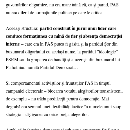
guvernărilor oligarhice, nu era mare taină că, ca și partid, PAS
nu era diferit de formațiunile politice pe care le critica.
partid construit în jurul unui lider care
Aceeași structură:
conduce formațiunea cu mînă de fier și absența democrației
interne
– care era în PAS putea fi găsită și la partidul Șor din
buzunarul oligarhului cu același nume, la partidul ”ideologic”
PSRM sau la gruparea de bandiți și afaceriști din buzunarul lui
Plahotniuc numită Partidul Democrat…
Și comportamentul activiștilor și fruntaților PAS în timpul
campaniei electorale – blocarea votului alegătorilor transnistreni,
de exemplu – nu trăda predilecții pentru democrație. Mai
degrabă era semnul unei flexibilități tactice în numele unui scop
strategic – cîștigarea cu orice preț a alegerilor.
Astfel că înăbușirea democrației sub noua guvernare PAS nu a