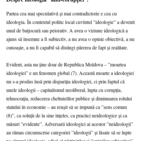
Partea cea mai speculativă și mai contradictorie e cea cu
ideologia. În contextul politic local cuvîntul ”ideologie” a devenit
unul de batjocură sau peiorativ. A avea o viziune ideologică a
ajuns să însemne a fi subiectiv, a nu avea o opinie obiectivă, a nu
cunoaște, a nu fi capabil să distingi părerea de fapt și realitate.
Evident, asta nu ține doar de Republica Moldova – ”moartea
ideologiei” e un fenomen global (7). Această moarte a ideologiei
nu s-a produs însă prin dispariția ideologiei, ci prin faptul că
unele ideologii – capitalismul neoliberal, lupta cu corupția,
tehnocrația, reducerea cheltuielilor publice și diminuarea rolului
statului în economie – au reușit să se impună ca ”sens comun
(8)”, ca soluții de la sine înțeles, ca practici neideologice și ca
măsuri ”evidente”. Adversarii ideologici ai acestor ”neideologii”
au rămas circumscrise categoriei ”ideologii” și lăsate să se lupte
pe cîmpul ideologic, adică al părtinirilor și ”opiniilor subiective”.