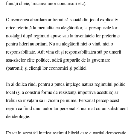
funcții cheie, trucarea unor concursuri etc).
O asemenea abordare ar trebui să scoată din jocul explicativ
orice referință la mentalitatea alegătorilor, la presupusele lor
nostalgii după regimuri apuse sau la inventatele lor preferințe
pentru lideri autoritari. Nu au alegătorii nici o vină, nici o
responsabilitate. Atît vina cît și responsabilitatea stă pe umerii
așa-ziselor elite politice, adică grupurile de la guvernare
(patronii) și clienții lor economici și politici.
În al doilea rînd, pentru a putea înțelege natura regimului politic
local (și a construi forme de rezistență împotriva acestuia) ar
trebui să învățăm să îi zicem pe nume. Personal percep acest
regim ca fiind unul autoritar personalist înarmat cu un substituent
de ideologie.
Exact în acest fel înțeleg regimul hibrid care e parțial democratic