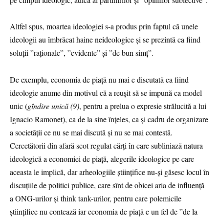
Altfel spus, moartea ideologiei s-a produs prin faptul că unele
ideologii au îmbrăcat haine neideologice și se prezintă ca fiind
soluții ”raționale”, ”evidente” și ”de bun simț”.
De exemplu, economia de piață nu mai e discutată ca fiind
ideologie anume din motivul că a reușit să se impună ca model
unic (
gîndire unică (9)
, pentru a prelua o expresie strălucită a lui
Ignacio Ramonet), ca de la sine înțeles, ca și cadru de organizare
a societății ce nu se mai discută și nu se mai contestă.
Cercetătorii din afară scot regulat cărți în care subliniază natura
ideologică a economiei de piață, alegerile ideologice pe care
aceasta le implică, dar arheologiile științifice nu-și găsesc locul în
discuțiile de politici publice, care sînt de obicei aria de influență
a ONG-urilor și think tank-urilor, pentru care polemicile
științifice nu contează iar economia de piață e un fel de ”de la