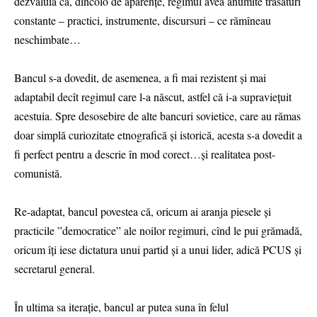
dezvăluia că, dincolo de aparențe, regimul avea anumite trăsături
constante – practici, instrumente, discursuri – ce rămîneau
neschimbate…
Bancul s-a dovedit, de asemenea, a fi mai rezistent și mai
adaptabil decît regimul care l-a născut, astfel că i-a supraviețuit
acestuia. Spre desosebire de alte bancuri sovietice, care au rămas
doar simplă curiozitate etnografică și istorică, acesta s-a dovedit a
fi perfect pentru a descrie în mod corect…și realitatea post-
comunistă.
Re-adaptat, bancul povestea că, oricum ai aranja piesele și
practicile ”democratice” ale noilor regimuri, cînd le pui grămadă,
oricum îți iese dictatura unui partid și a unui lider, adică PCUS și
secretarul general.
În ultima sa iterație, bancul ar putea suna în felul