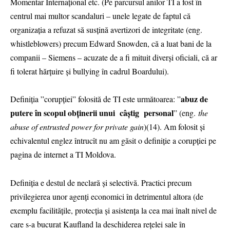
Momentar Internațional etc. (Pe parcursul anilor TI a fost în
centrul mai multor scandaluri – unele legate de faptul că
organizația a refuzat să susțină avertizori de integritate (eng.
whistleblowers) precum Edward Snowden, că a luat bani de la
companii – Siemens – acuzate de a fi mituit diverși oficiali, că ar
fi tolerat hărțuire și bullying în cadrul Boardului).
abuz de
Definiția ”corupției” folosită de TI este următoarea: ”
putere în scopul obținerii unui câștig personal
” (eng.
the
abuse of entrusted power for private gain
)(14). Am folosit și
echivalentul englez întrucît nu am găsit o definiție a corupției pe
pagina de internet a TI Moldova.
Definiția e destul de neclară și selectivă. Practici precum
privilegierea unor agenți economici în detrimentul altora (de
exemplu facilitățile, protecția și asistența la cea mai înalt nivel de
care s-a bucurat Kaufland la deschiderea rețelei sale în