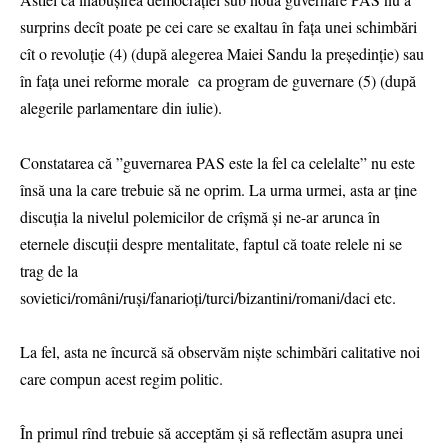
surprins decît poate pe cei care se exaltau în fața unei schimbări
cît o revoluție (4) (după alegerea Maiei Sandu la președinție) sau
în fața unei reforme morale ca program de guvernare (5) (după
alegerile parlamentare din iulie).
Constatarea că ”guvernarea PAS este la fel ca celelalte” nu este
însă una la care trebuie să ne oprim. La urma urmei, asta ar ține
discuția la nivelul polemicilor de crîșmă și ne-ar arunca în
eternele discuții despre mentalitate, faptul că toate relele ni se
trag de la
sovietici/români/ruși/fanarioți/turci/bizantini/romani/daci etc.
La fel, asta ne încurcă să observăm niște schimbări calitative noi
care compun acest regim politic.
În primul rînd trebuie să acceptăm și să reflectăm asupra unei