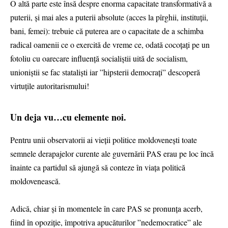
O altă parte este însă despre enorma capacitate transformativă a
puterii, și mai ales a puterii absolute (acces la pîrghii, instituții,
bani, femei): trebuie că puterea are o capacitate de a schimba
radical oamenii ce o exercită de vreme ce, odată cocoțați pe un
fotoliu cu oarecare influență socialiștii uită de socialism,
unioniștii se fac stataliști iar ”hipsterii democrați” descoperă
virtuțile autoritarismului!
Un deja vu…cu elemente noi.
Pentru unii observatorii ai vieții politice moldovenești toate
semnele derapajelor curente ale guvernării PAS erau pe loc încă
înainte ca partidul să ajungă să conteze în viața politică
moldovenească.
Adică, chiar și în momentele în care PAS se pronunța acerb,
fiind în opoziție, împotriva apucăturilor ”nedemocratice” ale