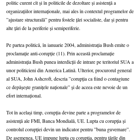
politic curent cît și în politicile de dezoltare și asistență a
organizațiilor internaționale, mai ales în contextul programelor de
”ajustare structurală” pentru fostele țări socialiste, dar și pentru
alte țări de la periferie și semiperiferie.
Pe partea politică, în ianuarie 2004, administrația Bush emite o
proclamație anti-corupție (11). Prin această proclamație
administrația Bush punea interdicții de intrare pe teritoriul SUA a
unor politicieni din America Latină. Ulterior, procurorul general
al SUA, John Ashcroft, descria ”corupția ca fiind o contagiune
ce depășește granițele naționale” și de aceea este nevoie de un
efort internațional.
Tot în același timp, corupția devine parte a programelor de
asistență ale FMI, Banca Mondială, UE. Lupta cu corupția și
controlul corupției devin un indicator pentru ”buna guvernare”.
De asemenea, UE impune lupta cu corupția, pentru țările din