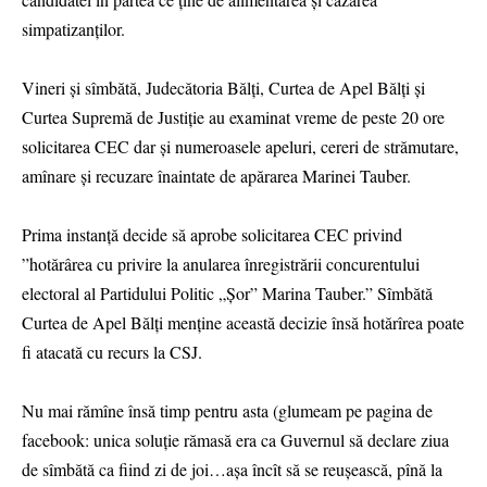
simpatizanților.
Vineri și sîmbătă, Judecătoria Bălți, Curtea de Apel Bălți și
Curtea Supremă de Justiție au examinat vreme de peste 20 ore
solicitarea CEC dar și numeroasele apeluri, cereri de strămutare,
amînare și recuzare înaintate de apărarea Marinei Tauber.
Prima instanță decide să aprobe solicitarea CEC privind
”hotărârea cu privire la anularea înregistrării concurentului
electoral al Partidului Politic „Șor” Marina Tauber.” Sîmbătă
Curtea de Apel Bălți menține această decizie însă hotărîrea poate
fi atacată cu recurs la CSJ.
Nu mai rămîne însă timp pentru asta (glumeam pe pagina de
facebook: unica soluție rămasă era ca Guvernul să declare ziua
de sîmbătă ca fiind zi de joi…așa încît să se reușească, pînă la