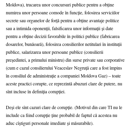
Moldova), trucarea unor concursuri publice pentru a obține
numirea unor persoane comode în funcție, folosirea serviciilor
secrete sau organelor de forță pentru a obține avantaje politice
sau a intimida oponenții, falsificarea unor informații și date
pentru a obține decizii favorabile în politici publice (fabricarea
dosarelor, bunăoară), folosirea consilierilor netitulari în instituții
publice, salarizarea unor persoane publice (consilierii
președintei, a primului ministru) din surse private sau corporative
(cum e cazul consilierului Veaceslav Negruță care a fost împins
în consiliul de administrație a companiei Moldova Gaz) – toate
aceste practici corupte, ce reprezintă abuzuri clare de putere, nu
sînt incluse în definiția corupției.
Deși ele sînt cazuri clare de corupție. (Motivul din care TI nu le
include ca fiind corupție ține probabil de faptul că acestea nu
aduc cîștiguri personale imediate și măsurabile).