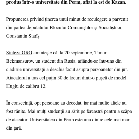
produs într-o universitate din Perm, aflat la est de Kazan.
Propunerea privind ținerea unui minut de reculegere a parvenit
din partea deputatului Blocului Comuniștilor și Socialiștilor,
Constantin Starîș.
Sinteza.ORG
amintește că, la 20 septembrie, Timur
Bekmansurov, un student din Rusia, aflându-se într-una din
clădirile universităţii a deschis focul asupra persoanelor din jur.
Atacatorul a tras cel puțin 30 de focuri dintr-o pușcă de model
Huglu de calibru 12.
În consecinţă, opt persoane au decedat, iar mai multe altele au
fost rănite. Mai mulți studenții au sărit pe fereastră pentru a scăpa
de atacator. Universitatea din Perm este una dintre cele mai mari
din țară.