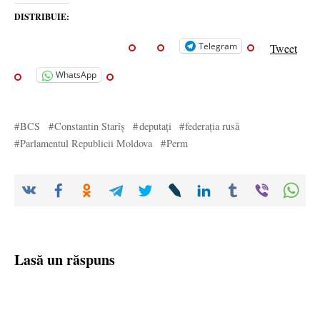
DISTRIBUIE:
Telegram
Tweet
WhatsApp
BCS
Constantin Starîș
deputați
federația rusă
Parlamentul Republicii Moldova
Perm
Lasă un răspuns