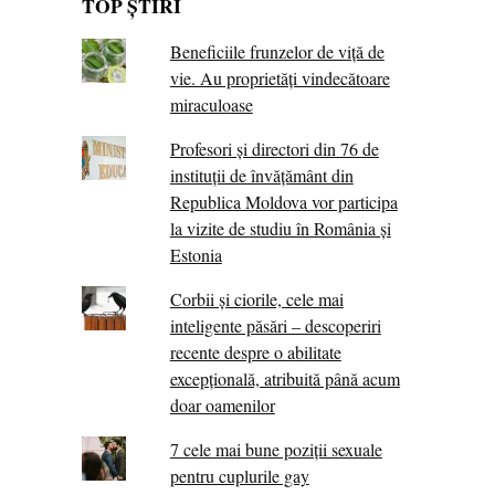
TOP ȘTIRI
Beneficiile frunzelor de viță de
vie. Au proprietăţi vindecătoare
miraculoase
Profesori și directori din 76 de
instituții de învățământ din
Republica Moldova vor participa
la vizite de studiu în România și
Estonia
Corbii şi ciorile, cele mai
inteligente păsări – descoperiri
recente despre o abilitate
excepţională, atribuită până acum
doar oamenilor
7 cele mai bune poziții sexuale
pentru cuplurile gay