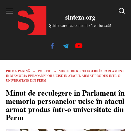
Skip
to
sinteza.org
content
Știrile care fac oamenii să vorbească!
PRIMA PAGINĂ
»
POLITIC
»
MINUT DE RECULEGERE ÎN PARLAMENT
ÎN MEMORIA PERSOANELOR UCISE ÎN ATACUL ARMAT PRODUS ÎNTR-O
UNIVERSITATE DIN PERM
Minut de reculegere în Parlament în
memoria persoanelor ucise în atacul
armat produs într-o universitate din
Perm