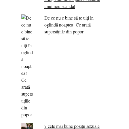
unui nou scandal
De ce nu e bine să te uiți în
oglindă noaptea! Ce arată
superstițiile din popor
7 cele mai bune poziții sexuale