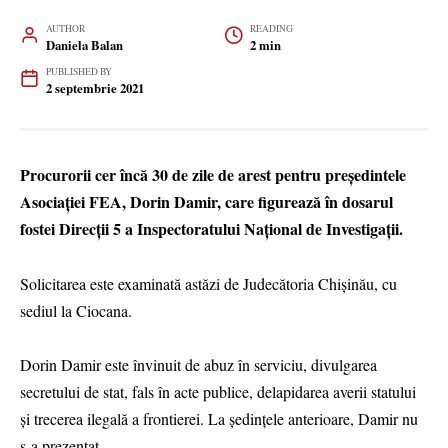
AUTHOR
READING
Daniela Balan
2 min
PUBLISHED BY
2 septembrie 2021
Procurorii cer încă 30 de zile de arest pentru preşedintele
Asociaţiei FEA, Dorin Damir, care figurează în dosarul
fostei Direcții 5 a Inspectoratului Naţional de Investigaţii.
Solicitarea este examinată astăzi de Judecătoria Chişinău, cu
sediul la Ciocana.
Dorin Damir este învinuit de abuz în serviciu, divulgarea
secretului de stat, fals în acte publice, delapidarea averii statului
şi trecerea ilegală a frontierei. La şedinţele anterioare, Damir nu
s-a prezentat.