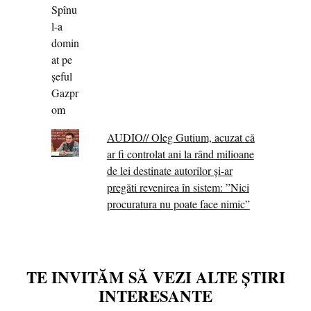
AUDIO// Oleg Gutium, acuzat că
ar fi controlat ani la rând milioane
de lei destinate autorilor și-ar
pregăti revenirea în sistem: ”Nici
procuratura nu poate face nimic”
TE INVITĂM SĂ VEZI ALTE ȘTIRI
INTERESANTE