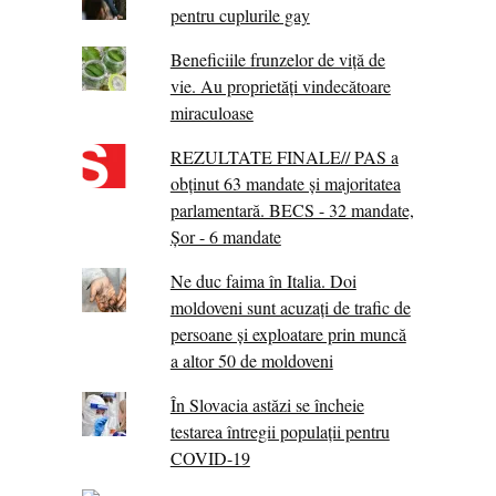
pentru cuplurile gay
Beneficiile frunzelor de viță de
vie. Au proprietăţi vindecătoare
miraculoase
REZULTATE FINALE// PAS a
obținut 63 mandate și majoritatea
parlamentară. BECS - 32 mandate,
Șor - 6 mandate
Ne duc faima în Italia. Doi
moldoveni sunt acuzați de trafic de
persoane și exploatare prin muncă
a altor 50 de moldoveni
În Slovacia astăzi se încheie
testarea întregii populații pentru
COVID-19