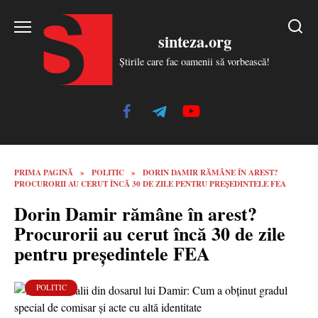
Skip
to
sinteza.org
content
Știrile care fac oamenii să vorbească!
PRIMA PAGINĂ
»
POLITIC
»
DORIN DAMIR RĂMÂNE ÎN AREST?
PROCURORII AU CERUT ÎNCĂ 30 DE ZILE PENTRU PREȘEDINTELE FEA
Dorin Damir rămâne în arest?
Procurorii au cerut încă 30 de zile
pentru președintele FEA
POLITIC