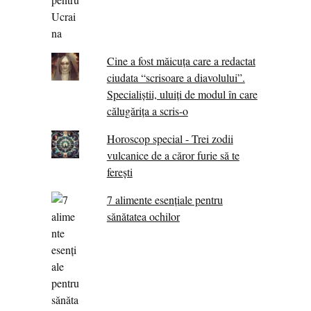
Cine a fost măicuţa care a redactat
ciudata “scrisoare a diavolului”.
Specialiştii, uluiţi de modul în care
călugărița a scris-o
Horoscop special - Trei zodii
vulcanice de a căror furie să te
ferești
7 alimente esenţiale pentru
sănătatea ochilor