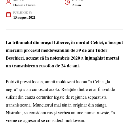
AUTHOR
READING
Daniela Balan
2 min
PUBLISHED BY
13 august 2021
La tribunalul din orașul Liberec, în nordul Cehiei, a început
miercuri procesul moldoveanului de 59 de ani Tudor
Beschieri, acuzat că în noiembrie 2020 a înjunghiat mortal
un transnistrean rusofon de 24 de ani.
Potrivit presei locale, ambii moldoveni lucrau în Cehia „la
negru” și s-au cunoscut acolo. Relațiile dintre ei ar fi avut de
suferit din cauza certurilor legate de regiunea separatistă
transnistreană. Muncitorul mai tânăr, originar din stânga
Nistrului, se considera rus și vorbea anume numai rusește, în
vreme ce agresorul se consideră moldovean.