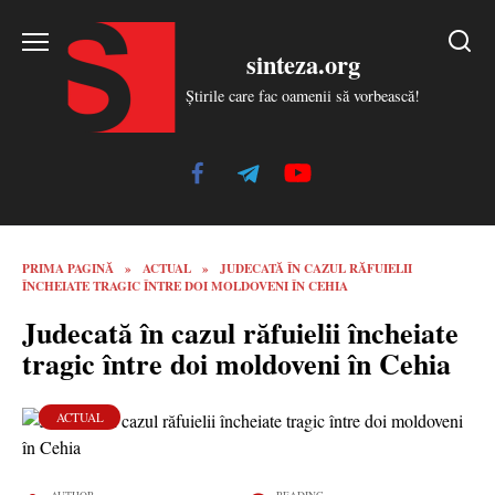
Skip
to
sinteza.org
content
Știrile care fac oamenii să vorbească!
PRIMA PAGINĂ
»
ACTUAL
»
JUDECATĂ ÎN CAZUL RĂFUIELII
ÎNCHEIATE TRAGIC ÎNTRE DOI MOLDOVENI ÎN CEHIA
Judecată în cazul răfuielii încheiate
tragic între doi moldoveni în Cehia
ACTUAL