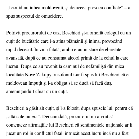
„Leonid nu iubea moldovenii, și de aceea provoca conflicte” – a
spus suspectul de omucidere.
Potrivit procurorului de caz, Beschieri și-a omorât colegul cu un
cuțit de bucătărie care i-a atins plămânii și inima, provocând
rapid decesul. În ziua fatală, ambii erau în stare de ebrietate
avansată, după ce au consumat alcool primit de la cehul la care
lucrau. După ce au revenit la căminul de nefamiliști din mica
localitate Nove Zakupy, rusofonul i-ar fi spus lui Beschieri că e
moldovean împuțit și l-a obligat să se ducă să facă duș,
amenințându-l chiar cu un cuțit.
Beschieri a găsit alt cuțit, și l-a folosit, după spusele lui, pentru că
„altă cale nu era”. Deocamdată, procurorul nu a vrut să
comenteze afirmațiile lui Beschieri că sentimentele naționale ar fi
jucat un rol în conflictul fatal, întrucât acest lucru încă nu a fost