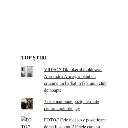
TOP ȘTIRI
VIDEO// Tik-tokerul moldovean,
Alexandru Armaș, a bătut cu
cruzime un bărbat în fața unui club
de noapte
7 cele mai bune poziții sexuale
pentru cuplurile gay
FOTO// Cele mai sexy posterioare
de pe Instagram! Fetele care au