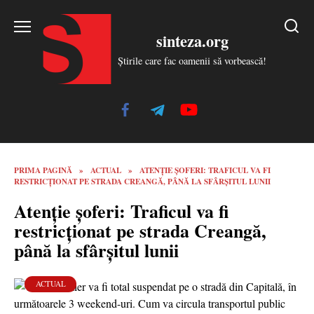
Skip
to
sinteza.org
content
Știrile care fac oamenii să vorbească!
PRIMA PAGINĂ
»
ACTUAL
»
ATENȚIE ȘOFERI: TRAFICUL VA FI
RESTRICȚIONAT PE STRADA CREANGĂ, PÂNĂ LA SFÂRȘITUL LUNII
Atenție șoferi: Traficul va fi
restricționat pe strada Creangă,
până la sfârșitul lunii
ACTUAL