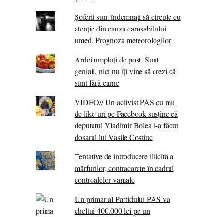
Șoferii sunt îndemnați să circule cu
atenție din cauza carosabilului
umed. Prognoza meteorologilor
Ardei umpluți de post. Sunt
geniali, nici nu îți vine să crezi că
sunt fără carne
VIDEO// Un activist PAS cu mii
de like-uri pe Facebook susține că
deputatul Vladimir Bolea i-a făcut
dosarul lui Vasile Costiuc
Tentative de introducere iliicită a
mărfurilor, contracarate în cadrul
controalelor vamale
Un primar al Partidului PAS va
cheltui 400.000 lei pe un