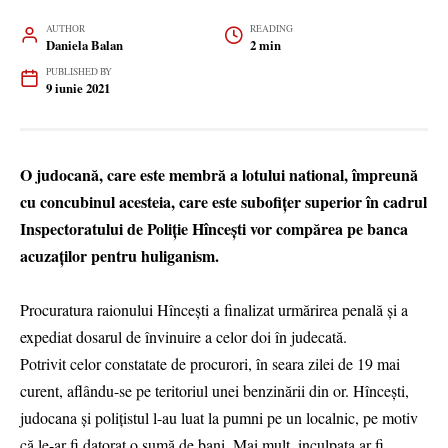
AUTHOR
READING
Daniela Balan
2 min
PUBLISHED BY
9 iunie 2021
O judocană, care este membră a lotului national, împreună
cu concubinul acesteia, care este subofițer superior în cadrul
Inspectoratului de Poliție Hîncești vor compărea pe banca
acuzaților pentru huliganism.
Procuratura raionului Hîncești a finalizat urmărirea penală și a
expediat dosarul de învinuire a celor doi în judecată.
Potrivit celor constatate de procurori, în seara zilei de 19 mai
curent, aflându-se pe teritoriul unei benzinării din or. Hîncești,
judocana și polițistul l-au luat la pumni pe un localnic, pe motiv
că le-ar fi datorat o sumă de bani. Mai mult, inculpata ar fi