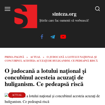
Skip
to
sinteza.org
content
Știrile care fac oamenii să vorbească!
PRIMA PAGINĂ
»
ACTUAL
»
O JUDOCANĂ A LOTULUI NAȚIONAL ȘI
CONCUBINUL ACESTEIA ACUZAȚI DE HULIGANISM. CE PEDEAPSĂ RISCĂ
O judocană a lotului național și
concubinul acesteia acuzați de
huliganism. Ce pedeapsă riscă
ACTUAL