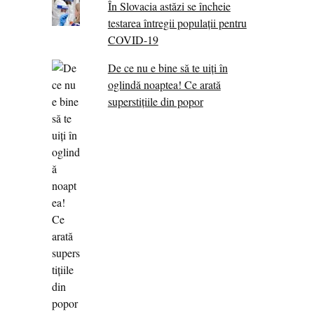
În Slovacia astăzi se încheie
testarea întregii populații pentru
COVID-19
De ce nu e bine să te uiți în
oglindă noaptea! Ce arată
superstițiile din popor