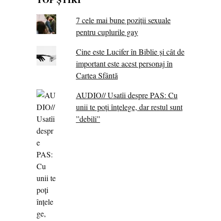
7 cele mai bune poziții sexuale
pentru cuplurile gay
Cine este Lucifer în Biblie și cât de
important este acest personaj în
Cartea Sfântă
AUDIO// Usatîi despre PAS: Cu
unii te poți înțelege, dar restul sunt
”debili”