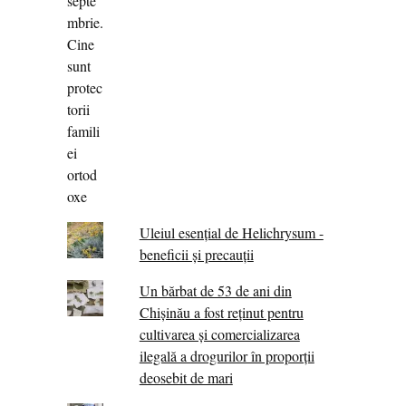
Uleiul esențial de Helichrysum -
beneficii și precauții
Un bărbat de 53 de ani din
Chișinău a fost reținut pentru
cultivarea și comercializarea
ilegală a drogurilor în proporții
deosebit de mari