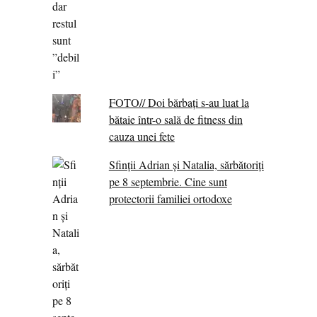
FOTO// Doi bărbați s-au luat la
bătaie într-o sală de fitness din
cauza unei fete
Sfinții Adrian și Natalia, sărbătoriți
pe 8 septembrie. Cine sunt
protectorii familiei ortodoxe