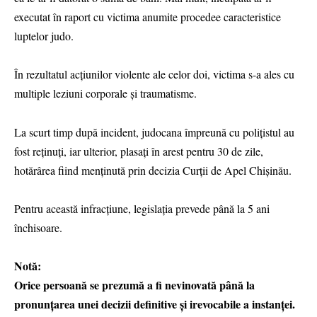
executat în raport cu victima anumite procedee caracteristice
luptelor judo.
În rezultatul acțiunilor violente ale celor doi, victima s-a ales cu
multiple leziuni corporale și traumatisme.
La scurt timp după incident, judocana împreună cu polițistul au
fost reținuți, iar ulterior, plasați în arest pentru 30 de zile,
hotărârea fiind menținută prin decizia Curții de Apel Chișinău.
Pentru această infracțiune, legislația prevede până la 5 ani
închisoare.
Notă:
Orice persoană se prezumă a fi nevinovată până la
pronunțarea unei decizii definitive şi irevocabile a instanței.