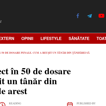
ă!
EXTERN
OPINII
LIFESTYLE
SĂNĂTATE
TOA
ÎN 50 DE DOSARE PENALE. CUM A REUȘIT UN TÂNĂR DIN ȚĂNDĂREI SĂ
ect în 50 de dosare
it un tânăr din
e arest
READING
PUBLISHED BY