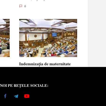
0
Indemnizația de maternitate
UE vor
pentru femeile necăsătorite și
neasigurate va putea fi calculată
din venitul asigurat al tatălui
NOI PE REȚELE SOCIALE:
copilului
e medici
Indemnizația de maternitate pentru femeile
necăsătorite
0