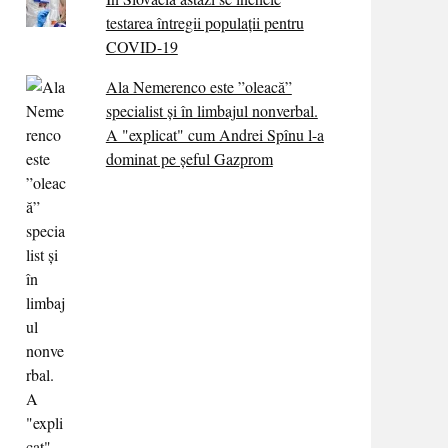
testarea întregii populații pentru
COVID-19
Ala Nemerenco este ”oleacă”
specialist și în limbajul nonverbal.
A "explicat" cum Andrei Spînu l-a
dominat pe șeful Gazprom