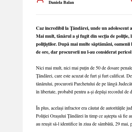
Daniela Balan
Caz incredibil la Țăndărei, unde un adolescent a f
Mai mult, tânărul a și fugit din secția de poliție,
polițiștilor. După mai multe săptămâni, oamenii le
de ore, dar procurorii nu l-au considerat pericol p
Nici mai mult, nici mai puțin de 50 de dosare penale
Țăndărei, care este acuzat de furt și furt calificat. D
tânărului, procurorii Parchetului de pe lângă Judecăt
în libertate, probabil pentru a-și depăși recordul de 
În plus, același infractor era căutat de autoritățile j
Poliției Orașului Țăndărei în timp ce aștepta să fie 
au reușit să-l identifice în ziua de sâmbătă, 29 mai, 