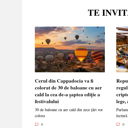
TE INVI
Cerul din Cappadocia va fi
Repu
colorat de 30 de baloane cu aer
regul
cald la cea de-a șaptea ediție a
cript
festivalului
lege,
30 de baloane cu aer cald din zece țări vor
Parlame
colora
lectură
0
0