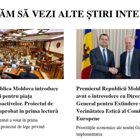
TĂM SĂ VEZI ALTE ȘTIRI INT
blica Moldova introduce
Premierul Republicii Mol
i pentru piața
avut o întrevedere cu Dire
oactivelor. Proiectul de
General pentru Extindere 
 aprobat în prima lectură
Vecinătatea Estică al Comi
Europene
ntul a votat în prima
 proiectul de lege privind
Prioritățile economice ale noului G
implementarea