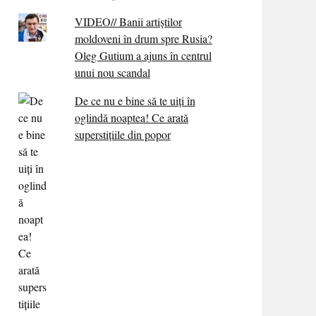
VIDEO// Banii artiștilor
moldoveni în drum spre Rusia?
Oleg Gutium a ajuns în centrul
unui nou scandal
De ce nu e bine să te uiți în
oglindă noaptea! Ce arată
superstițiile din popor