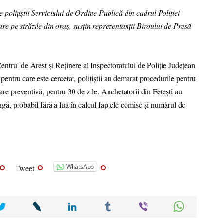
e polițiștii Serviciului de Ordine Publică din cadrul Poliției
re pe străzile din oraș, susțin reprezentanții Biroului de Presă
Centrul de Arest și Reținere al Inspectoratului de Poliție Județean
pentru care este cercetat, polițiștii au demarat procedurile pentru
are preventivă, pentru 30 de zile. Anchetatorii din Fetești au
ingă, probabil fără a lua în calcul faptele comise și numărul de
WhatsApp
Tweet