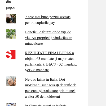
7 cele mai bune poziții sexuale
pentru cuplurile gay
Beneficiile frunzelor de viță de
vie. Au proprietăţi vindecătoare
miraculoase
REZULTATE FINALE// PAS a
obținut 63 mandate și majoritatea
parlamentară. BECS - 32 mandate,
Șor - 6 mandate
Ne duc faima în Italia. Doi
moldoveni sunt acuzați de trafic de
persoane și exploatare prin muncă
a altor 50 de moldoveni
În Slovacia astăzi se încheie