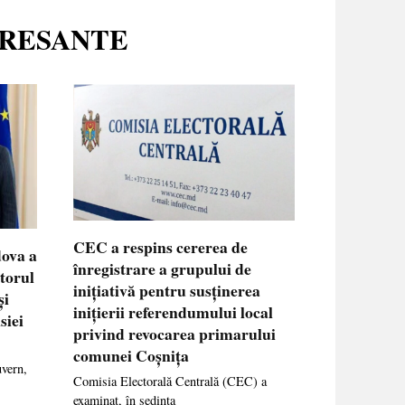
ERESANTE
CEC a respins cererea de
dova a
înregistrare a grupului de
ctorul
inițiativă pentru susținerea
și
inițierii referendumului local
siei
privind revocarea primarului
comunei Coșnița
uvern,
Comisia Electorală Centrală (CEC) a
examinat, în ședința