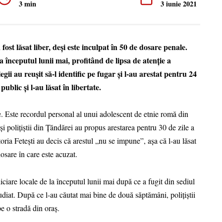
3 min
3 iunie 2021
ost lăsat liber, deși este inculpat în 50 de dosare penale.
 la începutul lunii mai, profitând de lipsa de atenție a
gii au reușit să-l identific pe fugar și l-au arestat pentru 24
ublic și l-au lăsat în libertate.
. Este recordul personal al unui adolescent de etnie romă din
eși polițiștii din Țăndărei au propus arestarea pentru 30 de zile a
oria Fetești au decis că arestul „nu se impune”, așa că l-au lăsat
dosare în care este acuzat.
udiciare locale de la începutul lunii mai după ce a fugit din sediul
audiat. După ce l-au căutat mai bine de două săptămâni, polițiștii
pe o stradă din oraș.