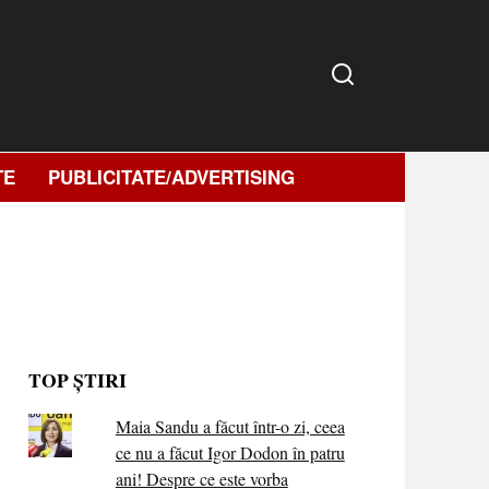
TE
PUBLICITATE/ADVERTISING
TOP ȘTIRI
Maia Sandu a făcut într-o zi, ceea
ce nu a făcut Igor Dodon în patru
ani! Despre ce este vorba