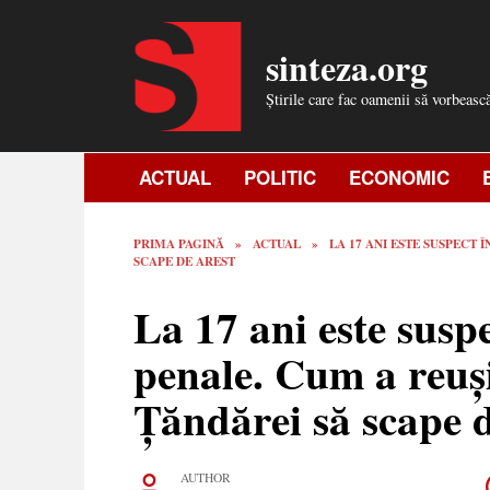
Skip
to
sinteza.org
content
Știrile care fac oamenii să vorbeasc
ACTUAL
POLITIC
ECONOMIC
PRIMA PAGINĂ
»
ACTUAL
»
LA 17 ANI ESTE SUSPECT 
SCAPE DE AREST
La 17 ani este susp
penale. Cum a reuș
Țăndărei să scape d
AUTHOR