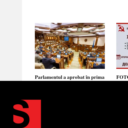
Parlamentul a aprobat în prima
FOTO
lectură noua lege privind
prote
ajutorul de stat, aliniată la
Parla
normele UE
să se
toler
Parlamentul a votat în prima
lectură proiectul de lege cu
Partid
Moldov
0
0