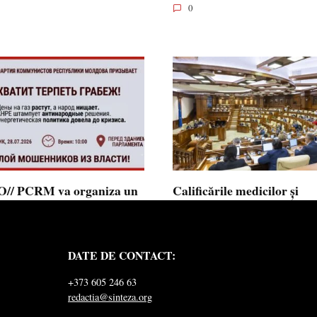
0
// PCRM va organiza un
Calificările medicilor și
st pe 28 iulie în fața
farmaciștilor obținute în 
mentului și invită cetățenii
putea fi recunoscute în
 alăture: ”Ajunge să
Republica Moldova
DATE DE CONTACT:
ăm jaful”
Calificările profesionale obținute d
și farmaciști
ul Comuniștilor din Republica
+373 605 246 63
a a lansat
redactia@sinteza.org
0