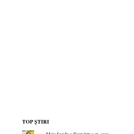
TOP ȘTIRI
Maia Sandu a făcut într-o zi, ceea