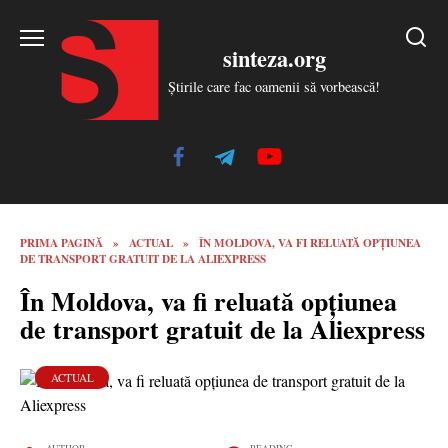
Skip
to
sinteza.org
content
Știrile care fac oamenii să vorbească!
PRIMA PAGINĂ
»
ACTUAL
»
ÎN MOLDOVA, VA FI RELUATĂ OPȚIUNEA
DE TRANSPORT GRATUIT DE LA ALIEXPRESS
În Moldova, va fi reluată opțiunea
de transport gratuit de la Aliexpress
ACTUAL