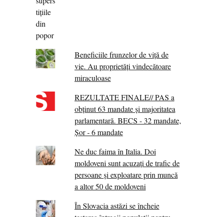
Beneficiile frunzelor de viță de
vie. Au proprietăţi vindecătoare
miraculoase
REZULTATE FINALE// PAS a
obținut 63 mandate și majoritatea
parlamentară. BECS - 32 mandate,
Șor - 6 mandate
Ne duc faima în Italia. Doi
moldoveni sunt acuzați de trafic de
persoane și exploatare prin muncă
a altor 50 de moldoveni
În Slovacia astăzi se încheie