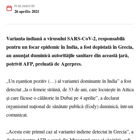
PUBLISHED BY
26 aprilie 2021
Varianta indiană a virusului SARS-CoV-2, responsabilă
pentru un focar epidemic în India, a fost depistată în Grecia,
au anunţat duminică autorităţile sanitare din această ţară,
potrivit AFP, preluată de Agerpres.
„Un eşantion pozitiv (…) al variantei dominante în India” a fost
detectat „la o femeie străină, de 33 de ani, care locuieşte în Attica
şi care făcuse o călătorie în Dubai pe 4 aprilie”, a declarat
organismul naţional de sănătate publică (Eody) duminică, într-un
comunicat.
„Acesta este primul caz al variantei indiene detectat în Grecia”, a
declarat pentru AFP o sursă din Ministerul grec al sănătăţii, sub