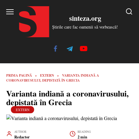
Skip
to
sinteza.org
content
Știrile care fac oamenii să vorbească!
PRIMA PAGINĂ
»
EXTERN
»
VARIANTA INDIANĂ A
CORONAVIRUSULUI, DEPISTATĂ ÎN GRECIA
Varianta indiană a coronavirusului,
depistată în Grecia
EXTERN
AUTHOR
READING
Redactor
2 min