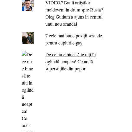
VIDEO// Banii artiștilor
moldoveni în drum spre Rusia?
Oleg Gutium a ajuns în centrul
unui nou scandal
7 cele mai bune poziții sexuale
pentru cuplurile gay
De ce nu e bine să te uiți în
oglindă noaptea! Ce arată
superstițiile din popor