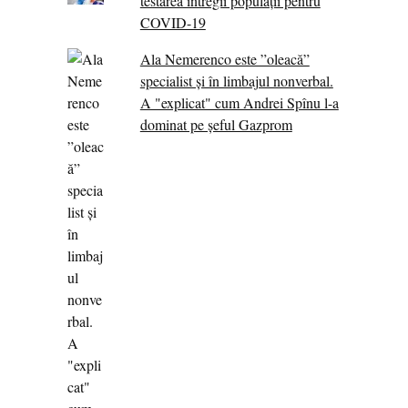
testarea întregii populații pentru
COVID-19
Ala Nemerenco este ”oleacă”
specialist și în limbajul nonverbal.
A "explicat" cum Andrei Spînu l-a
dominat pe șeful Gazprom