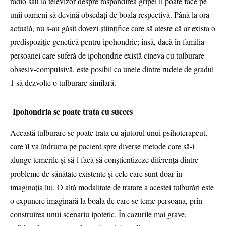
radio sau la televizor despre răspândirea gripei îi poate face pe
unii oameni să devină obsedaţi de boala respectivă. Până la ora
actuală, nu s-au găsit dovezi ştiinţifice care să ateste că ar exista o
predispoziţie genetică pentru ipohondrie; însă, dacă în familia
persoanei care suferă de ipohondrie există cineva cu tulburare
obsesiv-compulsivă, este posibil ca unele dintre rudele de gradul
1 să dezvolte o tulburare similară.
Ipohondria se poate trata cu succes
Această tulburare se poate trata cu ajutorul unui psihoterapeut,
care îl va îndruma pe pacient spre diverse metode care să-i
alunge temerile şi să-l facă să conştientizeze diferenţa dintre
probleme de sănătate existente şi cele care sunt doar în
imaginaţia lui. O altă modalitate de tratare a acestei tulburări este
o expunere imaginară la boala de care se teme persoana, prin
construirea unui scenariu ipotetic. În cazurile mai grave,