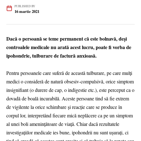
PUBLISHED BY
16 martie 2021
Dacă o persoană se teme permanent că este bolnavă, deşi
controalele medicale nu arată acest lucru, poate fi vorba de
ipohondrie, tulburare de factură anxioasă.
Pentru persoanele care suferă de această tulburare, pe care mulţi
medici o consideră de natură obsesiv-compulsivă, orice simptom
insignifiant (o durere de cap, o indigestie etc.), este perceput ca o
dovadă de boală incurabilă. Aceste persoane tind să fie extrem
de vigilente la orice schimbare şi reacţie care se produce în
corpul lor, interpretând fiecare mică neplăcere ca pe un simptom
al unei boli ameninţătoare de viaţă. Chiar dacă rezultatele
investigaţiilor medicale ies bune, ipohondrii nu sunt uşuraţi, ci
tind să creadă că acestea sunt greşite şi că trebuie să le repete sau