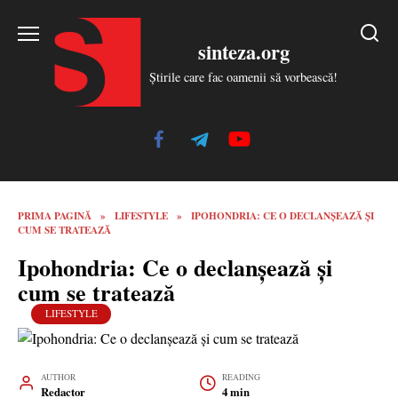
Skip
to
sinteza.org
content
Știrile care fac oamenii să vorbească!
PRIMA PAGINĂ
»
LIFESTYLE
»
IPOHONDRIA: CE O DECLANŞEAZĂ ŞI
CUM SE TRATEAZĂ
Ipohondria: Ce o declanşează şi
cum se tratează
LIFESTYLE
AUTHOR
READING
Redactor
4 min