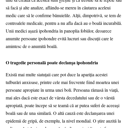
să facă şi alte analize, aflându-se mereu în căutarea aceleui
medic care să le confirme bănuielile. Alţii, dimpotrivă, se tem de
controalele medicale, pentru a nu afla dacă au o boală incurabilă.
Unii medici aşază ipohondria în panoplia fobiilor, deoarece
anumite persoane ipohondre evită lucruri sau discuţii care le
amintesc de o anumită boală.
O tragedie personală poate declanşa ipohondria
Există mai multe siatuţaii care pot duce la apariţia acestei
tulburări anxioase, printre cele mai frecvente fiind moartea unei
persoane apropiate în urma unei boli. Persoana rămasă în viaţă,
mai ales dacă este exact de vârsta decedatului sau de o vârstă
apropiată, poate începe să se teamă că ar putea suferi de aceeaşi
boală sau de una similară. O altă cauză este declanşarea unei
epidemii de gripă, de exemplu, la nivel mondial. O ştire auzită la