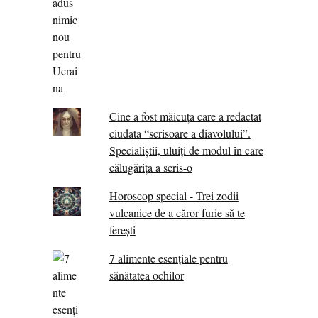
Cine a fost măicuţa care a redactat
ciudata “scrisoare a diavolului”.
Specialiştii, uluiţi de modul în care
călugărița a scris-o
Horoscop special - Trei zodii
vulcanice de a căror furie să te
ferești
7 alimente esenţiale pentru
sănătatea ochilor