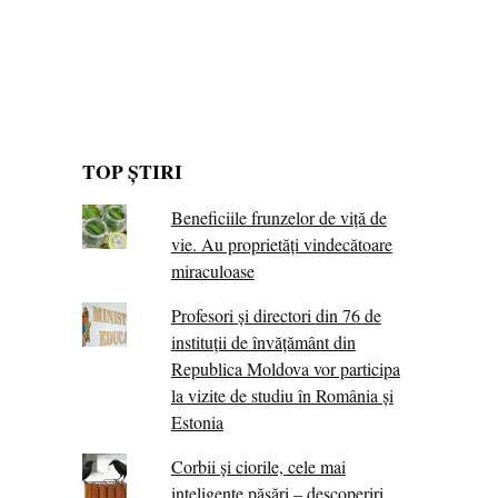
TOP ȘTIRI
Beneficiile frunzelor de viță de
vie. Au proprietăţi vindecătoare
miraculoase
Profesori și directori din 76 de
instituții de învățământ din
Republica Moldova vor participa
la vizite de studiu în România și
Estonia
Corbii şi ciorile, cele mai
inteligente păsări – descoperiri