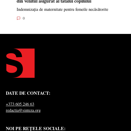
din venitul asigurat al tatălui copilului
Indemnizația de maternitate pentru femeile necăsătorite
0
DATE DE CONTACT:
+373 605 246 63
redactia@sinteza.org
NOI PE REȚELE SOCIALE: