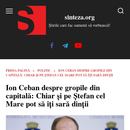
Skip
to
sinteza.org
content
Știrile care fac oamenii să vorbească!
PRIMA PAGINĂ
»
POLITIC
»
ION CEBAN DESPRE GROPILE DIN
CAPITALĂ: CHIAR ȘI PE ȘTEFAN CEL MARE POT SĂ ÎȚI SARĂ DINȚII
Ion Ceban despre gropile din
capitală: Chiar și pe Ștefan cel
Mare pot să îți sară dinții