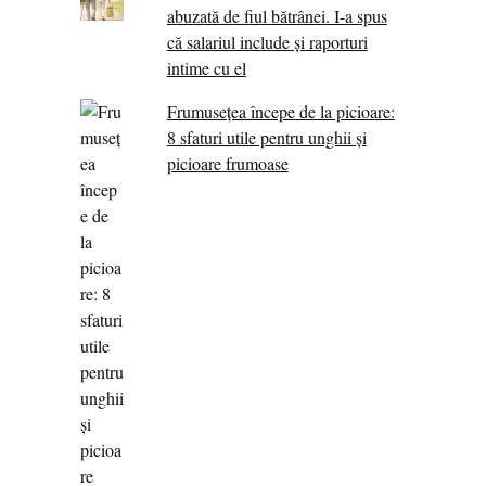
abuzată de fiul bătrânei. I-a spus
că salariul include și raporturi
intime cu el
Frumusețea începe de la picioare:
8 sfaturi utile pentru unghii și
picioare frumoase