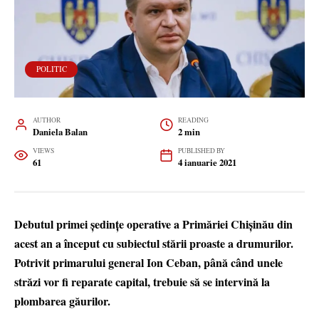
POLITIC
AUTHOR
READING
Daniela Balan
2 min
VIEWS
PUBLISHED BY
61
4 ianuarie 2021
Debutul primei ședințe operative a Primăriei Chișinău din
acest an a început cu subiectul stării proaste a drumurilor.
Potrivit primarului general Ion Ceban, până când unele
străzi vor fi reparate capital, trebuie să se intervină la
plombarea găurilor.