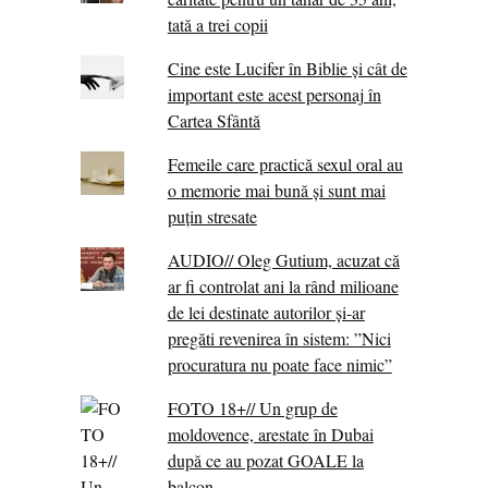
tată a trei copii
Cine este Lucifer în Biblie și cât de
important este acest personaj în
Cartea Sfântă
Femeile care practică sexul oral au
o memorie mai bună și sunt mai
puțin stresate
AUDIO// Oleg Gutium, acuzat că
ar fi controlat ani la rând milioane
de lei destinate autorilor și-ar
pregăti revenirea în sistem: ”Nici
procuratura nu poate face nimic”
FOTO 18+// Un grup de
moldovence, arestate în Dubai
după ce au pozat GOALE la
balcon