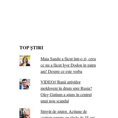
TOP ȘTIRI
Maia Sandu a făcut într-o zi, ceea
ce nu a făcut Igor Dodon în patru
ani! Despre ce este vorba
VIDEO// Banii artiștilor
moldoveni în drum spre Rusia?
Oleg Gutium a ajuns în centrul
unui nou scandal
Strigăt de ajutor. Acțiune de
caritate pentru un tânăr de 35 ani,