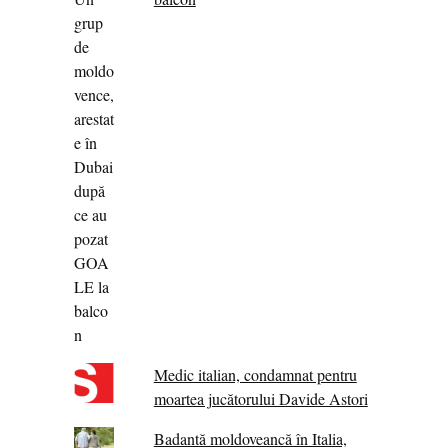
Medic italian, condamnat pentru
moartea jucătorului Davide Astori
Badantă moldoveancă în Italia,