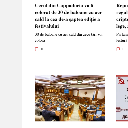
Cerul din Cappadocia va fi
Repu
colorat de 30 de baloane cu aer
regul
cald la cea de-a șaptea ediție a
cript
festivalului
lege,
30 de baloane cu aer cald din zece țări vor
Parlame
colora
lectură
0
0