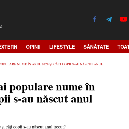
ă!
EXTERN
OPINII
LIFESTYLE
SĂNĂTATE
TOA
OPULARE NUME ÎN ANUL 2020 ȘI CÂȚI COPII S-AU NĂSCUT ANUL
mai populare nume în
pii s-au născut anul