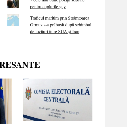
pentru cuplurile gay
Traficul maritim prin Strâmtoarea
Ormuz s-a prăbușit după schimbul
de lovituri între SUA şi Iran
ERESANTE