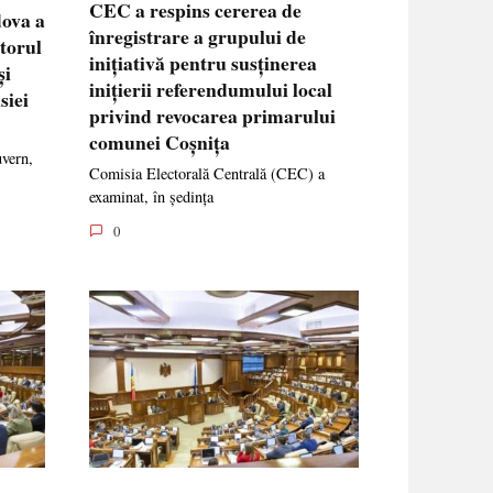
CEC a respins cererea de
dova a
înregistrare a grupului de
ctorul
inițiativă pentru susținerea
și
inițierii referendumului local
siei
privind revocarea primarului
comunei Coșnița
uvern,
Comisia Electorală Centrală (CEC) a
examinat, în ședința
0