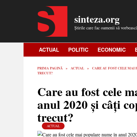
Skip
to
sinteza.org
content
Știrile care fac oamenii să vorbeasc
ACTUAL
POLITIC
ECONOMIC
PRIMA PAGINĂ
»
ACTUAL
»
CARE AU FOST CELE MAI P
TRECUT?
Care au fost cele 
anul 2020 și câți co
trecut?
ACTUAL