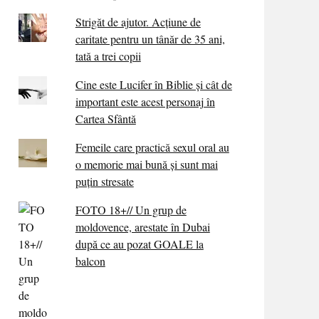
Strigăt de ajutor. Acțiune de
caritate pentru un tânăr de 35 ani,
tată a trei copii
Cine este Lucifer în Biblie și cât de
important este acest personaj în
Cartea Sfântă
Femeile care practică sexul oral au
o memorie mai bună și sunt mai
puțin stresate
FOTO 18+// Un grup de
moldovence, arestate în Dubai
după ce au pozat GOALE la
balcon