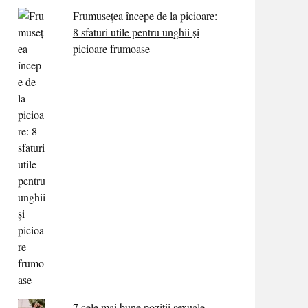
Frumusețea începe de la picioare:
8 sfaturi utile pentru unghii și
picioare frumoase
7 cele mai bune poziții sexuale