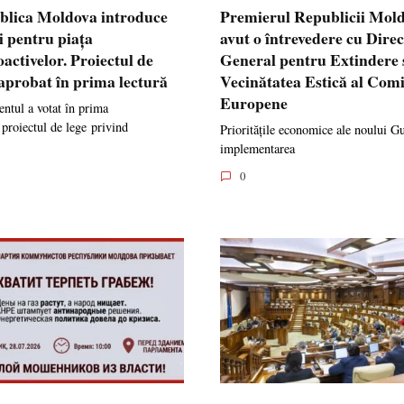
blica Moldova introduce
Premierul Republicii Mol
i pentru piața
avut o întrevedere cu Dire
oactivelor. Proiectul de
General pentru Extindere 
 aprobat în prima lectură
Vecinătatea Estică al Comi
Europene
ntul a votat în prima
 proiectul de lege privind
Prioritățile economice ale noului G
implementarea
0