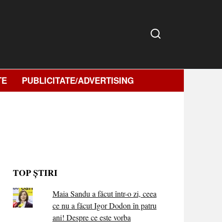
TE
PUBLICITATE/ADVERTISING
TOP ȘTIRI
Maia Sandu a făcut într-o zi, ceea
ce nu a făcut Igor Dodon în patru
ani! Despre ce este vorba