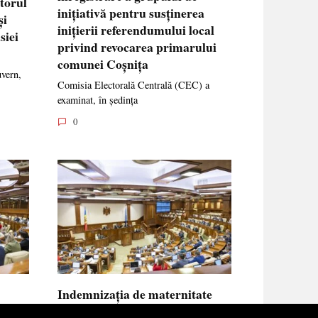
ctorul
inițiativă pentru susținerea
și
inițierii referendumului local
siei
privind revocarea primarului
comunei Coșnița
uvern,
Comisia Electorală Centrală (CEC) a
examinat, în ședința
0
Indemnizația de maternitate
UE vor
pentru femeile necăsătorite și