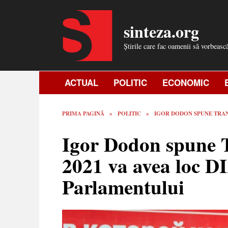
Skip
to
sinteza.org
content
Știrile care fac oamenii să vorbeasc
ACTUAL
POLITIC
ECONOMIC
PRIMA PAGINĂ
»
POLITIC
»
IGOR DODON SPUNE TRAN
Igor Dodon spune
2021 va avea loc
Parlamentului