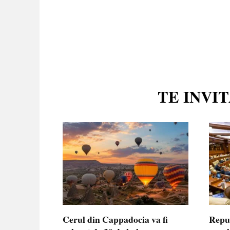
TE INVI
Cerul din Cappadocia va fi
Repu