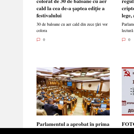
colorat de 30 de baloane cu aer
regul
cald la cea de-a șaptea ediție a
cript
festivalului
lege,
30 de baloane cu aer cald din zece țări vor
Parlame
colora
lectură
0
0
Parlamentul a aprobat în prima
FOTO
lectură noua lege privind
prote