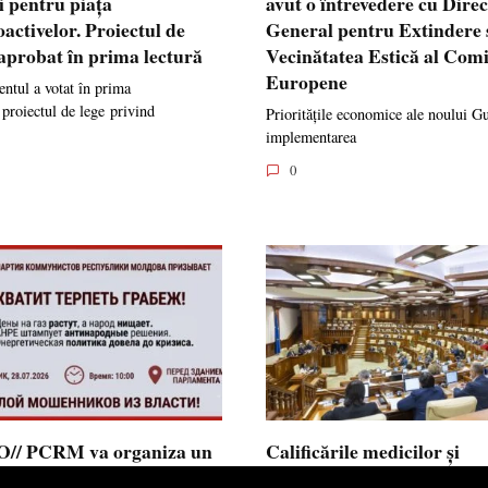
i pentru piața
avut o întrevedere cu Dire
oactivelor. Proiectul de
General pentru Extindere 
 aprobat în prima lectură
Vecinătatea Estică al Comi
Europene
ntul a votat în prima
 proiectul de lege privind
Prioritățile economice ale noului G
implementarea
0
// PCRM va organiza un
Calificările medicilor și
st pe 28 iulie în fața
farmaciștilor obținute în 