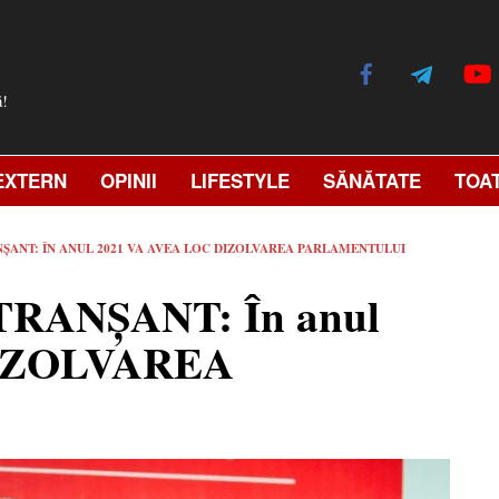
ă!
EXTERN
OPINII
LIFESTYLE
SĂNĂTATE
TOA
ȘANT: ÎN ANUL 2021 VA AVEA LOC DIZOLVAREA PARLAMENTULUI
 TRANȘANT: În anul
 DIZOLVAREA