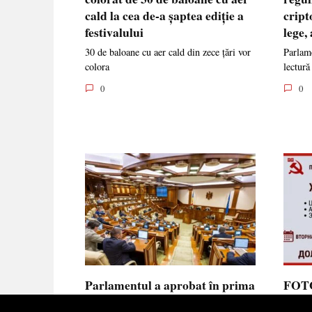
cald la cea de-a șaptea ediție a
cript
festivalului
lege,
30 de baloane cu aer cald din zece țări vor
Parlame
colora
lectură
0
0
Parlamentul a aprobat în prima
FOTO
lectură noua lege privind
prote