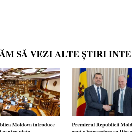
TĂM SĂ VEZI ALTE ȘTIRI INT
blica Moldova introduce
Premierul Republicii Mol
i pentru piața
avut o întrevedere cu Dire