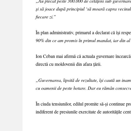
„Au plecat peste 300.000 de cetățeni sub guvernarea
și să joace după principiul ‘să moară capra vecinulu
fiecare zi.”
În plan administrativ, primarul a declarat că își res
90% din ce am promis în primul mandat, iar din al 
Ion Ceban mai afirmă că actuala guvernare încearcă 
directă cu moldovenii din afara țării.
„Guvernarea, lipsită de rezultate, își caută un in
cu oamenii de peste hotare. Dar eu rămân consecve
În ciuda tensiunilor, edilul promite să-și continue pr
indiferent de presiunile exercitate de autoritățile cent