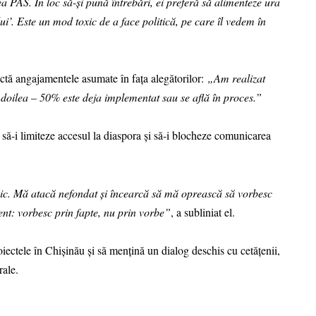
 PAS. În loc să-și pună întrebări, ei preferă să alimenteze ura
i’. Este un mod toxic de a face politică, pe care îl vedem în
pectă angajamentele asumate în fața alegătorilor:
„Am realizat
doilea – 50% este deja implementat sau se află în proces.”
să-i limiteze accesul la diaspora și să-i blocheze comunicarea
amic. Mă atacă nefondat și încearcă să mă oprească să vorbesc
nt: vorbesc prin fapte, nu prin vorbe”
, a subliniat el.
oiectele în Chișinău și să mențină un dialog deschis cu cetățenii,
rale.