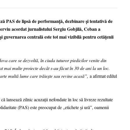
ă PAS de lipsă de performanță, dezbinare și tentativă de
erviu acordat jurnalistului Sergiu Gobjilă, Ceban a
și guvernarea centrală este tot mai vizibilă pentru cetățenii
va care se dezvoltă, în ciuda tuturor piedicilor venite din
zat mai multe proiecte decât s-au făcut în 30 de ani la un loc.
arte multă lume care trăiește sau revine acasă”,
a afirmat edilul
 că lansează zilnic acuzații nefondate în loc să livreze rezultate
Solidaritate (PAS) este preocupat de „etichete și ură”, oamenii