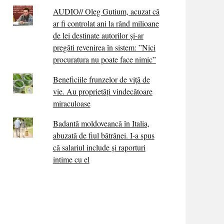
AUDIO// Oleg Gutium, acuzat că
ar fi controlat ani la rând milioane
de lei destinate autorilor și-ar
pregăti revenirea în sistem: ”Nici
procuratura nu poate face nimic”
Beneficiile frunzelor de viță de
vie. Au proprietăţi vindecătoare
miraculoase
Badantă moldoveancă în Italia,
abuzată de fiul bătrânei. I-a spus
că salariul include și raporturi
intime cu el