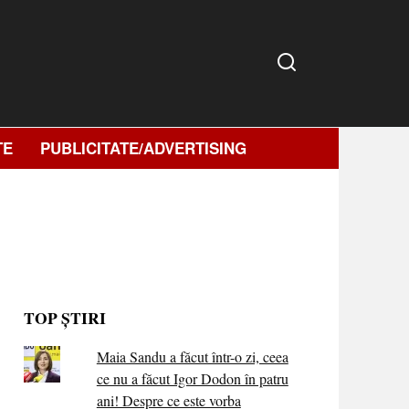
TE
PUBLICITATE/ADVERTISING
TOP ȘTIRI
Maia Sandu a făcut într-o zi, ceea
ce nu a făcut Igor Dodon în patru
ani! Despre ce este vorba