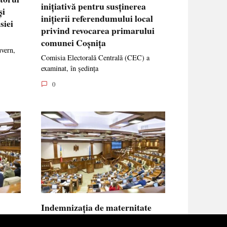
inițiativă pentru susținerea
și
inițierii referendumului local
siei
privind revocarea primarului
comunei Coșnița
uvern,
Comisia Electorală Centrală (CEC) a
examinat, în ședința
0
Indemnizația de maternitate
UE vor
pentru femeile necăsătorite și