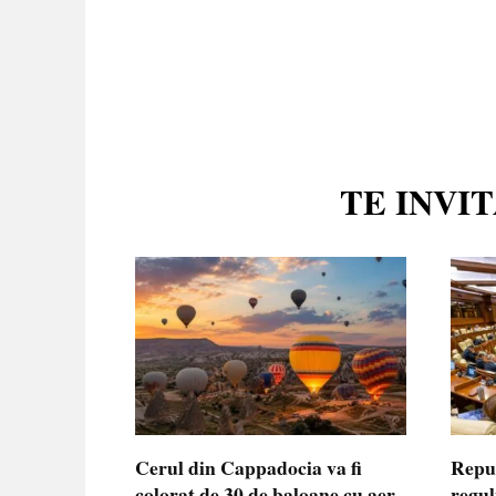
TE INVI
Cerul din Cappadocia va fi
Repu
colorat de 30 de baloane cu aer
regul