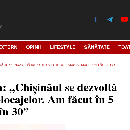
ă!
EXTERN
OPINII
LIFESTYLE
SĂNĂTATE
TOA
ȘINĂUL SE DEZVOLTĂ ÎMPOTRIVA TUTUROR BLOCAJELOR. AM FĂCUT ÎN 5
 „Chișinăul se dezvoltă
locajelor. Am făcut în 5
în 30”