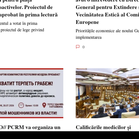
oactivelor. Proiectul de
General pentru Extindere 
 aprobat în prima lectură
Vecinătatea Estică al Comi
Europene
ntul a votat în prima
 proiectul de lege privind
Prioritățile economice ale noului G
implementarea
0
// PCRM va organiza un
Calificările medicilor și
st pe 28 iulie în fața
farmaciștilor obținute în 