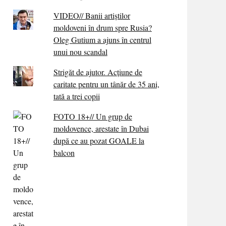
VIDEO// Banii artiștilor
moldoveni în drum spre Rusia?
Oleg Gutium a ajuns în centrul
unui nou scandal
Strigăt de ajutor. Acțiune de
caritate pentru un tânăr de 35 ani,
tată a trei copii
FOTO 18+// Un grup de
moldovence, arestate în Dubai
după ce au pozat GOALE la
balcon