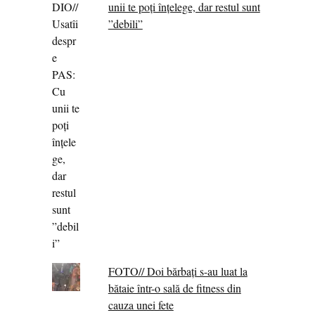
unii te poți înțelege, dar restul sunt
”debili”
FOTO// Doi bărbați s-au luat la
bătaie într-o sală de fitness din
cauza unei fete