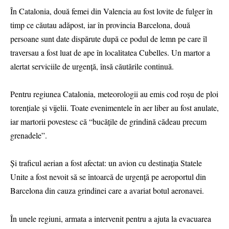
În Catalonia, două femei din Valencia au fost lovite de fulger în
timp ce căutau adăpost, iar în provincia Barcelona, două
persoane sunt date dispărute după ce podul de lemn pe care îl
traversau a fost luat de ape în localitatea Cubelles. Un martor a
alertat serviciile de urgență, însă căutările continuă.
Pentru regiunea Catalonia, meteorologii au emis cod roșu de ploi
torențiale și vijelii. Toate evenimentele în aer liber au fost anulate,
iar martorii povestesc că “bucățile de grindină cădeau precum
grenadele”.
Și traficul aerian a fost afectat: un avion cu destinația Statele
Unite a fost nevoit să se întoarcă de urgență pe aeroportul din
Barcelona din cauza grindinei care a avariat botul aeronavei.
În unele regiuni, armata a intervenit pentru a ajuta la evacuarea