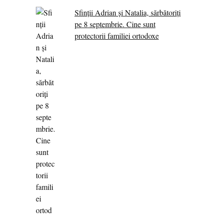
Sfinții Adrian și Natalia, sărbătoriți
pe 8 septembrie. Cine sunt
protectorii familiei ortodoxe