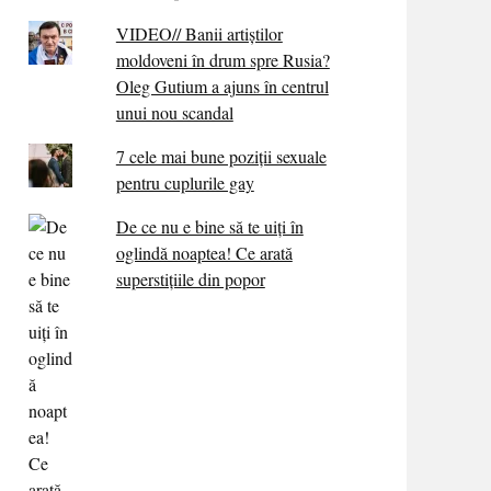
VIDEO// Banii artiștilor
moldoveni în drum spre Rusia?
Oleg Gutium a ajuns în centrul
unui nou scandal
7 cele mai bune poziții sexuale
pentru cuplurile gay
De ce nu e bine să te uiți în
oglindă noaptea! Ce arată
superstițiile din popor