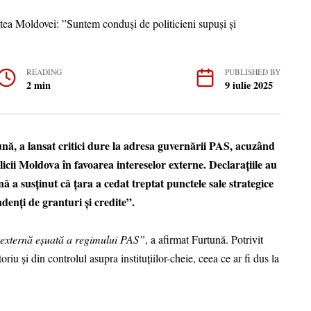
READING
PUBLISHED BY
2 min
9 iulie 2025
ă, a lansat critici dure la adresa guvernării PAS, acuzând
cii Moldova în favoarea intereselor externe. Declarațiile au
ă a susținut că țara a cedat treptat punctele sale strategice
ndenți de granturi și credite”.
 externă eșuată a regimului PAS”
, a afirmat Furtună. Potrivit
itoriu și din controlul asupra instituțiilor-cheie, ceea ce ar fi dus la