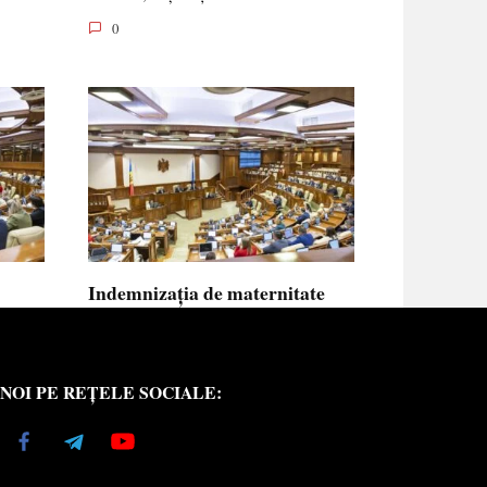
0
Indemnizația de maternitate
UE vor
pentru femeile necăsătorite și
neasigurate va putea fi calculată
din venitul asigurat al tatălui
NOI PE REȚELE SOCIALE:
copilului
e medici
Indemnizația de maternitate pentru femeile
necăsătorite
0