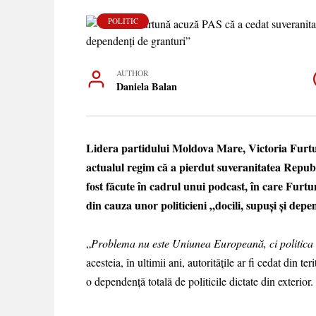
POLITIC
AUTHOR
Daniela Balan
Lidera partidului Moldova Mare, Victoria Furtun
actualul regim că a pierdut suveranitatea Republi
fost făcute în cadrul unui podcast, în care Furtun
din cauza unor politicieni „docili, supuși și depe
„
Problema nu este Uniunea Europeană, ci politica
acesteia, în ultimii ani, autoritățile ar fi cedat din ter
o dependență totală de politicile dictate din exterior.