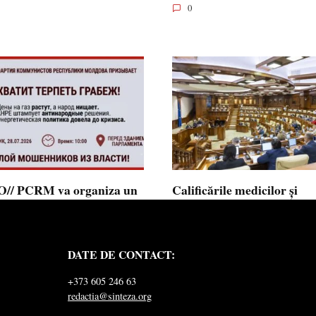
0
// PCRM va organiza un
Calificările medicilor și
st pe 28 iulie în fața
farmaciștilor obținute în 
mentului și invită cetățenii
putea fi recunoscute în
 alăture: ”Ajunge să
Republica Moldova
DATE DE CONTACT:
ăm jaful”
Calificările profesionale obținute d
și farmaciști
ul Comuniștilor din Republica
+373 605 246 63
a a lansat
redactia@sinteza.org
0