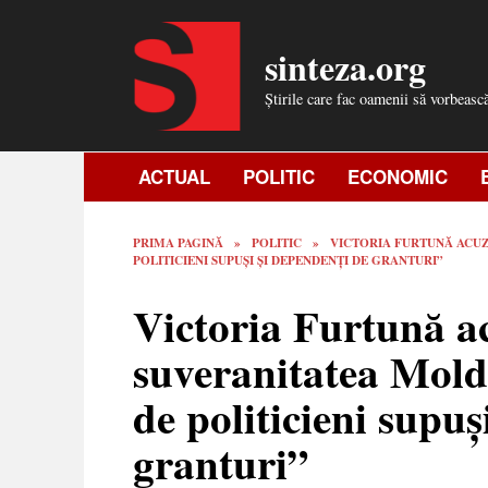
Skip
to
sinteza.org
content
Știrile care fac oamenii să vorbeasc
ACTUAL
POLITIC
ECONOMIC
PRIMA PAGINĂ
»
POLITIC
»
VICTORIA FURTUNĂ ACUZ
POLITICIENI SUPUȘI ȘI DEPENDENȚI DE GRANTURI”
Victoria Furtună a
suveranitatea Mold
de politicieni supuș
granturi”