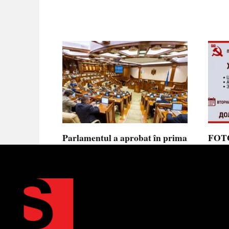
Parlamentul a aprobat în prima
FOTO
lectură noua lege privind
prote
ajutorul de stat, aliniată la
Parla
normele UE
să se
toler
Parlamentul a votat în prima
lectură proiectul de lege cu
Partid
Moldov
0
0