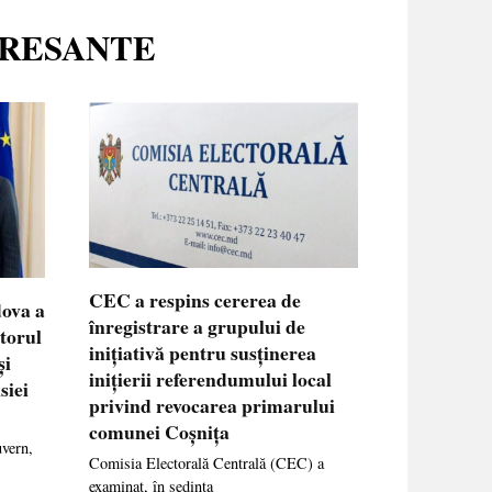
ERESANTE
CEC a respins cererea de
dova a
înregistrare a grupului de
ctorul
inițiativă pentru susținerea
și
inițierii referendumului local
siei
privind revocarea primarului
comunei Coșnița
uvern,
Comisia Electorală Centrală (CEC) a
examinat, în ședința