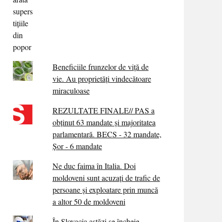
Beneficiile frunzelor de viță de
vie. Au proprietăţi vindecătoare
miraculoase
REZULTATE FINALE// PAS a
obținut 63 mandate și majoritatea
parlamentară. BECS - 32 mandate,
Șor - 6 mandate
Ne duc faima în Italia. Doi
moldoveni sunt acuzați de trafic de
persoane și exploatare prin muncă
a altor 50 de moldoveni
În Slovacia astăzi se încheie