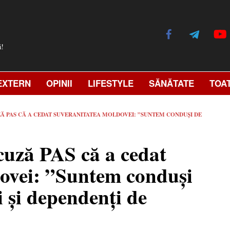
ă!
EXTERN
OPINII
LIFESTYLE
SĂNĂTATE
TOA
Ă PAS CĂ A CEDAT SUVERANITATEA MOLDOVEI: ”SUNTEM CONDUȘI DE
cuză PAS că a cedat
ovei: ”Suntem conduși
i și dependenți de