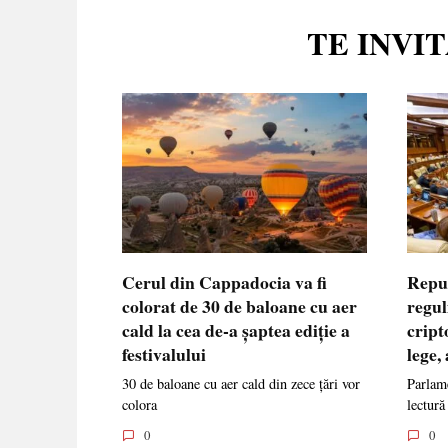
TE INVI
Cerul din Cappadocia va fi
Repu
colorat de 30 de baloane cu aer
regul
cald la cea de-a șaptea ediție a
cript
festivalului
lege,
30 de baloane cu aer cald din zece țări vor
Parlame
colora
lectură
0
0