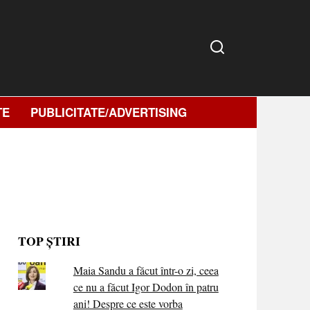
TE
PUBLICITATE/ADVERTISING
TOP ȘTIRI
Maia Sandu a făcut într-o zi, ceea
ce nu a făcut Igor Dodon în patru
ani! Despre ce este vorba