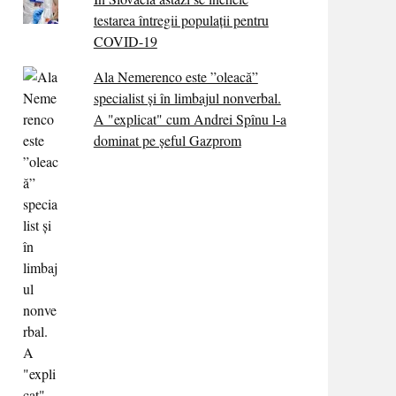
testarea întregii populații pentru
COVID-19
Ala Nemerenco este ”oleacă”
specialist și în limbajul nonverbal.
A "explicat" cum Andrei Spînu l-a
dominat pe șeful Gazprom