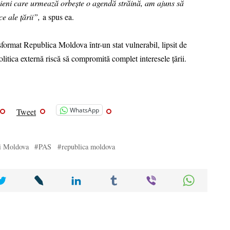
ieni care urmează orbește o agendă străină, am ajuns să
e ale țării”,
a spus ea.
sformat Republica Moldova într-un stat vulnerabil, lipsit de
olitica externă riscă să compromită complet interesele țării.
WhatsApp
Tweet
ii Moldova
PAS
republica moldova