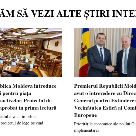
TĂM SĂ VEZI ALTE ȘTIRI INT
blica Moldova introduce
Premierul Republicii Mol
i pentru piața
avut o întrevedere cu Dire
oactivelor. Proiectul de
General pentru Extindere 
 aprobat în prima lectură
Vecinătatea Estică al Comi
Europene
ntul a votat în prima
 proiectul de lege privind
Prioritățile economice ale noului G
implementarea