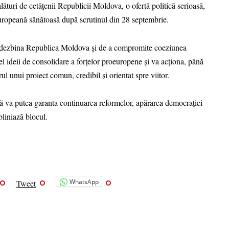
lături de cetățenii Republicii Moldova, o ofertă politică serioasă,
europeană sănătoasă după scrutinul din 28 septembrie.
e a dezbina Republica Moldova și de a compromite coeziunea
 ideii de consolidare a forțelor proeuropene și va acționa, până
ul unui proiect comun, credibil și orientat spre viitor.
 va putea garanta continuarea reformelor, apărarea democrației
bliniază blocul.
WhatsApp
Tweet