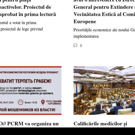
oactivelor. Proiectul de
General pentru Extindere 
 aprobat în prima lectură
Vecinătatea Estică al Comi
Europene
ntul a votat în prima
 proiectul de lege privind
Prioritățile economice ale noului G
implementarea
0
// PCRM va organiza un
Calificările medicilor și
st pe 28 iulie în fața
farmaciștilor obținute în 