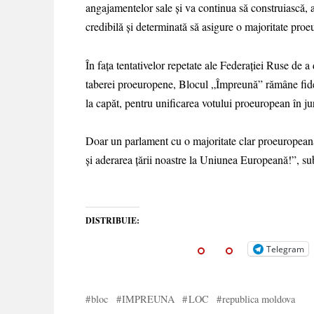
angajamentelor sale și va continua să construiască, a
credibilă și determinată să asigure o majoritate pro
În fața tentativelor repetate ale Federației Ruse d
taberei proeuropene, Blocul „Împreună” rămâne fidel
la capăt, pentru unificarea votului proeuropean în jur
Doar un parlament cu o majoritate clar proeuropeană
și aderarea țării noastre la Uniunea Europeană!”, su
DISTRIBUIE:
Telegram
bloc
IMPREUNA
LOC
republica moldova