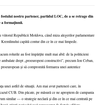
 fostului nostru partener, partidul LOC, de a se retrage din
e a formațiunii.
u viitorul Republicii Moldova, când miza alegerilor parlamentare
le Kremlinului capătă contur din ce în ce mai limpede.
um rolurile au fost împărțite mult mai abil: de la politicieni
je ambalate drept „proeuropeni constructivi”, precum Ion Ceban,
ul proeuropean și să compromită formarea unei autentice
a unei astfel de situații. Am mai avut parteneri care, în
 și cazul CUB. Din păcate, pe măsură ce ne apropiem de campania
m similar — o strategie neclară și din ce în ce mai centrată pe
ună știință pericolul real reprezentat de forțele afiliate