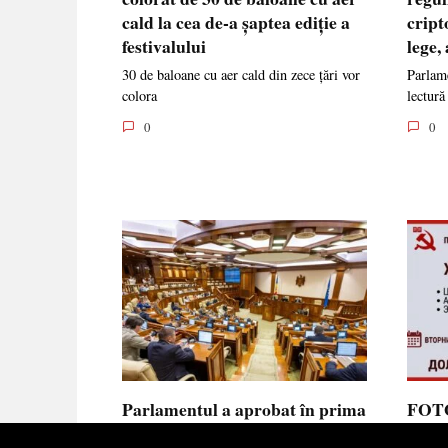
cald la cea de-a șaptea ediție a
cript
festivalului
lege,
30 de baloane cu aer cald din zece țări vor
Parlame
colora
lectură
0
0
Parlamentul a aprobat în prima
FOTO
lectură noua lege privind
prote