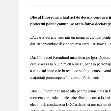
Blocul Împreună a luat act de decizia conducerii
proiectul politic comun, se arată într-o declarați
„Această decizie vine într-un moment esențial pentr
din 28 septembrie devine tot mai clară, iar strategii
Dacă în trecut Kremlinul miza doar pe Igor Dodon, ac
care visează la o „unire cu Rusia”, până la persona
a căror misiune este în realitate să fragmenteze vot
majorități proeuropene în viitorul Parlament.
Blocul „Împreună” nu se află pentru prima dată în faț
momente cruciale, au ales alte direcții, cum a fost
electorală, conducerea LOC a decis să urmeze un dru
critica exclusivă a forțelor proeuropene, ignorând cu b