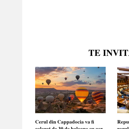
TE INVI
Cerul din Cappadocia va fi
Repu
colorat de 30 de baloane cu aer
regul