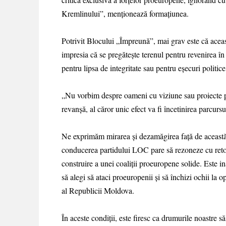
Kremlinului”, menționează formațiunea.
Potrivit Blocului „Împreună”, mai grav este că acea
impresia că se pregătește terenul pentru revenirea î
pentru lipsa de integritate sau pentru eșecuri politice
„Nu vorbim despre oameni cu viziune sau proiecte pen
revanșă, al căror unic efect va fi încetinirea parcur
Ne exprimăm mirarea și dezamăgirea față de această 
conducerea partidului LOC pare să rezoneze cu retor
construire a unei coaliții proeuropene solide. Este in
să alegi să ataci proeuropenii și să închizi ochii la 
al Republicii Moldova.
În aceste condiții, este firesc ca drumurile noastre