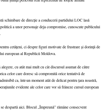
stă schimbare de direcție a conducerii partidului LOC lasă
n politică a unor personaje deja compromise, cunoscute publicului
.
tru cetățeni, ci despre figuri motivate de frustrare și dorință de
sului european al Republicii Moldova.
alegere, cu atât mai mult cu cât discursul asumat de către
ica celor care doresc să compromită orice tentativă de
admisibil ca, într-un moment atât de delicat pentru țara noastră,
operațiunile evidente ale celor care vor să frâneze cursul european
 să se despartă aici. Blocul „Împreună” rămâne consecvent