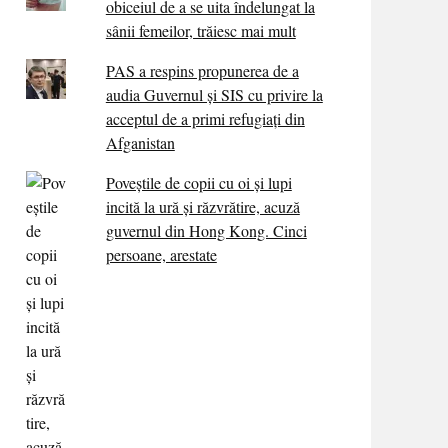
obiceiul de a se uita îndelungat la
sânii femeilor, trăiesc mai mult
PAS a respins propunerea de a
audia Guvernul și SIS cu privire la
acceptul de a primi refugiați din
Afganistan
Poveștile de copii cu oi și lupi
incită la ură și răzvrătire, acuză
guvernul din Hong Kong. Cinci
persoane, arestate