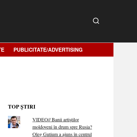
TE
PUBLICITATE/ADVERTISING
TOP ȘTIRI
VIDEO// Banii artiștilor
moldoveni în drum spre Rusia?
Oleg Gutium a ajuns în centrul