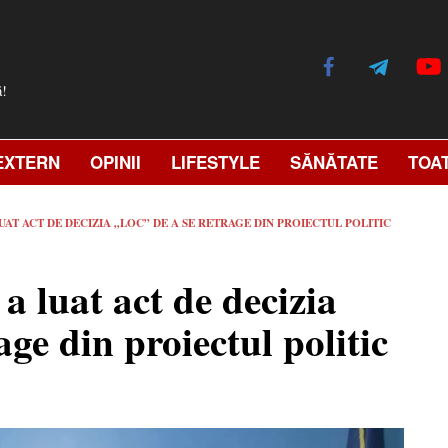
ă!
EXTERN
OPINII
LIFESTYLE
SĂNĂTATE
TOA
AT ACT DE DECIZIA „LOC” DE A SE RETRAGE DIN PROIECTUL POLITIC
 luat act de decizia
ge din proiectul politic