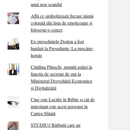
unui nou scandal
Află ce simbolizează fiecare inimă
colorată din lista de emoticoane și
folosește-o corect
Ex-președintele Dodon a fost
huiduit la Președinție: La pușcărie,
hoțule
Cătălina Plinschi, numită astăzi în
funcția de secretar de stat la
Ministerul Dezvoltării Economice
și Digitalizării
Cine este Lucifer în Biblie și cât de
important este acest personaj în
Cartea Sfântă
STUDIU// Bărbații care au