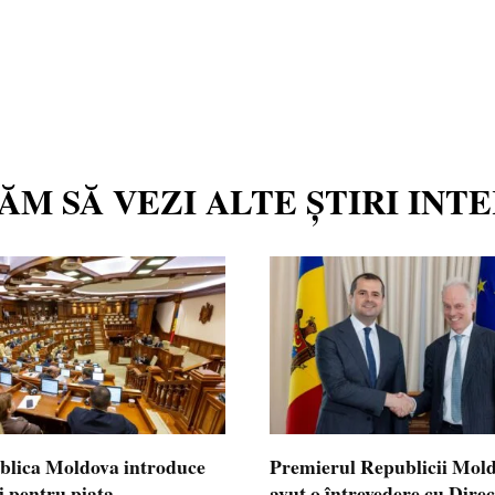
TĂM SĂ VEZI ALTE ȘTIRI INT
blica Moldova introduce
Premierul Republicii Mol
i pentru piața
avut o întrevedere cu Dire