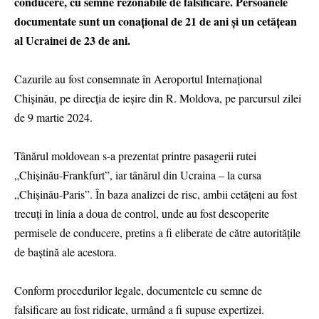
conducere, cu semne rezonabile de falsificare. Persoanele
documentate sunt un conațional de 21 de ani și un cetățean
al Ucrainei de 23 de ani.
Cazurile au fost consemnate în Aeroportul Internațional
Chișinău, pe direcția de ieșire din R. Moldova, pe parcursul zilei
de 9 martie 2024.
Tânărul moldovean s-a prezentat printre pasagerii rutei
„Chișinău-Frankfurt”, iar tânărul din Ucraina – la cursa
„Chișinău-Paris”. În baza analizei de risc, ambii cetățeni au fost
trecuți în linia a doua de control, unde au fost descoperite
permisele de conducere, pretins a fi eliberate de către autoritățile
de baștină ale acestora.
Conform procedurilor legale, documentele cu semne de
falsificare au fost ridicate, urmând a fi supuse expertizei.