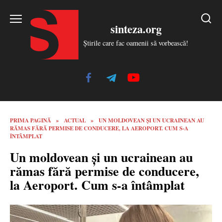
Skip
to
sinteza.org
content
Știrile care fac oamenii să vorbească!
PRIMA PAGINĂ
»
ACTUAL
»
UN MOLDOVEAN ȘI UN UCRAINEAN AU
RĂMAS FĂRĂ PERMISE DE CONDUCERE, LA AEROPORT. CUM S-A
ÎNTÂMPLAT
Un moldovean și un ucrainean au
rămas fără permise de conducere,
la Aeroport. Cum s-a întâmplat